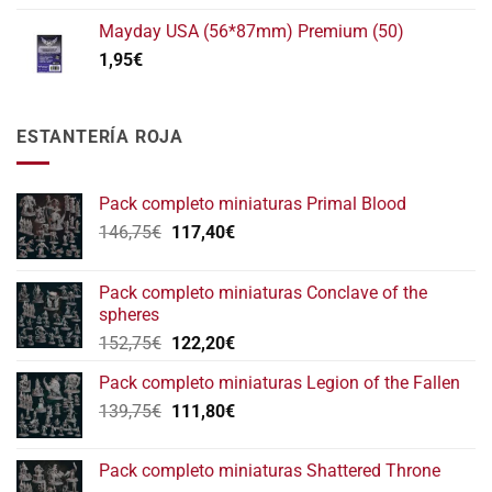
Mayday USA (56*87mm) Premium (50)
1,95
€
ESTANTERÍA ROJA
Pack completo miniaturas Primal Blood
El
El
146,75
€
117,40
€
precio
precio
original
actual
Pack completo miniaturas Conclave of the
era:
es:
spheres
146,75€.
117,40€.
El
El
152,75
€
122,20
€
precio
precio
Pack completo miniaturas Legion of the Fallen
original
actual
El
El
139,75
€
era:
111,80
€
es:
precio
precio
152,75€.
122,20€.
original
actual
Pack completo miniaturas Shattered Throne
era:
es: