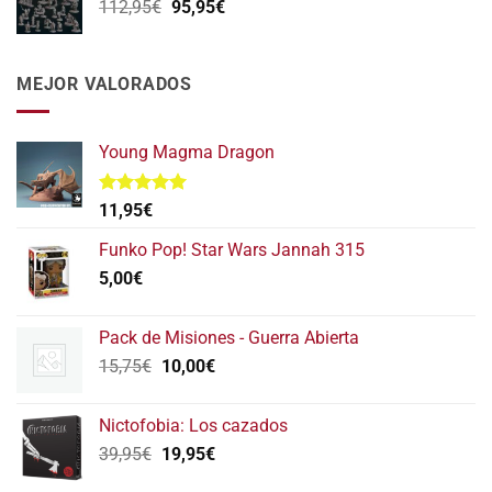
El
El
112,95
€
95,95
€
139,75€.
111,80€.
precio
precio
original
actual
era:
es:
MEJOR VALORADOS
112,95€.
95,95€.
Young Magma Dragon
Valorado
11,95
€
con
5.00
de 5
Funko Pop! Star Wars Jannah 315
5,00
€
Pack de Misiones - Guerra Abierta
El
El
15,75
€
10,00
€
precio
precio
original
actual
Nictofobia: Los cazados
era:
es:
El
El
39,95
€
19,95
€
15,75€.
10,00€.
precio
precio