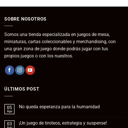
original
actual
era:
es:
39,95€.
19,95€.
SOBRE NOSOTROS
Somos una tienda especializada en juegos de mesa,
miniaturas, cartas coleccionables y merchandising, con
una gran zona de juego donde podrás jugar con tus
propios juegos o con los nuestros.
ÚLTIMOS POST
No queda esperanza para la humanidad
05
Ago
No
hay
comentarios
¡Un juego de tiroteos, estrategia y suspense!
03
en
No
Ago