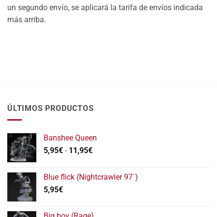
un segundo envío, se aplicará la tarifa de envíos indicada
más arriba.
ÚLTIMOS PRODUCTOS
Banshee Queen
Rango
5,95
€
-
11,95
€
de
precios:
Blue flick (Nightcrawler 97´)
desde
5,95
€
5,95€
hasta
11,95€
Big boy (Rage)