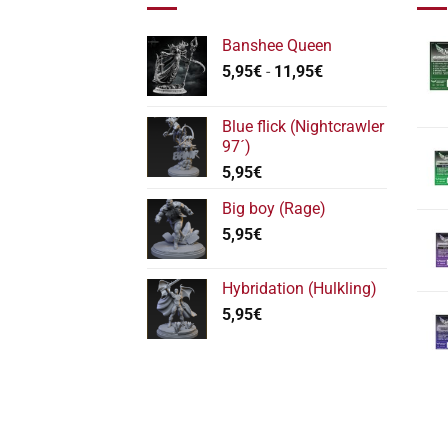
Banshee Queen
Rango
5,95
€
-
11,95
€
de
precios:
Blue flick (Nightcrawler
desde
97´)
5,95€
5,95
€
hasta
11,95€
Big boy (Rage)
5,95
€
Hybridation (Hulkling)
5,95
€