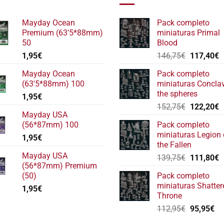
Mayday Ocean
Pack completo
Premium (63'5*88mm)
miniaturas Primal
50
Blood
El
E
1,95
€
146,75
€
117,40
€
precio
p
Mayday Ocean
Pack completo
original
a
(63'5*88mm) 100
miniaturas Concla
era:
e
the spheres
1,95
€
146,75€.
1
El
E
152,75
€
122,20
€
Mayday USA
precio
p
(56*87mm) 100
Pack completo
original
a
miniaturas Legion 
1,95
€
era:
e
the Fallen
152,75€.
1
Mayday USA
El
E
139,75
€
111,80
€
(56*87mm) Premium
precio
p
(50)
Pack completo
original
a
miniaturas Shatter
1,95
€
era:
e
Throne
139,75€.
1
El
El
112,95
€
95,95
€
precio
pr