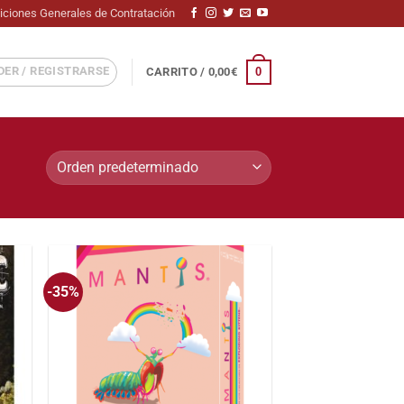
iciones Generales de Contratación
ER / REGISTRARSE
0
CARRITO /
0,00
€
-35%
adir
Añadir
 la
a la
sta
lista
de
de
seos
deseos