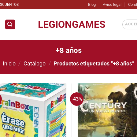
Blog
Aviso legal
Cond
ESCUENTOS
LEGIONGAMES
ACCED
D
+8 años
Inicio
/
Catálogo
/
Productos etiquetados “+8 años”
%
-43%
Añadir
Añ
a la
a
lista
li
de
deseos
de