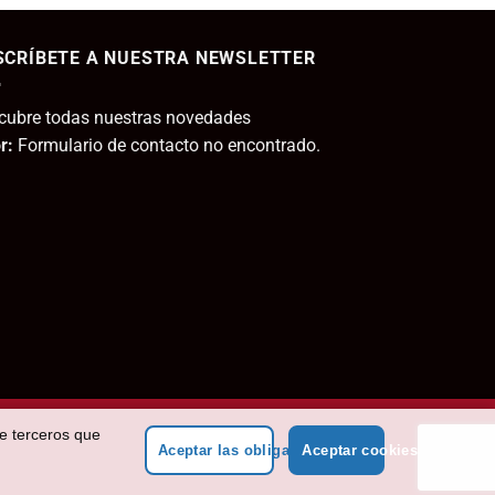
tual
SCRÍBETE A NUESTRA NEWSLETTER
,95€.
cubre todas nuestras novedades
r:
Formulario de contacto no encontrado.
de terceros que
Aceptar las obligatorias
Aceptar cookies