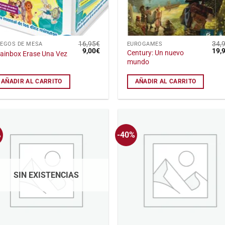
16,95
€
34,
UEGOS DE MESA
EUROGAMES
El
El
El
9,00
€
19,
Century: Un nuevo
ainbox Erase Una Vez
precio
precio
prec
mundo
original
actual
orig
era:
es:
era:
16,95€.
9,00€.
34,
AÑADIR AL CARRITO
AÑADIR AL CARRITO
%
-40%
Añadir
Añ
a la
a
lista
li
de
deseos
de
SIN EXISTENCIAS