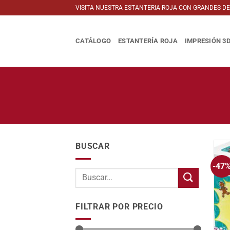
Saltar
VISITA NUESTRA ESTANTERIA ROJA CON GRANDES D
al
contenido
CATÁLOGO
ESTANTERÍA ROJA
IMPRESIÓN 3
BUSCAR
-47
FILTRAR POR PRECIO