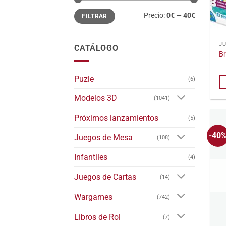
Precio
Precio
Precio:
0€
—
40€
FILTRAR
mínimo
máximo
J
CATÁLOGO
Br
Puzle
(6)
Modelos 3D
(1041)
Próximos lanzamientos
(5)
-40
Juegos de Mesa
(108)
Infantiles
(4)
Juegos de Cartas
(14)
Wargames
(742)
Libros de Rol
(7)