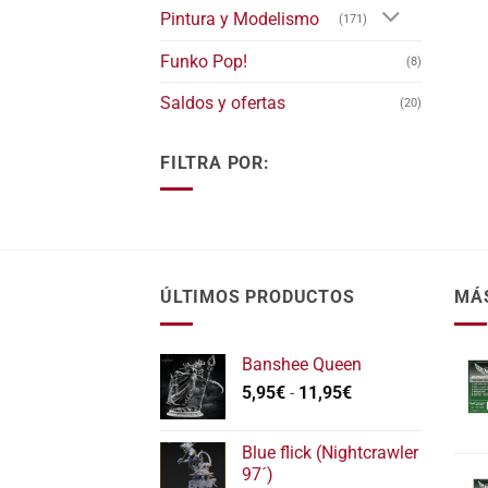
Pintura y Modelismo
(171)
Funko Pop!
(8)
Saldos y ofertas
(20)
FILTRA POR:
ÚLTIMOS PRODUCTOS
MÁ
Banshee Queen
Rango
5,95
€
-
11,95
€
de
precios:
Blue flick (Nightcrawler
desde
97´)
5,95€