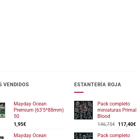
S VENDIDOS
ESTANTERÍA ROJA
Mayday Ocean
Pack completo
Premium (63'5*88mm)
miniaturas Primal
50
Blood
El
E
1,95
€
146,75
€
117,40
€
precio
p
Mayday Ocean
Pack completo
original
a