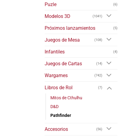
Puzle
(6)
Modelos 3D
(1041)
Próximos lanzamientos
(5)
Juegos de Mesa
(108)
Infantiles
(4)
Juegos de Cartas
(14)
Wargames
(742)
Libros de Rol
(7)
Mitos de Cthulhu
D&D
Pathfinder
Accesorios
(56)