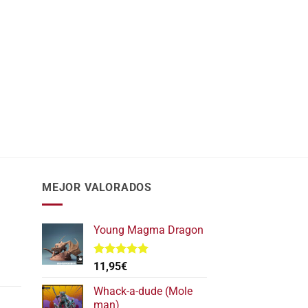
MEJOR VALORADOS
Young Magma Dragon
Valorado
11,95
€
l
con
5.00
de 5
recio
Whack-a-dude (Mole
ctual
man)