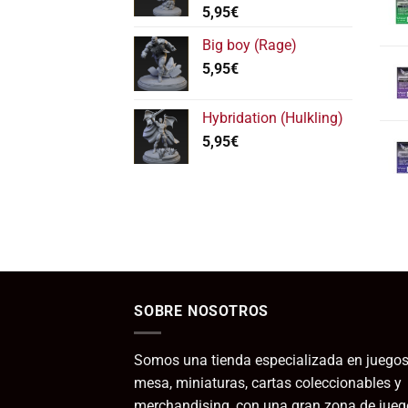
5,95
€
hasta
11,95€
Big boy (Rage)
5,95
€
Hybridation (Hulkling)
5,95
€
SOBRE NOSOTROS
Somos una tienda especializada en juegos
mesa, miniaturas, cartas coleccionables y
merchandising, con una gran zona de jueg