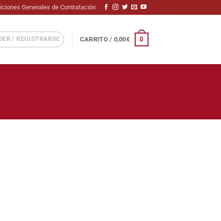
iciones Generales de Contratación
ER / REGISTRARSE
0
CARRITO /
0,00
€