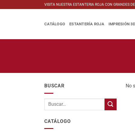
Saltar
VISITA NUESTRA ESTANTERIA ROJA CON GRANDES D
al
contenido
CATÁLOGO
ESTANTERÍA ROJA
IMPRESIÓN 3
BUSCAR
No s
CATÁLOGO