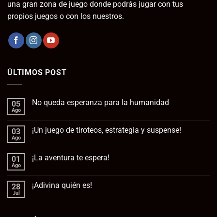
una gran zona de juego donde podrás jugar con tus
propios juegos o con los nuestros.
ÚLTIMOS POST
No queda esperanza para la humanidad
05
Ago
No
hay
comentarios
¡Un juego de tiroteos, estrategia y suspense!
03
en
No
Ago
No
queda
hay
esperanza
comentarios
para
¡La aventura te espera!
01
en
la
¡Un
Ago
No
humanidad
juego
hay
de
comentarios
tiroteos,
¡Adivina quién es!
28
en
estrategia
¡La
Jul
No
y
aventura
hay
suspense!
te
comentarios
espera!
en