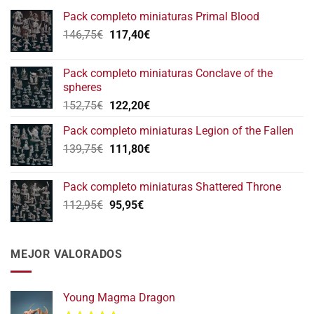
Pack completo miniaturas Primal Blood
El
El
146,75
€
117,40
€
precio
precio
original
actual
Pack completo miniaturas Conclave of the
era:
es:
spheres
146,75€.
117,40€.
El
El
152,75
€
122,20
€
precio
precio
Pack completo miniaturas Legion of the Fallen
original
actual
El
El
139,75
€
era:
111,80
€
es:
precio
precio
152,75€.
122,20€.
original
actual
Pack completo miniaturas Shattered Throne
era:
es:
El
El
112,95
€
95,95
€
139,75€.
111,80€.
precio
precio
original
actual
era:
es:
MEJOR VALORADOS
112,95€.
95,95€.
Young Magma Dragon