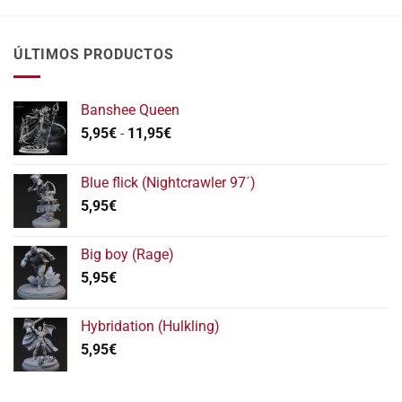
ÚLTIMOS PRODUCTOS
Banshee Queen
Rango
5,95
€
-
11,95
€
de
precios:
Blue flick (Nightcrawler 97´)
desde
5,95
€
5,95€
hasta
11,95€
Big boy (Rage)
5,95
€
Hybridation (Hulkling)
5,95
€