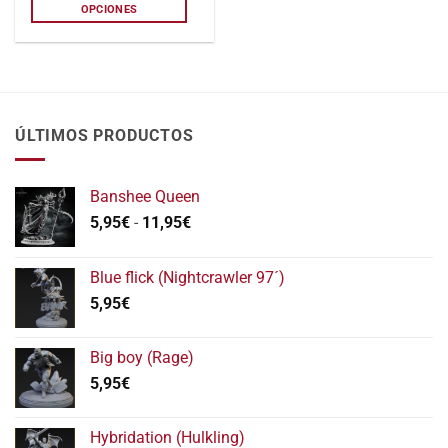
OPCIONES
variantes.
Las
opciones
se
pueden
elegir
ÚLTIMOS PRODUCTOS
en
la
página
Banshee Queen
de
Rango
5,95
€
-
11,95
€
producto
de
precios:
Blue flick (Nightcrawler 97´)
desde
5,95
€
5,95€
hasta
11,95€
Big boy (Rage)
5,95
€
Hybridation (Hulkling)