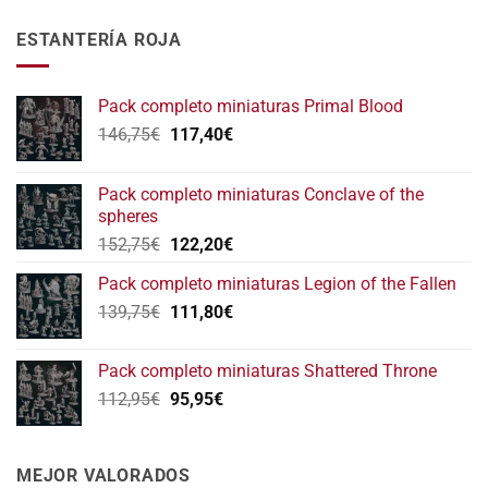
ESTANTERÍA ROJA
Pack completo miniaturas Primal Blood
El
El
146,75
€
117,40
€
precio
precio
original
actual
Pack completo miniaturas Conclave of the
era:
es:
spheres
146,75€.
117,40€.
El
El
152,75
€
122,20
€
precio
precio
Pack completo miniaturas Legion of the Fallen
original
actual
El
El
139,75
€
era:
111,80
€
es:
precio
precio
152,75€.
122,20€.
original
actual
Pack completo miniaturas Shattered Throne
era:
es:
El
El
112,95
€
95,95
€
139,75€.
111,80€.
precio
precio
original
actual
era:
es:
MEJOR VALORADOS