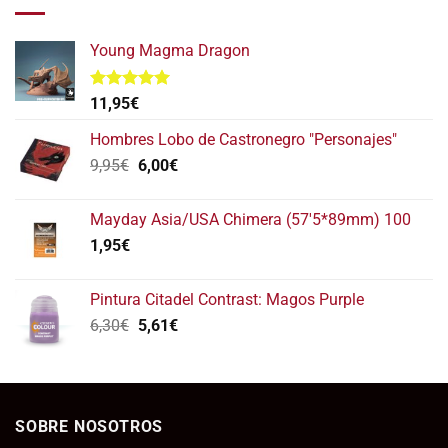
112,95€.
95,95€.
Young Magma Dragon
Valorado
11,95
€
con
5.00
de 5
Hombres Lobo de Castronegro "Personajes"
El
El
9,95
€
6,00
€
precio
precio
original
actual
Mayday Asia/USA Chimera (57'5*89mm) 100
era:
es:
1,95
€
9,95€.
6,00€.
Pintura Citadel Contrast: Magos Purple
El
El
6,30
€
5,61
€
precio
precio
original
actual
era:
es:
6,30€.
5,61€.
SOBRE NOSOTROS