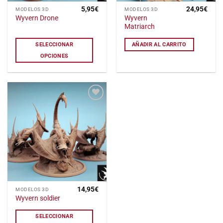
5,95
€
24,95
€
Este
MODELOS 3D
MODELOS 3D
Wyvern
Wyvern Drone
producto
Matriarch
tiene
múltiples
SELECCIONAR
AÑADIR AL CARRITO
variantes.
OPCIONES
Las
opciones
se
pueden
elegir
Añadir
a la
en
lista
la
de
deseos
página
de
producto
14,95
€
Este
MODELOS 3D
Wyvern soldier
producto
tiene
SELECCIONAR
múltiples