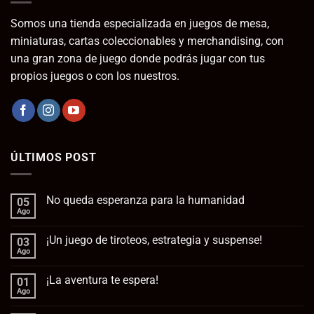
Somos una tienda especializada en juegos de mesa,
miniaturas, cartas coleccionables y merchandising, con
una gran zona de juego donde podrás jugar con tus
propios juegos o con los nuestros.
ÚLTIMOS POST
No queda esperanza para la humanidad
05
Ago
No
hay
comentarios
¡Un juego de tiroteos, estrategia y suspense!
03
en
No
Ago
No
queda
hay
esperanza
comentarios
para
¡La aventura te espera!
01
en
la
¡Un
Ago
No
humanidad
juego
hay
de
comentarios