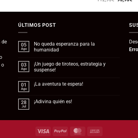
precio
pr
original
ac
era:
es:
ÚLTIMOS POST
112,95€.
SU
95
 de
Des
No queda esperanza para la
05
Erro
Ago
humanidad
o
No
hay
¡Un juego de tiroteos, estrategia y
 o
03
comentarios
en
Ago
suspense!
No
queda
No
esperanza
hay
¡La aventura te espera!
01
para
comentarios
la
en
Ago
No
humanidad
¡Un
hay
juego
comentarios
de
¡Adivina quién es!
28
en
tiroteos,
¡La
Jul
estrategia
No
aventura
y
hay
te
suspense!
comentarios
espera!
en
¡Adivina
quién
Visa
PayPal
MasterCard
Cash
es!
On