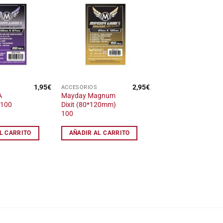
Añadir
Añadir
a la
a la
lista
lista
de
de
deseos
deseos
1,95
€
2,95
€
ACCESORIOS
A
Mayday Magnum
 100
Dixit (80*120mm)
100
L CARRITO
AÑADIR AL CARRITO