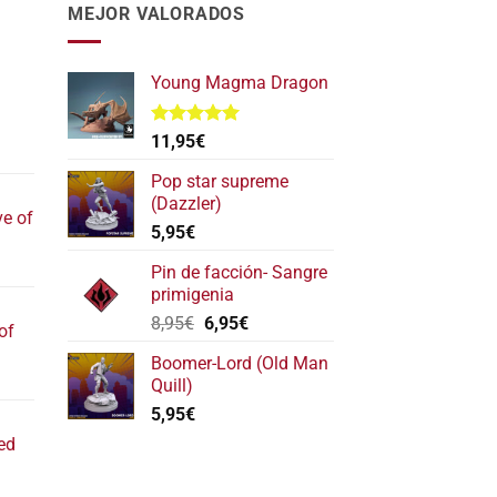
MEJOR VALORADOS
Young Magma Dragon
Valorado
11,95
€
l
con
5.00
de 5
recio
Pop star supreme
ctual
(Dazzler)
ve of
s:
5,95
€
17,40€.
l
Pin de facción- Sangre
recio
primigenia
ctual
El
El
8,95
€
6,95
€
of
s:
precio
precio
22,20€.
Boomer-Lord (Old Man
original
actual
l
Quill)
era:
es:
recio
5,95
€
8,95€.
6,95€.
ctual
ed
s:
11,80€.