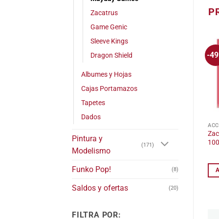
P
Zacatrus
Game Genic
Sleeve Kings
-4
Dragon Shield
Albumes y Hojas
Cajas Portamazos
Tapetes
Dados
ACC
Zac
Pintura y
10
(171)
Modelismo
Funko Pop!
(8)
Saldos y ofertas
(20)
FILTRA POR: