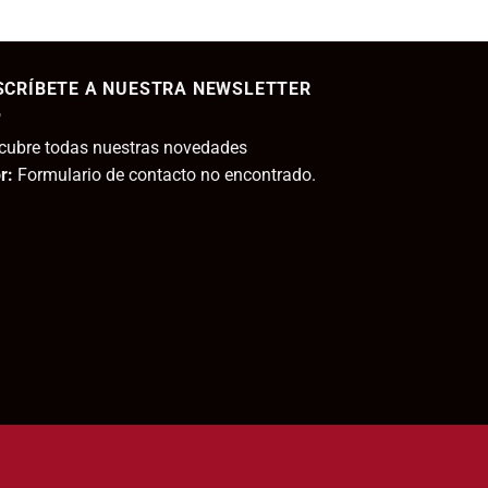
ecio
tual
SCRÍBETE A NUESTRA NEWSLETTER
,95€.
cubre todas nuestras novedades
r:
Formulario de contacto no encontrado.