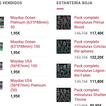
ina
S VENDIDOS
ESTANTERÍA ROJA
ducto
Mayday Ocean
Pack completo
Premium (63'5*88mm)
miniaturas Primal
50
Blood
El
E
1,95
€
146,75
€
117,40
€
precio
p
Mayday Ocean
Pack completo
original
a
(63'5*88mm) 100
miniaturas Concla
era:
e
the spheres
1,95
€
146,75€.
1
El
E
152,75
€
122,20
€
Mayday USA
precio
p
(56*87mm) 100
Pack completo
original
a
miniaturas Legion 
1,95
€
era:
e
the Fallen
152,75€.
1
Mayday USA
El
E
139,75
€
111,80
€
(56*87mm) Premium
precio
p
(50)
Pack completo
original
a
miniaturas Shatter
1,95
€
era:
e
Throne
139,75€.
1
El
El
112,95
€
95,95
€