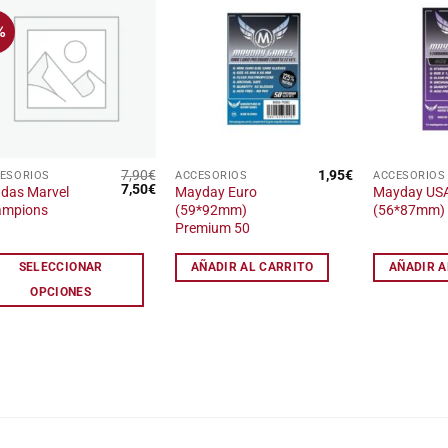
elegir
%
Añadir
Añadir
en
a la
a la
la
lista
lista
de
de
página
deseos
deseos
de
producto
7,90
€
1,95
€
ESORIOS
ACCESORIOS
ACCESORIOS
e
El
El
7,50
€
das Marvel
Mayday Euro
Mayday US
ducto
precio
precio
ampions
(59*92mm)
(56*87mm)
original
actual
ne
Premium 50
era:
es:
7,90€.
7,50€.
tiples
SELECCIONAR
AÑADIR AL CARRITO
AÑADIR A
iantes.
OPCIONES
iones
den
ir