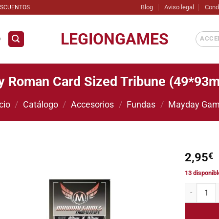
Blog
Aviso legal
Cond
ESCUENTOS
LEGIONGAMES
ACCED
D
 Roman Card Sized Tribune (49*93
cio
/
Catálogo
/
Accesorios
/
Fundas
/
Mayday Ga
2,95
€
13 disponib
Añadir
a la
Mayday Ro
lista de
deseos