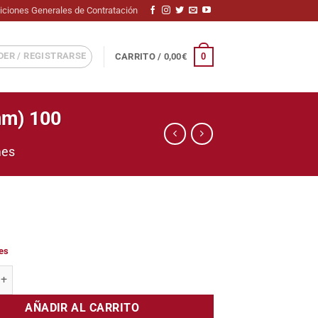
iciones Generales de Contratación
ER / REGISTRARSE
0
CARRITO /
0,00
€
mm) 100
mes
les
man Card Sized Tribune (49*93mm) 100 cantidad
AÑADIR AL CARRITO