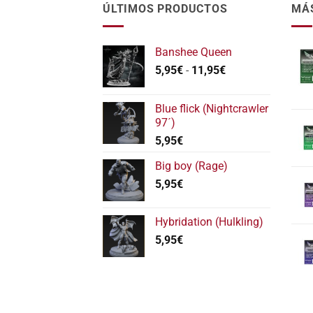
pág
ÚLTIMOS PRODUCTOS
MÁ
de
pro
Banshee Queen
Rango
5,95
€
-
11,95
€
de
precios:
Blue flick (Nightcrawler
desde
97´)
5,95€
5,95
€
hasta
11,95€
Big boy (Rage)
5,95
€
Hybridation (Hulkling)
5,95
€