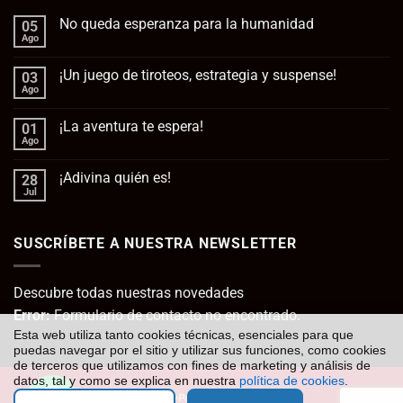
No queda esperanza para la humanidad
05
Ago
No
hay
comentarios
¡Un juego de tiroteos, estrategia y suspense!
03
en
No
Ago
No
queda
hay
esperanza
comentarios
para
¡La aventura te espera!
01
en
la
¡Un
Ago
No
humanidad
juego
hay
de
comentarios
tiroteos,
¡Adivina quién es!
28
en
estrategia
¡La
Jul
No
y
aventura
hay
suspense!
te
comentarios
espera!
en
SUSCRÍBETE A NUESTRA NEWSLETTER
¡Adivina
quién
es!
Descubre todas nuestras novedades
Error:
Formulario de contacto no encontrado.
Esta web utiliza tanto cookies técnicas, esenciales para que
puedas navegar por el sitio y utilizar sus funciones, como cookies
de terceros que utilizamos con fines de marketing y análisis de
datos, tal y como se explica en nuestra
política de cookies
.
Visa
PayPal
MasterCard
Cash