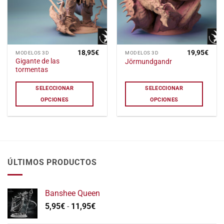
página
de
producto
18,95
€
19,95
€
Este
Este
MODELOS 3D
MODELOS 3D
Gigante de las
Jörmundgandr
producto
producto
tormentas
tiene
tiene
múltiples
múltiples
SELECCIONAR
SELECCIONAR
variantes.
variantes.
OPCIONES
OPCIONES
Las
Las
opciones
opciones
se
se
pueden
pueden
elegir
elegir
en
en
ÚLTIMOS PRODUCTOS
la
la
página
página
de
de
Banshee Queen
producto
producto
Rango
5,95
€
-
11,95
€
de