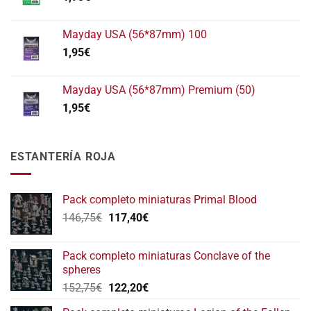
Mayday USA (56*87mm) 100
1,95
€
Mayday USA (56*87mm) Premium (50)
1,95
€
ESTANTERÍA ROJA
Pack completo miniaturas Primal Blood
El
El
146,75
€
117,40
€
precio
precio
original
actual
Pack completo miniaturas Conclave of the
era:
es:
spheres
146,75€.
117,40€.
El
El
152,75
€
122,20
€
precio
precio