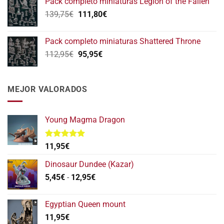
Pack completo miniaturas Legion of the Fallen
original
actual
El
El
139,75
€
era:
111,80
€
es:
precio
precio
152,75€.
122,20€.
original
actual
Pack completo miniaturas Shattered Throne
era:
es:
El
El
112,95
€
95,95
€
139,75€.
111,80€.
precio
precio
original
actual
era:
es:
MEJOR VALORADOS
112,95€.
95,95€.
Young Magma Dragon
Valorado
11,95
€
con
5.00
de 5
Dinosaur Dundee (Kazar)
Rango
5,45
€
-
12,95
€
de
precios:
Egyptian Queen mount
desde
11,95
€
5,45€