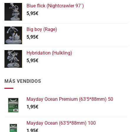
precios:
Blue flick (Nightcrawler 97´)
desde
5,95
€
5,95€
hasta
11,95€
Big boy (Rage)
5,95
€
Hybridation (Hulkling)
5,95
€
MÁS VENDIDOS
Mayday Ocean Premium (63'5*88mm) 50
1,95
€
Mayday Ocean (63'5*88mm) 100
1,95
€