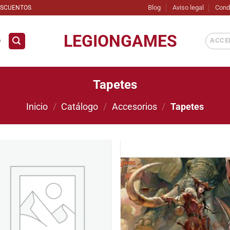
Blog
Aviso legal
Cond
ESCUENTOS
LEGIONGAMES
ACCED
D
Tapetes
Inicio
/
Catálogo
/
Accesorios
/
Tapetes
Añadir
Añ
a la
a
lista
li
de
deseos
de