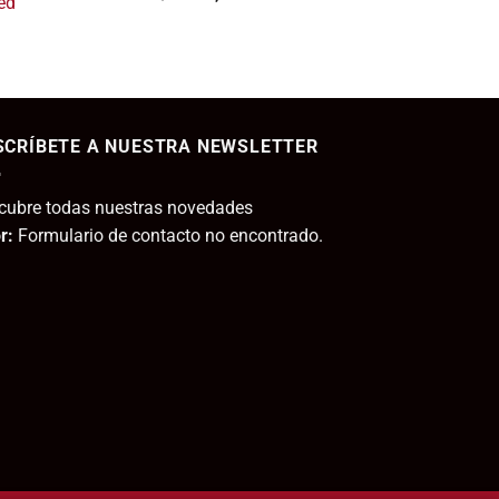
ed
s:
precio
precio
11,80€.
original
actual
era:
es:
ecio
6,30€.
5,61€.
tual
SCRÍBETE A NUESTRA NEWSLETTER
,95€.
cubre todas nuestras novedades
r:
Formulario de contacto no encontrado.