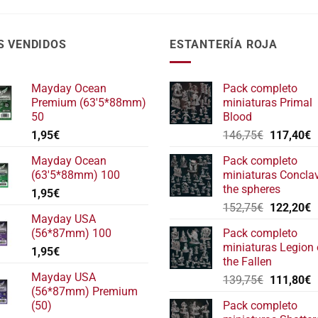
S VENDIDOS
ESTANTERÍA ROJA
Mayday Ocean
Pack completo
Premium (63'5*88mm)
miniaturas Primal
50
Blood
El
E
1,95
€
146,75
€
117,40
€
precio
p
Mayday Ocean
Pack completo
original
a
(63'5*88mm) 100
miniaturas Concla
era:
e
the spheres
1,95
€
146,75€.
1
El
E
152,75
€
122,20
€
Mayday USA
precio
p
(56*87mm) 100
Pack completo
original
a
miniaturas Legion 
1,95
€
era:
e
the Fallen
152,75€.
1
Mayday USA
El
E
139,75
€
111,80
€
(56*87mm) Premium
precio
p
(50)
Pack completo
original
a