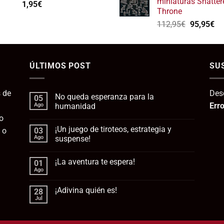
miniaturas Shatter
1,95
€
era:
e
Throne
139,75€.
1
El
El
112,95
€
95,95
€
precio
pr
original
ac
era:
es:
ÚLTIMOS POST
112,95€.
SU
95
 de
Des
No queda esperanza para la
05
Erro
Ago
humanidad
o
No
hay
¡Un juego de tiroteos, estrategia y
 o
03
comentarios
en
Ago
suspense!
No
queda
No
esperanza
hay
¡La aventura te espera!
01
para
comentarios
la
en
Ago
No
humanidad
¡Un
hay
juego
comentarios
de
¡Adivina quién es!
28
en
tiroteos,
¡La
Jul
estrategia
No
aventura
y
hay
te
suspense!
comentarios
espera!
en