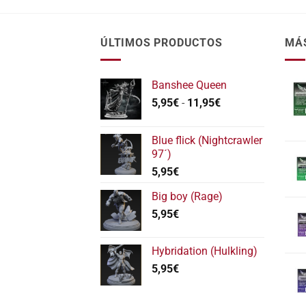
ÚLTIMOS PRODUCTOS
MÁ
Banshee Queen
Rango
5,95
€
-
11,95
€
de
precios:
Blue flick (Nightcrawler
desde
97´)
5,95€
5,95
€
hasta
11,95€
Big boy (Rage)
5,95
€
Hybridation (Hulkling)
5,95
€