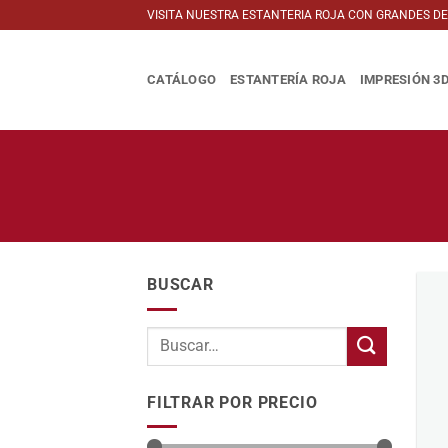
Saltar
VISITA NUESTRA ESTANTERIA ROJA CON GRANDES D
al
contenido
CATÁLOGO
ESTANTERÍA ROJA
IMPRESIÓN 3
BUSCAR
FILTRAR POR PRECIO