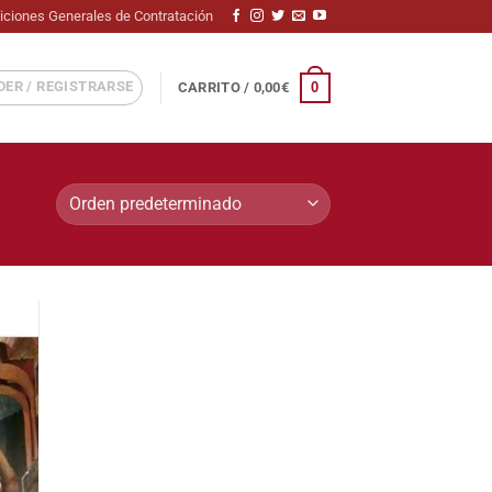
iciones Generales de Contratación
ER / REGISTRARSE
0
CARRITO /
0,00
€
adir
 la
sta
de
seos