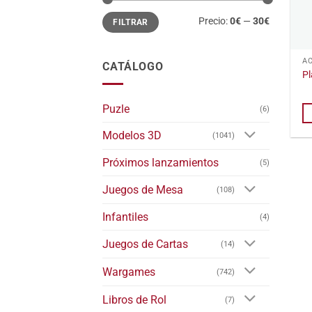
Precio
Precio
Precio:
0€
—
30€
FILTRAR
mínimo
máximo
A
CATÁLOGO
Pl
Puzle
(6)
Modelos 3D
(1041)
Próximos lanzamientos
(5)
Juegos de Mesa
(108)
Infantiles
(4)
Juegos de Cartas
(14)
Wargames
(742)
Libros de Rol
(7)