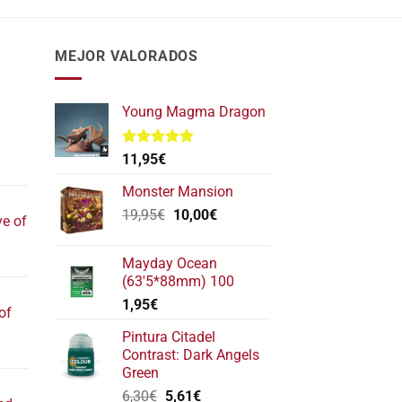
MEJOR VALORADOS
Young Magma Dragon
Valorado
11,95
€
l
con
5.00
de 5
recio
Monster Mansion
ctual
El
El
19,95
€
10,00
€
ve of
s:
precio
precio
17,40€.
original
actual
l
Mayday Ocean
era:
es:
recio
(63'5*88mm) 100
19,95€.
10,00€.
ctual
1,95
€
of
s:
22,20€.
Pintura Citadel
l
Contrast: Dark Angels
recio
Green
ctual
El
El
6,30
€
5,61
€