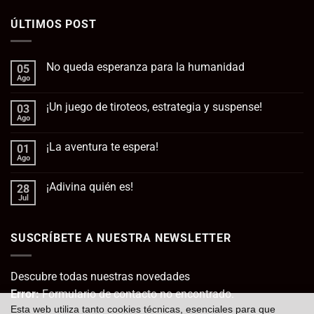
ÚLTIMOS POST
No queda esperanza para la humanidad
05
Ago
No
hay
comentarios
¡Un juego de tiroteos, estrategia y suspense!
03
en
No
Ago
No
queda
hay
esperanza
comentarios
para
¡La aventura te espera!
01
en
la
¡Un
Ago
No
humanidad
juego
hay
de
comentarios
tiroteos,
¡Adivina quién es!
28
en
estrategia
¡La
Jul
No
y
aventura
hay
suspense!
te
comentarios
espera!
en
SUSCRÍBETE A NUESTRA NEWSLETTER
¡Adivina
quién
es!
Descubre todas nuestras novedades
Error:
Formulario de contacto no encontrado.
Esta web utiliza tanto cookies técnicas, esenciales para que