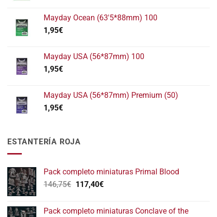
Mayday Ocean (63'5*88mm) 100
1,95
€
Mayday USA (56*87mm) 100
1,95
€
Mayday USA (56*87mm) Premium (50)
1,95
€
ESTANTERÍA ROJA
Pack completo miniaturas Primal Blood
El
El
146,75
€
117,40
€
precio
precio
original
actual
Pack completo miniaturas Conclave of the
era:
es: