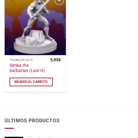
Añadir
a la
lista
de
deseos
5,95
€
THUNDERCATS
Simba the
barbarian (Lion-O)
AÑADIR AL CARRITO
ÚLTIMOS PRODUCTOS