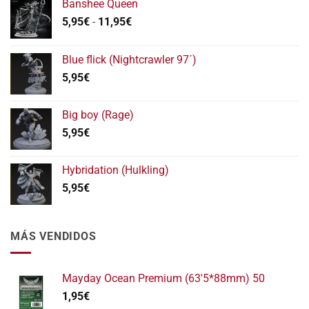
Banshee Queen
Rango
5,95
€
-
11,95
€
de
precios:
Blue flick (Nightcrawler 97´)
desde
5,95
€
5,95€
hasta
11,95€
Big boy (Rage)
5,95
€
Hybridation (Hulkling)
5,95
€
MÁS VENDIDOS
Mayday Ocean Premium (63'5*88mm) 50
1,95
€