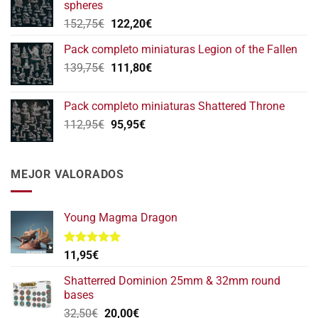
spheres
146,75€.
117,40€.
El
El
152,75
€
122,20
€
precio
precio
Pack completo miniaturas Legion of the Fallen
original
actual
El
El
139,75
€
era:
111,80
€
es:
precio
precio
152,75€.
122,20€.
original
actual
Pack completo miniaturas Shattered Throne
era:
es:
El
El
112,95
€
95,95
€
139,75€.
111,80€.
precio
precio
original
actual
era:
es:
MEJOR VALORADOS
112,95€.
95,95€.
Young Magma Dragon
Valorado
11,95
€
con
5.00
de 5
Shatterred Dominion 25mm & 32mm round
bases
El
El
32,50
€
20,00
€