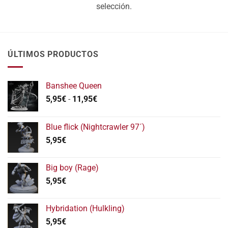
selección.
ÚLTIMOS PRODUCTOS
Banshee Queen
Rango
5,95
€
-
11,95
€
de
precios:
Blue flick (Nightcrawler 97´)
desde
5,95
€
5,95€
hasta
11,95€
Big boy (Rage)
5,95
€
Hybridation (Hulkling)
5,95
€