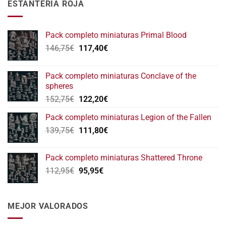
ESTANTERÍA ROJA
Pack completo miniaturas Primal Blood
El
El
146,75
€
117,40
€
precio
precio
original
actual
Pack completo miniaturas Conclave of the
era:
es:
spheres
146,75€.
117,40€.
El
El
152,75
€
122,20
€
precio
precio
Pack completo miniaturas Legion of the Fallen
original
actual
El
El
139,75
€
era:
111,80
€
es:
precio
precio
152,75€.
122,20€.
original
actual
Pack completo miniaturas Shattered Throne
era:
es:
El
El
112,95
€
95,95
€
139,75€.
111,80€.
precio
precio
original
actual
era:
es:
MEJOR VALORADOS
112,95€.
95,95€.