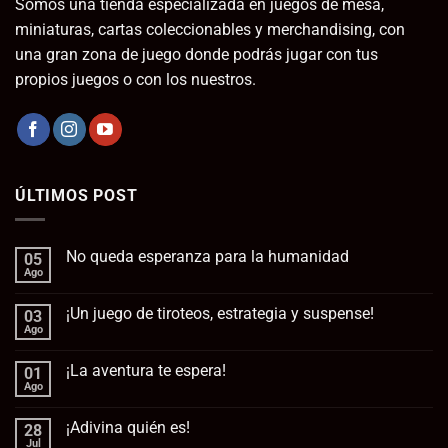
Somos una tienda especializada en juegos de mesa,
miniaturas, cartas coleccionables y merchandising, con
una gran zona de juego donde podrás jugar con tus
propios juegos o con los nuestros.
ÚLTIMOS POST
No queda esperanza para la humanidad
05
Ago
No
hay
comentarios
¡Un juego de tiroteos, estrategia y suspense!
03
en
No
Ago
No
queda
hay
esperanza
comentarios
para
¡La aventura te espera!
01
en
la
¡Un
Ago
No
humanidad
juego
hay
de
comentarios
tiroteos,
¡Adivina quién es!
28
en
estrategia
¡La
Jul