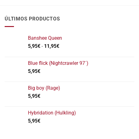
ÚLTIMOS PRODUCTOS
Banshee Queen
Rango
5,95
€
-
11,95
€
de
precios:
Blue flick (Nightcrawler 97´)
desde
5,95
€
5,95€
hasta
11,95€
Big boy (Rage)
5,95
€
Hybridation (Hulkling)
5,95
€