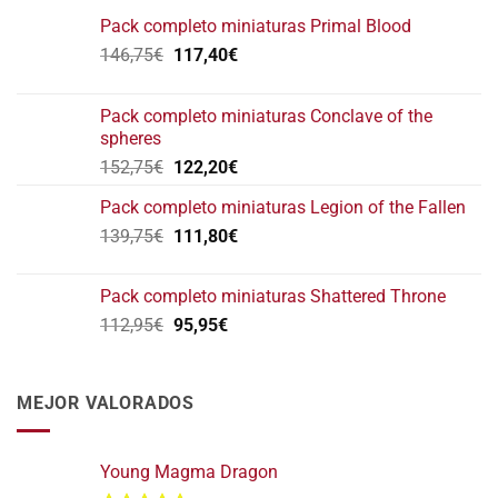
Pack completo miniaturas Primal Blood
El
El
146,75
€
117,40
€
precio
precio
original
actual
Pack completo miniaturas Conclave of the
era:
es:
spheres
146,75€.
117,40€.
El
El
152,75
€
122,20
€
precio
precio
Pack completo miniaturas Legion of the Fallen
original
actual
El
El
139,75
€
era:
111,80
€
es:
precio
precio
152,75€.
122,20€.
original
actual
Pack completo miniaturas Shattered Throne
era:
es:
El
El
112,95
€
95,95
€
139,75€.
111,80€.
precio
precio
original
actual
era:
es:
MEJOR VALORADOS
112,95€.
95,95€.
Young Magma Dragon