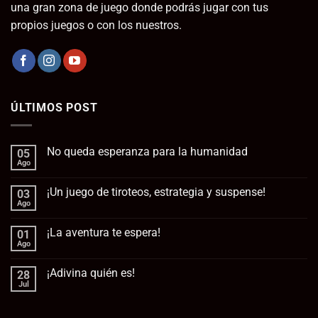
una gran zona de juego donde podrás jugar con tus
propios juegos o con los nuestros.
ÚLTIMOS POST
No queda esperanza para la humanidad
05
Ago
No
hay
comentarios
¡Un juego de tiroteos, estrategia y suspense!
03
en
No
Ago
No
queda
hay
esperanza
comentarios
para
¡La aventura te espera!
01
en
la
¡Un
Ago
No
humanidad
juego
hay
de
comentarios
tiroteos,
¡Adivina quién es!
28
en
estrategia
¡La
Jul
No
y
aventura
hay
suspense!
te
comentarios
espera!
en