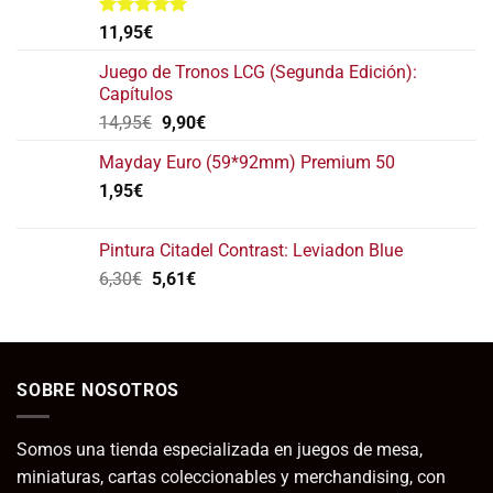
Valorado
11,95
€
con
5.00
de 5
Juego de Tronos LCG (Segunda Edición):
Capítulos
El
El
14,95
€
9,90
€
precio
precio
Mayday Euro (59*92mm) Premium 50
original
actual
1,95
€
era:
es:
14,95€.
9,90€.
Pintura Citadel Contrast: Leviadon Blue
El
El
6,30
€
5,61
€
precio
precio
original
actual
era:
es:
6,30€.
5,61€.
SOBRE NOSOTROS
Somos una tienda especializada en juegos de mesa,
miniaturas, cartas coleccionables y merchandising, con