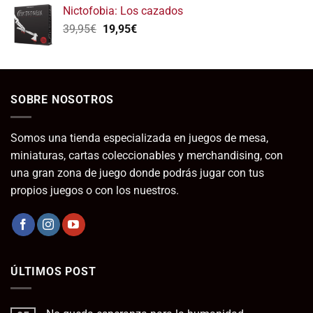
original
actual
Nictofobia: Los cazados
era:
es:
El
El
39,95
€
19,95
€
15,75€.
10,00€.
precio
precio
original
actual
era:
es:
39,95€.
19,95€.
SOBRE NOSOTROS
Somos una tienda especializada en juegos de mesa,
miniaturas, cartas coleccionables y merchandising, con
una gran zona de juego donde podrás jugar con tus
propios juegos o con los nuestros.
ÚLTIMOS POST