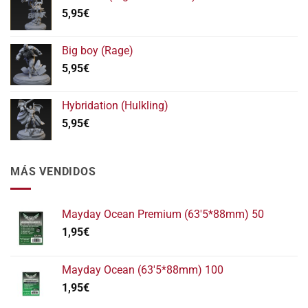
desde
5,95
€
5,95€
hasta
11,95€
Big boy (Rage)
5,95
€
Hybridation (Hulkling)
5,95
€
MÁS VENDIDOS
Mayday Ocean Premium (63'5*88mm) 50
1,95
€
Mayday Ocean (63'5*88mm) 100
1,95
€