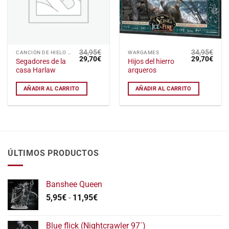
34,95
€
34,95
€
CANCIÓN DE HIELO Y FUEGO: EL JUEGO DE MINIATURAS
WARGAMES
El
El
El
El
29,70
€
29,70
€
Segadores de la
Hijos del hierro
precio
precio
precio
preci
casa Harlaw
arqueros
original
actual
original
actu
era:
es:
era:
es:
34,95€.
29,70€.
34,95€.
29,7
AÑADIR AL CARRITO
AÑADIR AL CARRITO
ÚLTIMOS PRODUCTOS
Banshee Queen
Rango
5,95
€
-
11,95
€
de
precios:
Blue flick (Nightcrawler 97´)