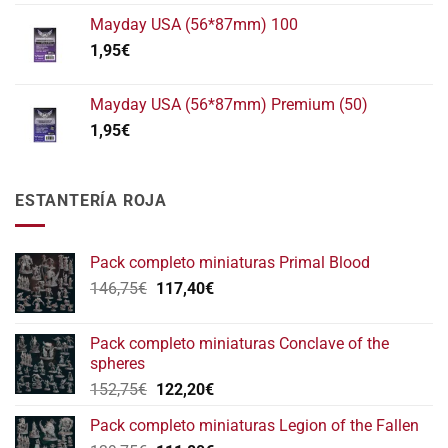
Mayday USA (56*87mm) 100
1,95
€
Mayday USA (56*87mm) Premium (50)
1,95
€
ESTANTERÍA ROJA
Pack completo miniaturas Primal Blood
El
El
146,75
€
117,40
€
precio
precio
original
actual
Pack completo miniaturas Conclave of the
era:
es:
spheres
146,75€.
117,40€.
El
El
152,75
€
122,20
€
precio
precio
Pack completo miniaturas Legion of the Fallen
original
actual