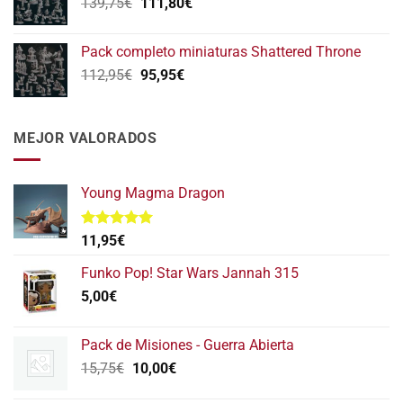
El
El
139,75
€
era:
111,80
€
es:
precio
precio
152,75€.
122,20€.
original
actual
Pack completo miniaturas Shattered Throne
era:
es:
El
El
112,95
€
95,95
€
139,75€.
111,80€.
precio
precio
original
actual
era:
es:
MEJOR VALORADOS
112,95€.
95,95€.
Young Magma Dragon
Valorado
11,95
€
con
5.00
de 5
Funko Pop! Star Wars Jannah 315
5,00
€
Pack de Misiones - Guerra Abierta
El
El
15,75
€
10,00
€
precio
precio