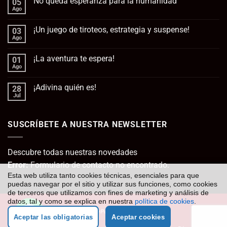
No queda esperanza para la humanidad
05
Ago
No
hay
comentarios
¡Un juego de tiroteos, estrategia y suspense!
03
en
No
Ago
No
queda
hay
esperanza
comentarios
para
¡La aventura te espera!
01
en
la
¡Un
Ago
No
humanidad
juego
hay
de
comentarios
tiroteos,
¡Adivina quién es!
28
en
estrategia
¡La
Jul
No
y
aventura
hay
suspense!
te
comentarios
espera!
en
SUSCRÍBETE A NUESTRA NEWSLETTER
¡Adivina
quién
es!
Descubre todas nuestras novedades
Error:
Formulario de contacto no encontrado.
Esta web utiliza tanto cookies técnicas, esenciales para que
puedas navegar por el sitio y utilizar sus funciones, como cookies
de terceros que utilizamos con fines de marketing y análisis de
datos, tal y como se explica en nuestra
política de cookies
.
Visa
PayPal
MasterCard
Cash
Aceptar las obligatorias
Aceptar cookies
On