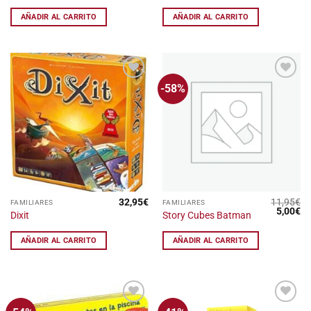
era:
es:
era:
es
49,95€.
24,95€.
10,95€.
5,
AÑADIR AL CARRITO
AÑADIR AL CARRITO
-58%
Añadir
Añadir
a la
a la
lista
lista
de
de
deseos
deseos
32,95
€
11,95
€
FAMILIARES
FAMILIARES
El
El
5,00
€
Dixit
Story Cubes Batman
precio
pr
original
ac
era:
es
AÑADIR AL CARRITO
AÑADIR AL CARRITO
11,95€.
5,