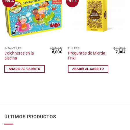
-54%
-41%
Añadir
Añadir
a la
a la
lista
lista
de
de
deseos
deseos
12,95
€
11,95
€
INFANTILES
FILLERS
El
El
El
El
6,00
€
7,00
€
Colchnetas en la
Preguntas de Mierda:
precio
precio
precio
pr
piscina
Friki
original
actual
original
ac
era:
es:
era:
es
12,95€.
6,00€.
11,95€.
7,
AÑADIR AL CARRITO
AÑADIR AL CARRITO
ÚLTIMOS PRODUCTOS