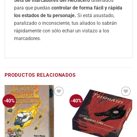
Sets de marcadores del Hechicero
diseñados
para que puedas
controlar de forma fácil y rápida
los estados de tu personaje.
Si está asustado,
paralizado o inconsciente, tus aliados lo sabrán
rápidamente con sólo echar un vistazo a los
marcadores.
PRODUCTOS RELACIONADOS
-40%
-40%
Añadir
Añadir
a la
a la
lista
lista
de
de
deseos
deseos