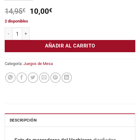
El
El
14,95
€
10,00
€
precio
precio
2 disponibles
original
actual
D&D: Set de marcadores del Hechicero cantidad
era:
es:
14,95€.
10,00€.
AÑADIR AL CARRITO
Categoría:
Juegos de Mesa
DESCRIPCIÓN