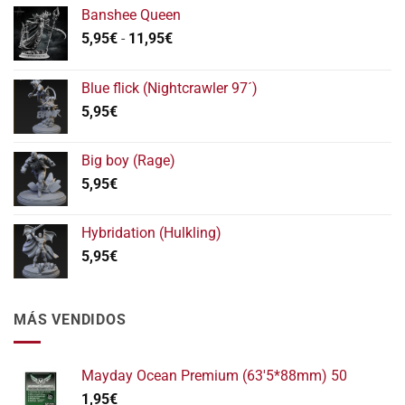
Banshee Queen
Rango
5,95
€
-
11,95
€
de
precios:
Blue flick (Nightcrawler 97´)
desde
5,95
€
5,95€
hasta
11,95€
Big boy (Rage)
5,95
€
Hybridation (Hulkling)
5,95
€
MÁS VENDIDOS
Mayday Ocean Premium (63'5*88mm) 50
1,95
€