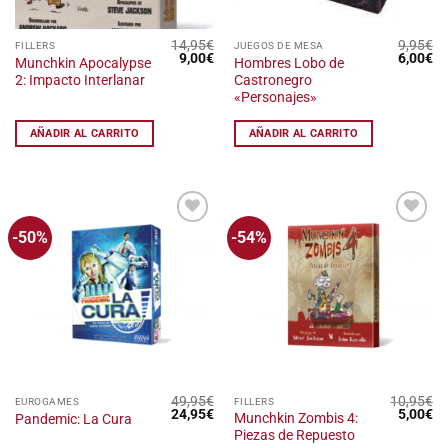
14,95
€
9,95
€
FILLERS
JUEGOS DE MESA
El
El
El
El
9,00
€
6,00
€
Munchkin Apocalypse
Hombres Lobo de
precio
precio
precio
pr
2: Impacto Interlanar
Castronegro
original
actual
original
ac
era:
es:
era:
es
«Personajes»
14,95€.
9,00€.
9,95€.
6,
AÑADIR AL CARRITO
AÑADIR AL CARRITO
-50%
-54%
Añadir
Añadir
a la
a la
lista
lista
de
de
deseos
deseos
49,95
€
10,95
€
EUROGAMES
FILLERS
El
El
El
El
24,95
€
5,00
€
Munchkin Zombis 4:
Pandemic: La Cura
precio
precio
precio
pr
Piezas de Repuesto
original
actual
original
ac