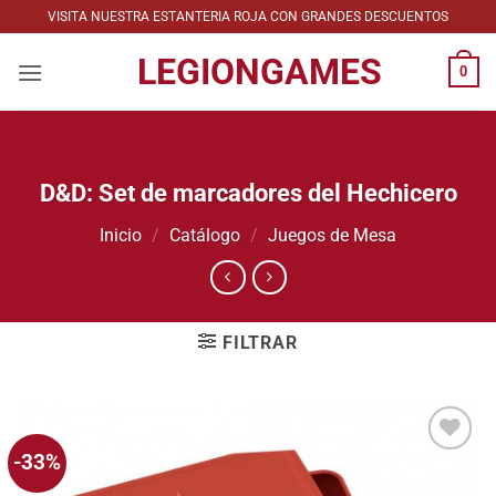
Saltar
VISITA NUESTRA ESTANTERIA ROJA CON GRANDES DESCUENTOS
al
LEGIONGAMES
contenido
0
D&D: Set de marcadores del Hechicero
Inicio
/
Catálogo
/
Juegos de Mesa
FILTRAR
-33%
Añadir
a la