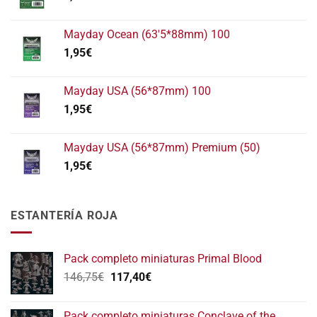
Mayday Ocean (63'5*88mm) 100
1,95
€
Mayday USA (56*87mm) 100
1,95
€
Mayday USA (56*87mm) Premium (50)
1,95
€
ESTANTERÍA ROJA
Pack completo miniaturas Primal Blood
El
El
146,75
€
117,40
€
precio
precio
original
actual
Pack completo miniaturas Conclave of the