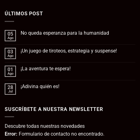
ÚLTIMOS POST
No queda esperanza para la humanidad
05
Ago
No
hay
comentarios
¡Un juego de tiroteos, estrategia y suspense!
03
en
No
Ago
No
queda
hay
esperanza
comentarios
para
¡La aventura te espera!
01
en
la
¡Un
Ago
No
humanidad
juego
hay
de
comentarios
tiroteos,
¡Adivina quién es!
28
en
estrategia
¡La
Jul
No
y
aventura
hay
suspense!
te
comentarios
espera!
en
SUSCRÍBETE A NUESTRA NEWSLETTER
¡Adivina
quién
es!
Descubre todas nuestras novedades
Error:
Formulario de contacto no encontrado.