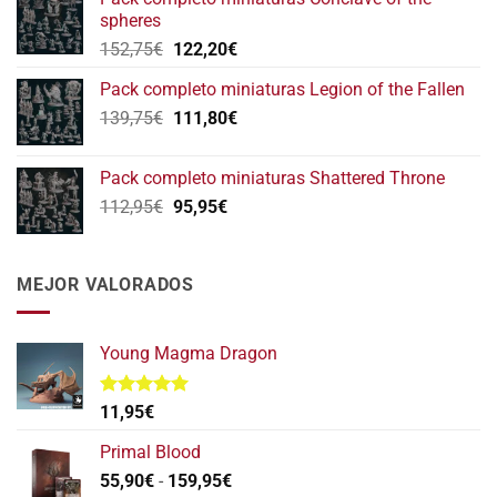
era:
es:
spheres
146,75€.
117,40€.
El
El
152,75
€
122,20
€
precio
precio
Pack completo miniaturas Legion of the Fallen
original
actual
El
El
139,75
€
era:
111,80
€
es:
precio
precio
152,75€.
122,20€.
original
actual
Pack completo miniaturas Shattered Throne
era:
es:
El
El
112,95
€
95,95
€
139,75€.
111,80€.
precio
precio
original
actual
era:
es:
MEJOR VALORADOS
112,95€.
95,95€.
Young Magma Dragon
Valorado
11,95
€
con
5.00
de 5
Primal Blood
Rango
55,90
€
-
159,95
€