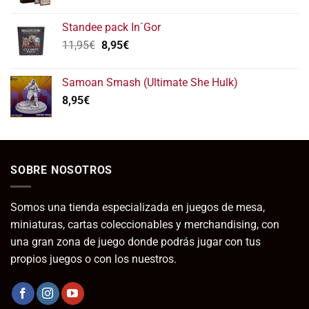
de
precios:
Standee pack In´Gor
desde
El
El
11,95
€
8,95
€
55,90€
precio
precio
hasta
original
actual
159,95€
Samoan Smash (Ultimate She Hulk)
era:
es:
8,95
€
11,95€.
8,95€.
SOBRE NOSOTROS
Somos una tienda especializada en juegos de mesa,
miniaturas, cartas coleccionables y merchandising, con
una gran zona de juego donde podrás jugar con tus
propios juegos o con los nuestros.