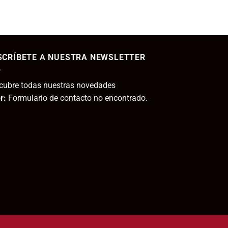
11,80€.
ecio
tual
SCRÍBETE A NUESTRA NEWSLETTER
,95€.
cubre todas nuestras novedades
r:
Formulario de contacto no encontrado.