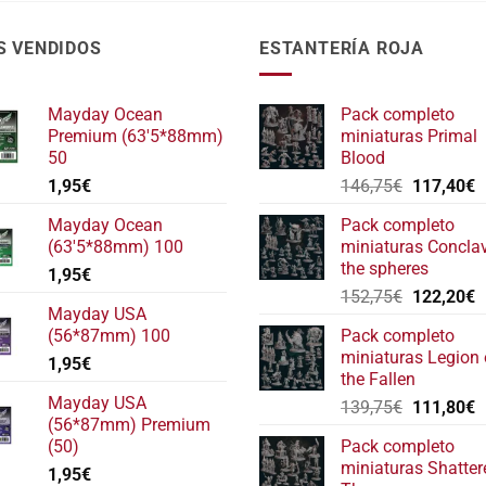
S VENDIDOS
ESTANTERÍA ROJA
Mayday Ocean
Pack completo
Premium (63'5*88mm)
miniaturas Primal
50
Blood
El
E
1,95
€
146,75
€
117,40
€
precio
p
Mayday Ocean
Pack completo
original
a
(63'5*88mm) 100
miniaturas Concla
era:
e
the spheres
1,95
€
146,75€.
1
El
E
152,75
€
122,20
€
Mayday USA
precio
p
(56*87mm) 100
Pack completo
original
a
miniaturas Legion 
1,95
€
era:
e
the Fallen
152,75€.
1
Mayday USA
El
E
139,75
€
111,80
€
(56*87mm) Premium
precio
p
(50)
Pack completo
original
a
miniaturas Shatter
1,95
€
era:
e