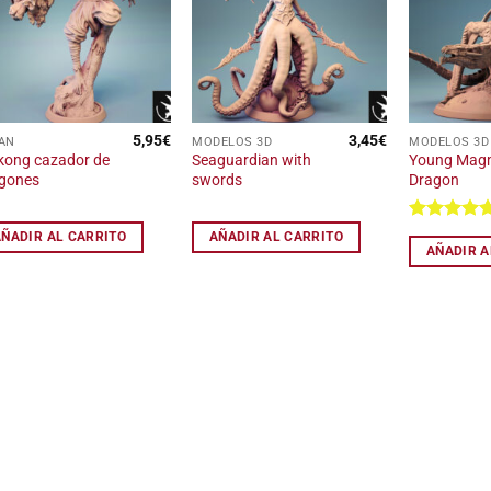
a la
a la
elegir
lista
lista
en
de
de
deseos
deseos
la
página
de
producto
5,95
€
3,45
€
AN
MODELOS 3D
MODELOS 3D
ong cazador de
Seaguardian with
Young Mag
gones
swords
Dragon
Valorad
AÑADIR AL CARRITO
AÑADIR AL CARRITO
con
5
de 
AÑADIR A