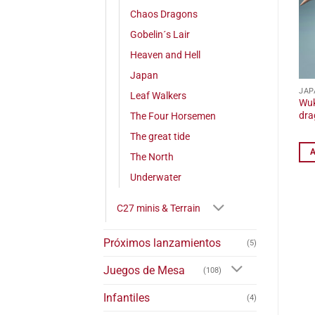
Chaos Dragons
Gobelin´s Lair
Heaven and Hell
Japan
JAP
Leaf Walkers
Wuk
dra
The Four Horsemen
The great tide
The North
Underwater
C27 minis & Terrain
Próximos lanzamientos
(5)
Juegos de Mesa
(108)
Infantiles
(4)