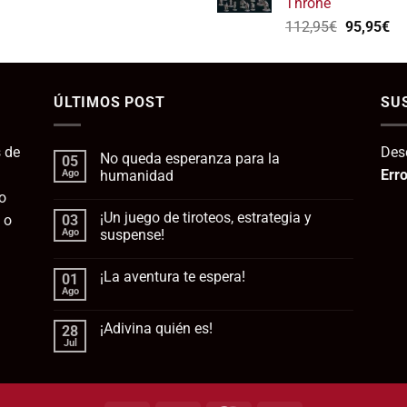
Throne
139,75€.
1
El
El
112,95
€
95,95
€
precio
pr
original
ac
era:
es:
ÚLTIMOS POST
112,95€.
SU
95
 de
Des
No queda esperanza para la
05
Erro
Ago
humanidad
o
No
hay
¡Un juego de tiroteos, estrategia y
 o
03
comentarios
en
Ago
suspense!
No
queda
No
esperanza
hay
¡La aventura te espera!
01
para
comentarios
la
en
Ago
No
humanidad
¡Un
hay
juego
comentarios
de
¡Adivina quién es!
28
en
tiroteos,
¡La
Jul
estrategia
No
aventura
y
hay
te
suspense!
comentarios
espera!
en
¡Adivina
quién