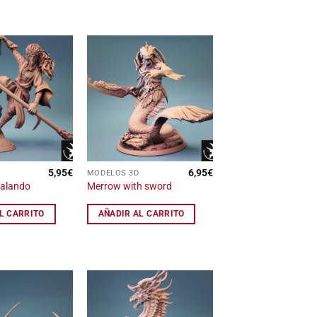
Añadir
Añadir
a la
a la
lista
lista
de
de
deseos
deseos
5,95
€
6,95
€
MODELOS 3D
alando
Merrow with sword
L CARRITO
AÑADIR AL CARRITO
Añadir
Añadir