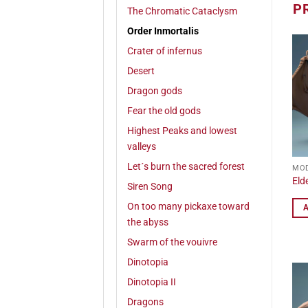
P
The Chromatic Cataclysm
Order Inmortalis
Crater of infernus
Desert
Dragon gods
Fear the old gods
Highest Peaks and lowest
valleys
Let´s burn the sacred forest
MOD
Eld
Siren Song
On too many pickaxe toward
the abyss
Swarm of the vouivre
Dinotopia
Dinotopia II
Dragons