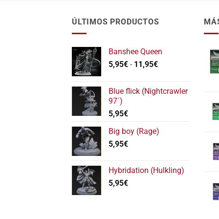
ÚLTIMOS PRODUCTOS
MÁ
Banshee Queen
Rango
5,95
€
-
11,95
€
de
precios:
Blue flick (Nightcrawler
desde
97´)
5,95€
5,95
€
hasta
11,95€
Big boy (Rage)
5,95
€
Hybridation (Hulkling)
5,95
€