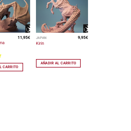
a la
a la
lista
lista
de
de
deseos
deseos
11,95
€
9,95
€
JAPAN
ma
Kirin
o
AÑADIR AL CARRITO
5
L CARRITO