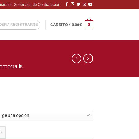
iciones Generales de Contratación
ER / REGISTRARSE
0
CARRITO /
0,00
€
Inmortalis
hts Support cantidad