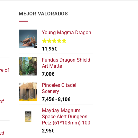
MEJOR VALORADOS
Young Magma Dragon
Valorado
11,95
€
l
con
5.00
de 5
recio
Fundas Dragon Shield
ctual
Art Matte
ve of
s:
7,00
€
17,40€.
l
Pinceles Citadel
recio
Scenery
ctual
Rango
7,45
€
-
8,10
€
of
s:
de
22,20€.
Mayday Magnum
precios:
l
Space Alert Dungeon
desde
recio
Petz (61*103mm) 100
7,45€
ctual
2,95
€
hasta
ed
s:
8,10€