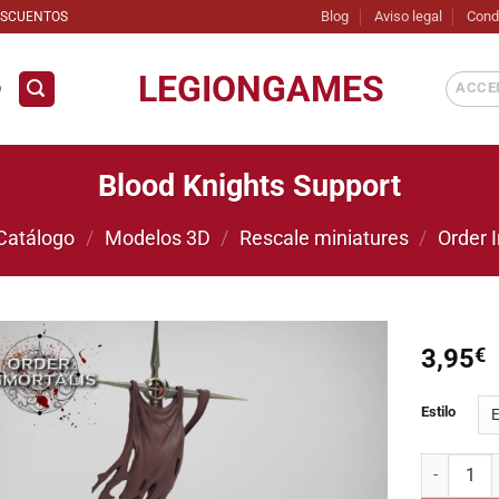
Blog
Aviso legal
Cond
ESCUENTOS
LEGIONGAMES
ACCED
D
Blood Knights Support
Catálogo
/
Modelos 3D
/
Rescale miniatures
/
Order 
3,95
€
Añadir
Estilo
a la
lista de
deseos
Blood Knig