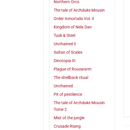
Northern Orcs
The tale of Archduke Mousin
Order Inmortalis Vol. II
Kingdom of Nela Dan
Tusk & Steel
Unchained II
Sultan of Scales
Dinotopia III
Plague of Rouswarm
The shellback ritual
Unchained
Pit of pestilence
The tale of Archduke Mousin
Tome 2
Mist of the jungle
Crusade Rising