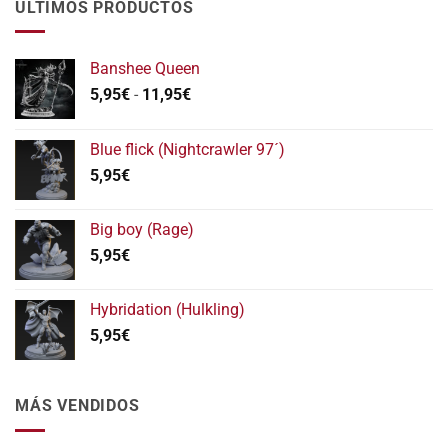
ÚLTIMOS PRODUCTOS
Banshee Queen
Rango
5,95
€
-
11,95
€
de
precios:
Blue flick (Nightcrawler 97´)
desde
5,95
€
5,95€
hasta
11,95€
Big boy (Rage)
5,95
€
Hybridation (Hulkling)
5,95
€
MÁS VENDIDOS