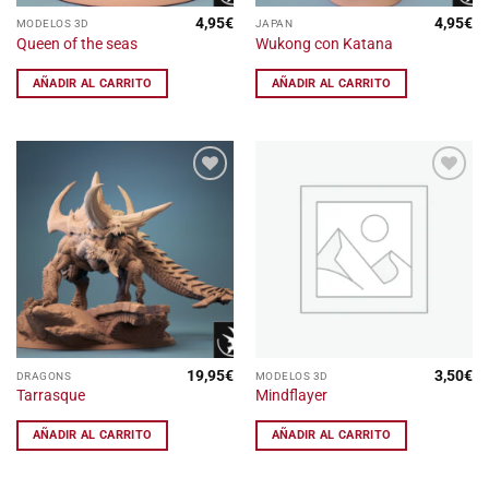
4,95
€
4,95
€
MODELOS 3D
JAPAN
Queen of the seas
Wukong con Katana
AÑADIR AL CARRITO
AÑADIR AL CARRITO
Añadir
Añadir
a la
a la
lista
lista
de
de
deseos
deseos
19,95
€
3,50
€
DRAGONS
MODELOS 3D
Tarrasque
Mindflayer
AÑADIR AL CARRITO
AÑADIR AL CARRITO