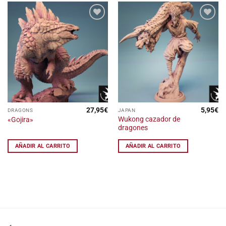
Añadir
Añadir
a la
a la
lista
lista
de
de
deseos
deseos
27,95
€
5,95
€
DRAGONS
JAPAN
Wukong cazador de
«Gojira»
dragones
AÑADIR AL CARRITO
AÑADIR AL CARRITO