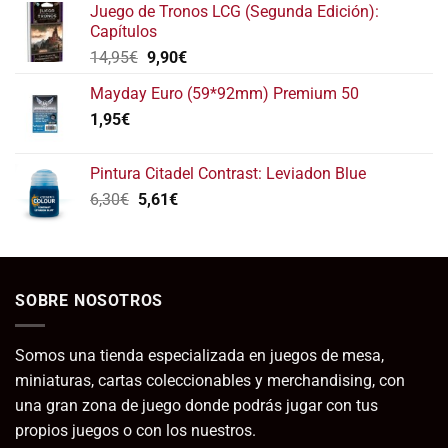
de 5
Juego de Tronos LCG (Segunda Edición):
Capítulos
El
El
14,95
€
9,90
€
precio
precio
Mayday Euro (59*92mm) Premium 50
original
actual
1,95
€
era:
es:
14,95€.
9,90€.
Pintura Citadel Contrast: Leviadon Blue
El
El
6,30
€
5,61
€
precio
precio
original
actual
era:
es:
6,30€.
5,61€.
SOBRE NOSOTROS
Somos una tienda especializada en juegos de mesa,
miniaturas, cartas coleccionables y merchandising, con
una gran zona de juego donde podrás jugar con tus
propios juegos o con los nuestros.