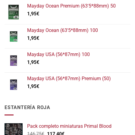
Mayday Ocean Premium (63'5*88mm) 50
1,95
€
Mayday Ocean (63'5*88mm) 100
1,95
€
Mayday USA (56*87mm) 100
1,95
€
Mayday USA (56*87mm) Premium (50)
1,95
€
ESTANTERÍA ROJA
Pack completo miniaturas Primal Blood
El
El
146,75
€
117,40
€