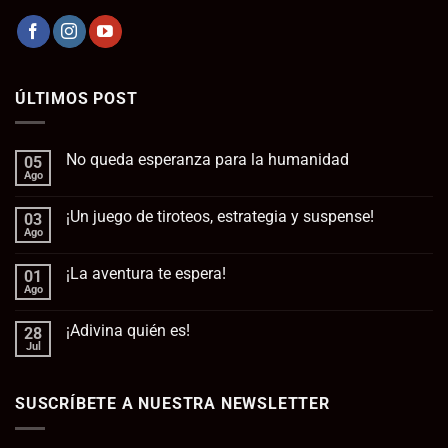
ÚLTIMOS POST
No queda esperanza para la humanidad
05
Ago
No
hay
comentarios
¡Un juego de tiroteos, estrategia y suspense!
03
en
No
Ago
No
queda
hay
esperanza
comentarios
para
¡La aventura te espera!
01
en
la
¡Un
Ago
No
humanidad
juego
hay
de
comentarios
tiroteos,
¡Adivina quién es!
28
en
estrategia
¡La
Jul
No
y
aventura
hay
suspense!
te
comentarios
espera!
en
SUSCRÍBETE A NUESTRA NEWSLETTER
¡Adivina
quién
es!