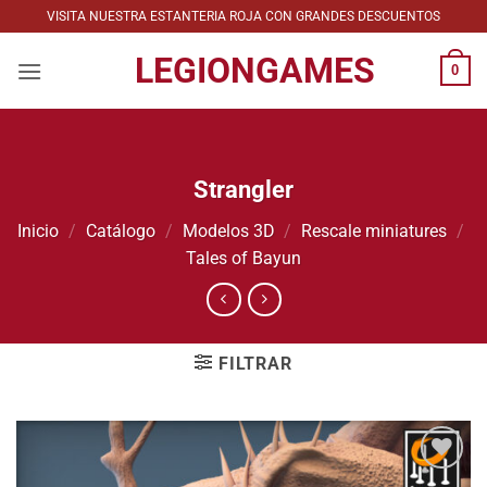
Saltar
VISITA NUESTRA ESTANTERIA ROJA CON GRANDES DESCUENTOS
al
LEGIONGAMES
contenido
0
Strangler
Inicio
/
Catálogo
/
Modelos 3D
/
Rescale miniatures
/
Tales of Bayun
FILTRAR