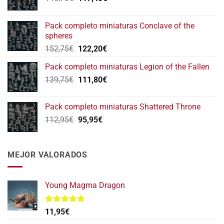
precio
precio
original
actual
Pack completo miniaturas Conclave of the
era:
es:
spheres
146,75€.
117,40€.
El
El
152,75
€
122,20
€
precio
precio
Pack completo miniaturas Legion of the Fallen
original
actual
El
El
139,75
€
era:
111,80
€
es:
precio
precio
152,75€.
122,20€.
original
actual
Pack completo miniaturas Shattered Throne
era:
es:
El
El
112,95
€
95,95
€
139,75€.
111,80€.
precio
precio
original
actual
era:
es:
MEJOR VALORADOS
112,95€.
95,95€.
Young Magma Dragon
Valorado
11,95
€
con
5.00