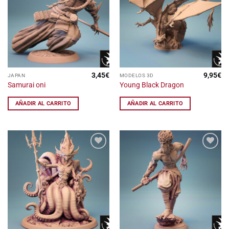
lista
lista
de
de
deseos
deseos
3,45
€
9,95
€
JAPAN
MODELOS 3D
Samurai oni
Young Black Dragon
AÑADIR AL CARRITO
AÑADIR AL CARRITO
Añadir
Añadir
a la
a la
lista
lista
de
de
deseos
deseos