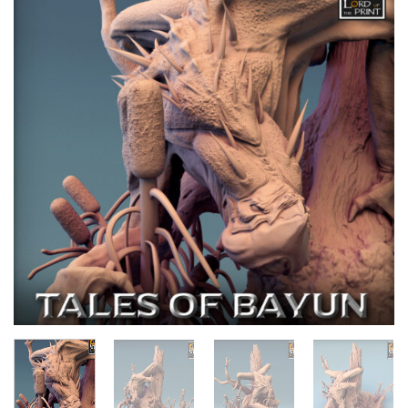
Añadir
a la
lista de
deseos