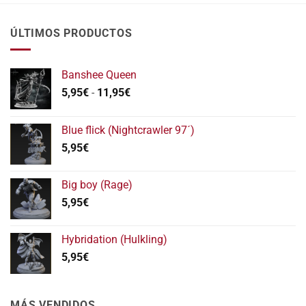
ÚLTIMOS PRODUCTOS
Banshee Queen
Rango
5,95
€
-
11,95
€
de
precios:
Blue flick (Nightcrawler 97´)
desde
5,95
€
5,95€
hasta
11,95€
Big boy (Rage)
5,95
€
Hybridation (Hulkling)
5,95
€
MÁS VENDIDOS