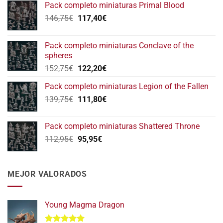
Pack completo miniaturas Primal Blood
El
El
146,75
€
117,40
€
precio
precio
original
actual
Pack completo miniaturas Conclave of the
era:
es:
spheres
146,75€.
117,40€.
El
El
152,75
€
122,20
€
precio
precio
Pack completo miniaturas Legion of the Fallen
original
actual
El
El
139,75
€
era:
111,80
€
es:
precio
precio
152,75€.
122,20€.
original
actual
Pack completo miniaturas Shattered Throne
era:
es:
El
El
112,95
€
95,95
€
139,75€.
111,80€.
precio
precio
original
actual
era:
es:
MEJOR VALORADOS
112,95€.
95,95€.
Young Magma Dragon