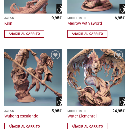
de
producto
9,95
€
6,95
€
JAPAN
MODELOS 3D
Kirin
Merrow with sword
AÑADIR AL CARRITO
AÑADIR AL CARRITO
Añadir
Añadir
a la
a la
lista
lista
de
de
deseos
deseos
5,95
€
24,95
€
JAPAN
MODELOS 3D
Wukong escalando
Water Elemental
AÑADIR AL CARRITO
AÑADIR AL CARRITO