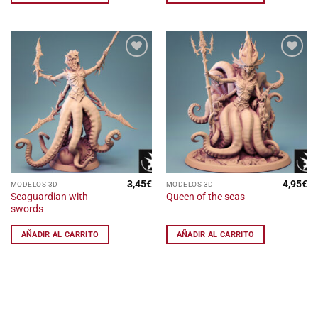
Añadir
Añadir
a la
a la
lista
lista
de
de
deseos
deseos
3,45
€
4,95
€
MODELOS 3D
MODELOS 3D
Seaguardian with
Queen of the seas
swords
AÑADIR AL CARRITO
AÑADIR AL CARRITO