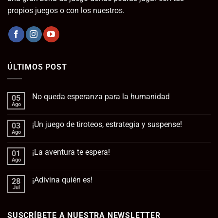
propios juegos o con los nuestros.
ÚLTIMOS POST
No queda esperanza para la humanidad
05
Ago
No
hay
comentarios
¡Un juego de tiroteos, estrategia y suspense!
03
en
No
Ago
No
queda
hay
esperanza
comentarios
para
¡La aventura te espera!
01
en
la
¡Un
Ago
No
humanidad
juego
hay
de
comentarios
tiroteos,
¡Adivina quién es!
28
en
estrategia
¡La
Jul
No
y
aventura
hay
suspense!
te
comentarios
espera!
en
SUSCRÍBETE A NUESTRA NEWSLETTER
¡Adivina