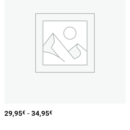
Añadir
a la
lista de
deseos
Rango
29,95
€
-
34,95
€
de
precios: