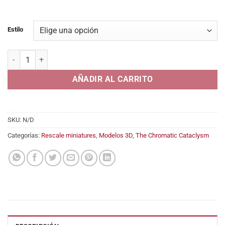
desde
29,95€
hasta
Estilo
34,95€
Tiamat Wyvern cantidad
AÑADIR AL CARRITO
SKU:
N/D
Categorías:
Rescale miniatures
,
Modelos 3D
,
The Chromatic Cataclysm