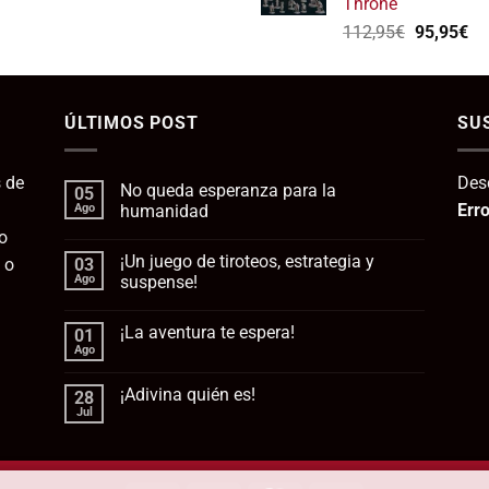
Throne
139,75€.
1
El
El
112,95
€
95,95
€
precio
pr
original
ac
era:
es:
ÚLTIMOS POST
112,95€.
SU
95
 de
Des
No queda esperanza para la
05
Erro
Ago
humanidad
o
No
hay
¡Un juego de tiroteos, estrategia y
 o
03
comentarios
en
Ago
suspense!
No
queda
No
esperanza
hay
¡La aventura te espera!
01
para
comentarios
la
en
Ago
No
humanidad
¡Un
hay
juego
comentarios
de
¡Adivina quién es!
28
en
tiroteos,
¡La
Jul
estrategia
No
aventura
y
hay
te
suspense!
comentarios
espera!
en
¡Adivina
quién