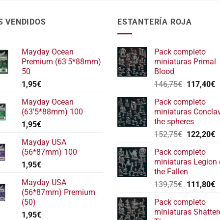
S VENDIDOS
ESTANTERÍA ROJA
Mayday Ocean
Pack completo
Premium (63'5*88mm)
miniaturas Primal
50
Blood
El
E
1,95
€
146,75
€
117,40
€
precio
p
Mayday Ocean
Pack completo
original
a
(63'5*88mm) 100
miniaturas Concla
era:
e
the spheres
1,95
€
146,75€.
1
El
E
152,75
€
122,20
€
Mayday USA
precio
p
(56*87mm) 100
Pack completo
original
a
miniaturas Legion 
1,95
€
era:
e
the Fallen
152,75€.
1
Mayday USA
El
E
139,75
€
111,80
€
(56*87mm) Premium
precio
p
(50)
Pack completo
original
a
miniaturas Shatter
1,95
€
era:
e