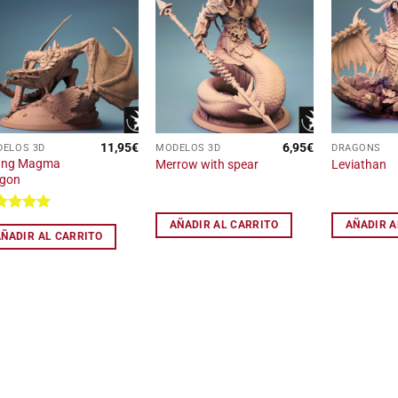
Añadir
Añadir
a la
a la
lista
lista
de
de
deseos
deseos
11,95
€
6,95
€
ELOS 3D
MODELOS 3D
DRAGONS
ung Magma
Merrow with spear
Leviathan
agon
Valorado
AÑADIR AL CARRITO
AÑADIR A
on
5
de 5
AÑADIR AL CARRITO