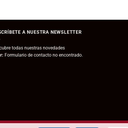
11,80€.
44,95€.
22,45€.
ecio
tual
SCRÍBETE A NUESTRA NEWSLETTER
,95€.
cubre todas nuestras novedades
r:
Formulario de contacto no encontrado.