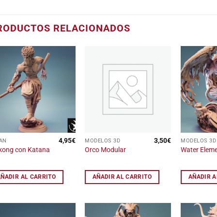
RODUCTOS RELACIONADOS
Añadir
Añadir
a la
a la
lista
lista
de
de
deseos
deseos
4,95
€
3,50
€
AN
MODELOS 3D
MODELOS 3D
ong con Katana
Orco Modular
Water Eleme
AÑADIR AL CARRITO
AÑADIR AL CARRITO
AÑADIR A