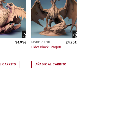
Añadir
Añadir
a la
a la
lista
lista
de
de
deseos
deseos
34,95
€
24,95
€
MODELOS 3D
Elder Black Dragon
L CARRITO
AÑADIR AL CARRITO