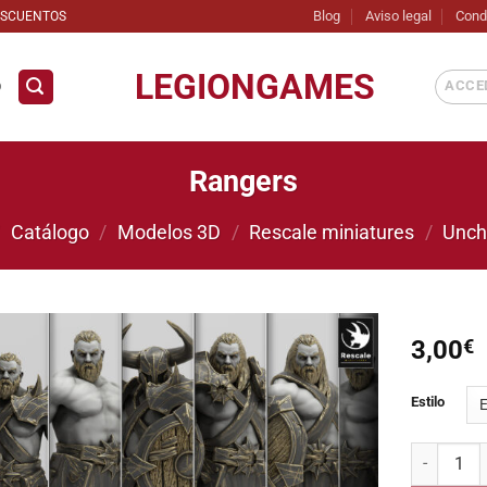
Blog
Aviso legal
Cond
ESCUENTOS
LEGIONGAMES
ACCED
D
Rangers
/
Catálogo
/
Modelos 3D
/
Rescale miniatures
/
Unch
3,00
€
Añadir
Estilo
a la
lista de
deseos
Rangers ca