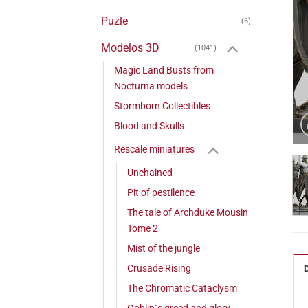
Puzle
(6)
Modelos 3D
(1041)
Magic Land Busts from
Nocturna models
Stormborn Collectibles
Blood and Skulls
Rescale miniatures
Unchained
Pit of pestilence
The tale of Archduke Mousin
Tome 2
Mist of the jungle
Crusade Rising
The Chromatic Cataclysm