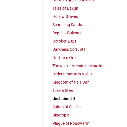
Goblin´s greed and glory
Tales of Bayun
Hollow Graves
Scorching Sands
Reptiles Bulwark
October 2021
Darkness Corrupts
Northern Orcs
The tale of Archduke Mousin
Order Inmortalis Vol. II
Kingdom of Nela Dan
Tusk & Steel
Unchained II
Sultan of Scales
Dinotopia III
Plague of Rouswarm