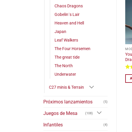
Chaos Dragons
Gobelin´s Lair
Heaven and Hell
Japan
Leaf Walkers
The Four Horsemen
MOD
Yo
The great tide
Dr
The North
Underwater
c
C27 minis & Terrain
Próximos lanzamientos
(5)
Juegos de Mesa
(108)
Infantiles
(4)