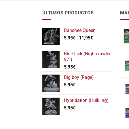
ÚLTIMOS PRODUCTOS
MÁ
Banshee Queen
Rango
5,95
€
-
11,95
€
de
precios:
Blue flick (Nightcrawler
desde
97´)
5,95€
5,95
€
hasta
11,95€
Big boy (Rage)
5,95
€
Hybridation (Hulkling)
5,95
€