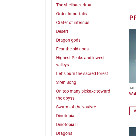
The shellback ritual
Order Inmortalis
P
Crater of infernus
Desert
Dragon gods
Fear the old gods
Highest Peaks and lowest
valleys
Let´s burn the sacred forest
Siren Song
JAP
On too many pickaxe toward
Wuk
the abyss
Swarm of the vouivre
Dinotopia
Dinotopia II
Dragons