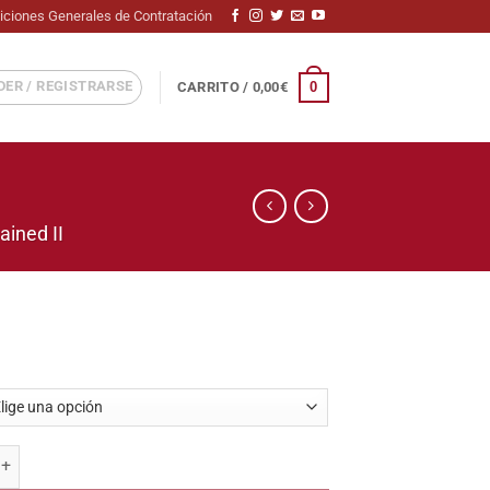
iciones Generales de Contratación
ER / REGISTRARSE
0
CARRITO /
0,00
€
ained II
ntidad