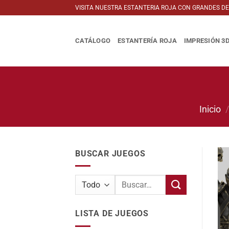
Saltar
VISITA NUESTRA ESTANTERIA ROJA CON GRANDES D
al
contenido
CATÁLOGO
ESTANTERÍA ROJA
IMPRESIÓN 3
Inicio
BUSCAR JUEGOS
Buscar
por:
LISTA DE JUEGOS