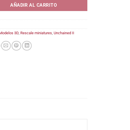
AÑADIR AL CARRITO
Modelos 3D
,
Rescale miniatures
,
Unchained II