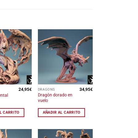
Añadir
Añadir
a la
a la
lista
lista
de
de
deseos
deseos
24,95
€
34,95
€
DRAGONS
Dragón dorado en
ntal
vuelo
L CARRITO
AÑADIR AL CARRITO