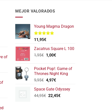
MEJOR VALORADOS
Young Magma Dragon
Valorado
11,95
€
l
con
5.00
de 5
recio
Zacatrus Square L 100
ctual
El
El
1,95
€
1,00
€
ve of
s:
precio
precio
17,40€.
original
actual
l
Pocket Pop!: Game of
era:
es:
recio
Thrones Night King
1,95€.
1,00€.
ctual
El
El
9,95
€
4,97
€
of
s:
precio
precio
22,20€.
Space Gate Odyssey
original
actual
l
El
El
44,95
€
era:
22,45
es:
€
recio
precio
precio
9,95€.
4,97€.
ctual
original
actual
ed
s:
era:
es: