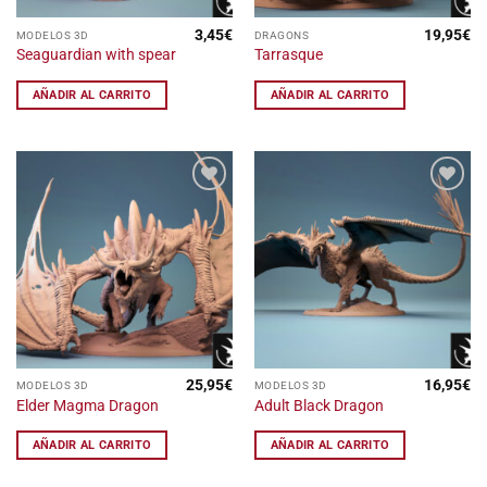
3,45
€
19,95
€
MODELOS 3D
DRAGONS
Seaguardian with spear
Tarrasque
AÑADIR AL CARRITO
AÑADIR AL CARRITO
Añadir
Añadir
a la
a la
lista
lista
de
de
deseos
deseos
25,95
€
16,95
€
MODELOS 3D
MODELOS 3D
Elder Magma Dragon
Adult Black Dragon
AÑADIR AL CARRITO
AÑADIR AL CARRITO