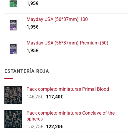
1,95
€
Mayday USA (56*87mm) 100
1,95
€
Mayday USA (56*87mm) Premium (50)
1,95
€
ESTANTERÍA ROJA
Pack completo miniaturas Primal Blood
El
El
146,75
€
117,40
€
precio
precio
original
actual
Pack completo miniaturas Conclave of the
era:
es:
spheres
146,75€.
117,40€.
El
El
152,75
€
122,20
€