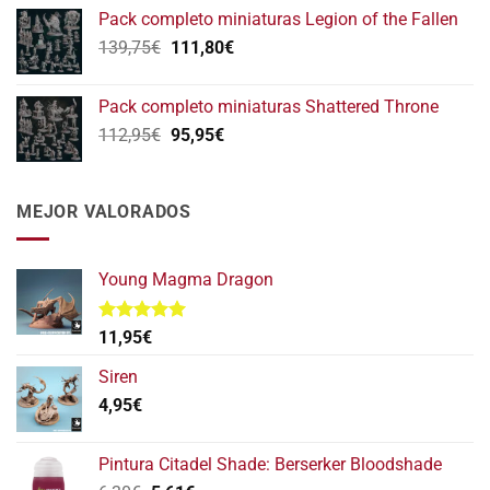
precio
precio
Pack completo miniaturas Legion of the Fallen
original
actual
El
El
139,75
€
era:
111,80
€
es:
precio
precio
152,75€.
122,20€.
original
actual
Pack completo miniaturas Shattered Throne
era:
es:
El
El
112,95
€
95,95
€
139,75€.
111,80€.
precio
precio
original
actual
era:
es:
MEJOR VALORADOS
112,95€.
95,95€.
Young Magma Dragon
Valorado
11,95
€
con
5.00
de 5
Siren
4,95
€
Pintura Citadel Shade: Berserker Bloodshade