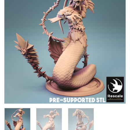
Añadir
a la
lista de
deseos