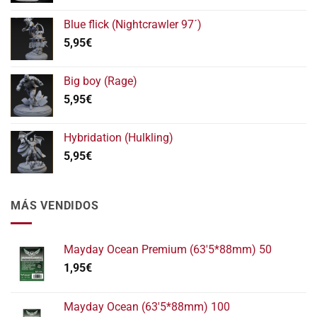
precios:
Blue flick (Nightcrawler 97´)
desde
5,95
€
5,95€
hasta
11,95€
Big boy (Rage)
5,95
€
Hybridation (Hulkling)
5,95
€
MÁS VENDIDOS
Mayday Ocean Premium (63'5*88mm) 50
1,95
€
Mayday Ocean (63'5*88mm) 100