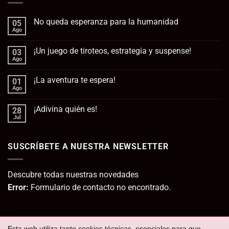
No queda esperanza para la humanidad
05
Ago
No
hay
comentarios
¡Un juego de tiroteos, estrategia y suspense!
03
en
No
Ago
No
queda
hay
esperanza
comentarios
para
¡La aventura te espera!
01
en
la
¡Un
Ago
No
humanidad
juego
hay
de
comentarios
tiroteos,
¡Adivina quién es!
28
en
estrategia
¡La
Jul
No
y
aventura
hay
suspense!
te
comentarios
espera!
en
SUSCRÍBETE A NUESTRA NEWSLETTER
¡Adivina
quién
es!
Descubre todas nuestras novedades
Error:
Formulario de contacto no encontrado.
Esta web utiliza tanto cookies técnicas, esenciales para que