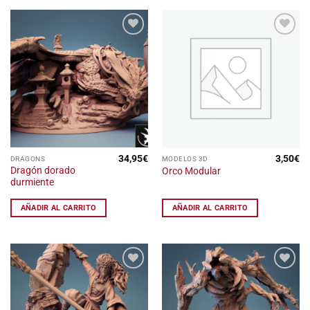
Añadir
Añadir
a la
a la
lista
lista
de
de
deseos
deseos
34,95
€
3,50
€
DRAGONS
MODELOS 3D
Dragón dorado
Orco Modular
durmiente
AÑADIR AL CARRITO
AÑADIR AL CARRITO
Añadir
Añadir
a la
a la
lista
lista
de
de