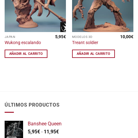
deseos
deseos
5,95
€
10,00
€
JAPAN
MODELOS 3D
Wukong escalando
Treant soldier
AÑADIR AL CARRITO
AÑADIR AL CARRITO
ÚLTIMOS PRODUCTOS
Banshee Queen
Rango
5,95
€
-
11,95
€
de