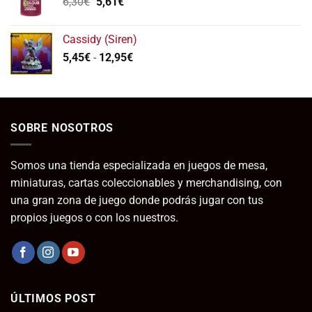
El
El
6,30
€
5,61
€
precio
precio
original
actual
Cassidy (Siren)
era:
es:
Rango
5,45
€
-
12,95
€
6,30€.
5,61€.
de
precios:
desde
5,45€
SOBRE NOSOTROS
hasta
12,95€
Somos una tienda especializada en juegos de mesa,
miniaturas, cartas coleccionables y merchandising, con
una gran zona de juego donde podrás jugar con tus
propios juegos o con los nuestros.
ÚLTIMOS POST