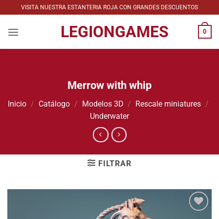
Saltar
VISITA NUESTRA ESTANTERIA ROJA CON GRANDES DESCUENTOS
al
LEGIONGAMES
contenido
0
Merrow with whip
Inicio
/
Catálogo
/
Modelos 3D
/
Rescale miniatures
/
Underwater
FILTRAR