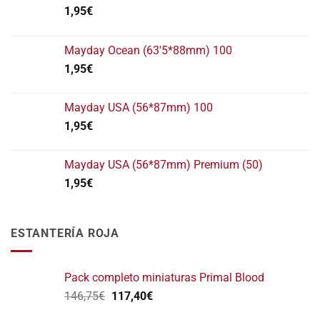
1,95
€
Mayday Ocean (63'5*88mm) 100
1,95
€
Mayday USA (56*87mm) 100
1,95
€
Mayday USA (56*87mm) Premium (50)
1,95
€
ESTANTERÍA ROJA
Pack completo miniaturas Primal Blood
El
El
146,75
€
117,40
€
precio
precio