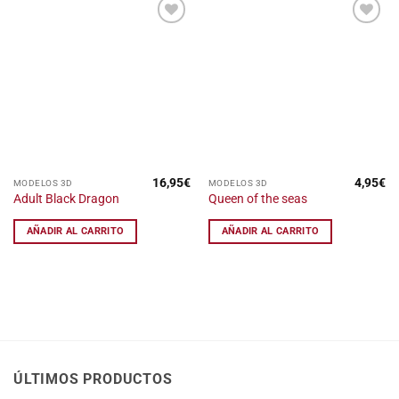
Añadir
Añadir
a la
a la
lista
lista
de
de
deseos
deseos
16,95
€
4,95
€
MODELOS 3D
MODELOS 3D
Adult Black Dragon
Queen of the seas
AÑADIR AL CARRITO
AÑADIR AL CARRITO
ÚLTIMOS PRODUCTOS