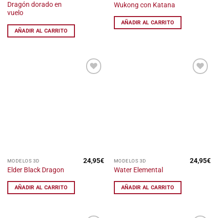
Dragón dorado en
Wukong con Katana
vuelo
AÑADIR AL CARRITO
AÑADIR AL CARRITO
Añadir
Añadir
a la
a la
lista
lista
de
de
deseos
deseos
24,95
€
24,95
€
MODELOS 3D
MODELOS 3D
Elder Black Dragon
Water Elemental
AÑADIR AL CARRITO
AÑADIR AL CARRITO