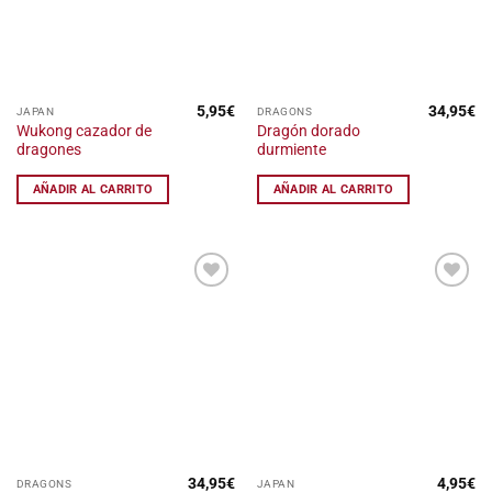
5,95
€
34,95
€
JAPAN
DRAGONS
Wukong cazador de
Dragón dorado
dragones
durmiente
AÑADIR AL CARRITO
AÑADIR AL CARRITO
Añadir
Añadir
a la
a la
lista
lista
de
de
deseos
deseos
34,95
€
4,95
€
DRAGONS
JAPAN