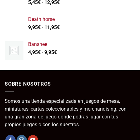
Rango
5,45
€
-
12,95
€
de
precios:
Death horse
desde
Rango
9,95
€
-
11,95
€
5,45€
de
hasta
precios:
12,95€
Banshee
desde
Rango
4,95
€
-
9,95
€
9,95€
de
hasta
precios:
11,95€
desde
4,95€
SOBRE NOSOTROS
hasta
9,95€
Somos una tienda especializada en juegos de mesa,
miniaturas, cartas coleccionables y merchandising, con
una gran zona de juego donde podrás jugar con tus
propios juegos o con los nuestros.