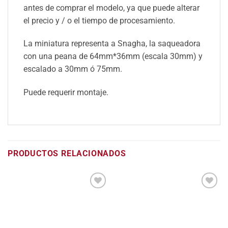
antes de comprar el modelo, ya que puede alterar
el precio y / o el tiempo de procesamiento.
La miniatura representa a Snagha, la saqueadora
con una peana de 64mm*36mm (escala 30mm) y
escalado a 30mm ó 75mm.
Puede requerir montaje.
PRODUCTOS RELACIONADOS
Añadir
Añadir
a la
a la
lista
lista
de
de
deseos
deseos