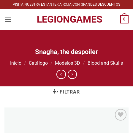
Saltar
VISITA NUESTRA ESTANTERIA ROJA CON GRANDES DESCUENTOS
al
LEGIONGAMES
contenido
0
Snagha, the despoiler
Inicio
/
Catálogo
/
Modelos 3D
/
Blood and Skulls
FILTRAR
Añadir
a la