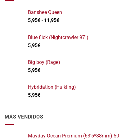
Banshee Queen
Rango
5,95
€
-
11,95
€
de
precios:
Blue flick (Nightcrawler 97´)
desde
5,95
€
5,95€
hasta
11,95€
Big boy (Rage)
5,95
€
Hybridation (Hulkling)
5,95
€
MÁS VENDIDOS
Mayday Ocean Premium (63'5*88mm) 50