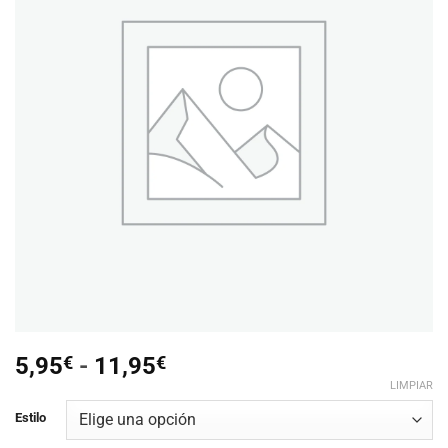
lista de
deseos
Rango
5,95
€
-
11,95
€
de
LIMPIAR
precios:
Estilo
desde