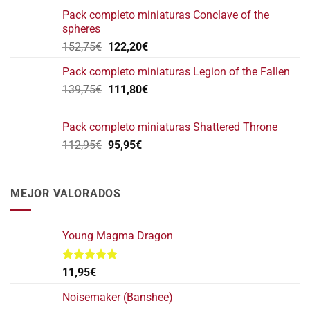
original
actual
Pack completo miniaturas Conclave of the
era:
es:
spheres
146,75€.
117,40€.
El
El
152,75
€
122,20
€
precio
precio
Pack completo miniaturas Legion of the Fallen
original
actual
El
El
139,75
€
era:
111,80
€
es:
precio
precio
152,75€.
122,20€.
original
actual
Pack completo miniaturas Shattered Throne
era:
es:
El
El
112,95
€
95,95
€
139,75€.
111,80€.
precio
precio
original
actual
era:
es:
MEJOR VALORADOS
112,95€.
95,95€.
Young Magma Dragon
Valorado
11,95
€
con
5.00
de 5
Noisemaker (Banshee)