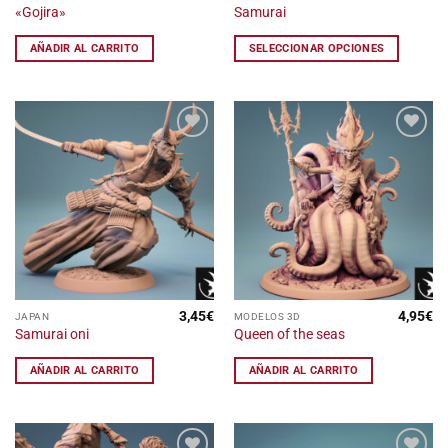
«Gojira»
Samurai
producto
tiene
AÑADIR AL CARRITO
SELECCIONAR OPCIONES
múltiples
variantes.
Las
opciones
se
Añadir
Añadir
pueden
a la
a la
lista
lista
elegir
de
de
en
deseos
deseos
la
página
de
producto
3,45
€
4,95
€
JAPAN
MODELOS 3D
Samurai oni
Queen of the seas
AÑADIR AL CARRITO
AÑADIR AL CARRITO