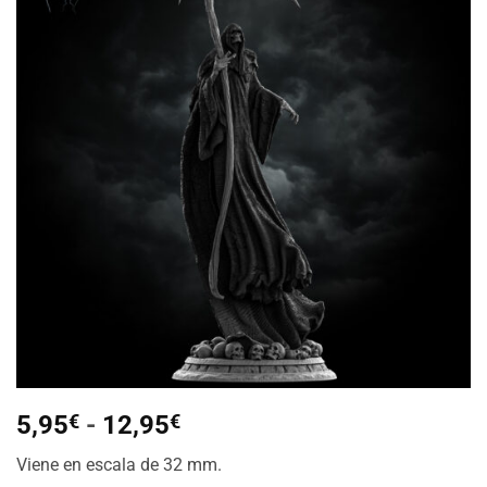
Añadir
a la
lista de
deseos
Rango
5,95
€
-
12,95
€
de
Viene en escala de 32 mm.
precios: