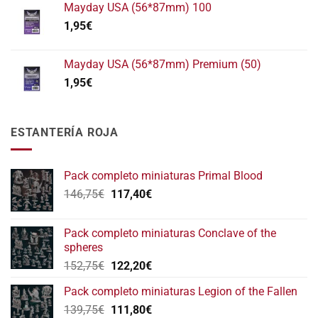
Mayday USA (56*87mm) 100
1,95
€
Mayday USA (56*87mm) Premium (50)
1,95
€
ESTANTERÍA ROJA
Pack completo miniaturas Primal Blood
El
El
146,75
€
117,40
€
precio
precio
original
actual
Pack completo miniaturas Conclave of the
era:
es:
spheres
146,75€.
117,40€.
El
El
152,75
€
122,20
€
precio
precio
Pack completo miniaturas Legion of the Fallen
original
actual
El
El
139,75
€
era:
111,80
€
es: