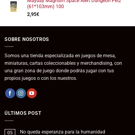
Mayday Magnum Space Alert Dungeon Petz
desde
(61*103mm) 100
7,45€
2,95
€
hasta
8,10€
SOBRE NOSOTROS
Somos una tienda especializada en juegos de mesa,
miniaturas, cartas coleccionables y merchandising, con
una gran zona de juego donde podrás jugar con tus
propios juegos o con los nuestros.
ÚLTIMOS POST
No queda esperanza para la humanidad
05