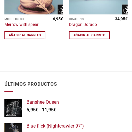
de
producto
6,95
€
34,95
€
MODELOS 3D
DRAGONS
Merrow with spear
Dragón Dorado
AÑADIR AL CARRITO
AÑADIR AL CARRITO
ÚLTIMOS PRODUCTOS
Banshee Queen
Rango
5,95
€
-
11,95
€
de
precios:
Blue flick (Nightcrawler 97´)
desde