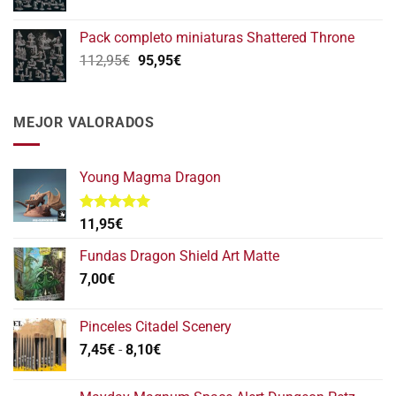
precio
precio
152,75€.
122,20€.
original
actual
Pack completo miniaturas Shattered Throne
era:
es:
El
El
112,95
€
95,95
€
139,75€.
111,80€.
precio
precio
original
actual
era:
es:
MEJOR VALORADOS
112,95€.
95,95€.
Young Magma Dragon
Valorado
11,95
€
con
5.00
de 5
Fundas Dragon Shield Art Matte
7,00
€
Pinceles Citadel Scenery
Rango
7,45
€
-
8,10
€
de
precios: