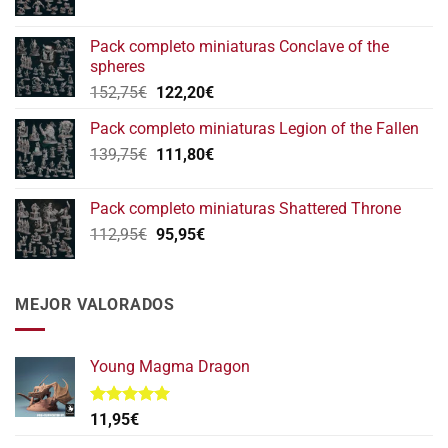
precio
precio
original
actual
Pack completo miniaturas Conclave of the
era:
es:
spheres
146,75€.
117,40€.
El
El
152,75
€
122,20
€
precio
precio
Pack completo miniaturas Legion of the Fallen
original
actual
El
El
139,75
€
era:
111,80
€
es:
precio
precio
152,75€.
122,20€.
original
actual
Pack completo miniaturas Shattered Throne
era:
es:
El
El
112,95
€
95,95
€
139,75€.
111,80€.
precio
precio
original
actual
era:
es:
MEJOR VALORADOS
112,95€.
95,95€.
Young Magma Dragon
Valorado
11,95
€
con
5.00