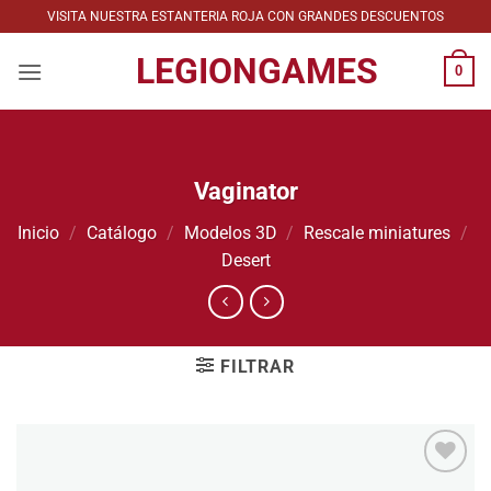
Saltar
VISITA NUESTRA ESTANTERIA ROJA CON GRANDES DESCUENTOS
al
LEGIONGAMES
contenido
0
Vaginator
Inicio
/
Catálogo
/
Modelos 3D
/
Rescale miniatures
/
Desert
FILTRAR