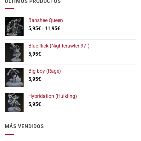
ÚLTIMOS PRODUCTOS
Banshee Queen
Rango
5,95
€
-
11,95
€
de
precios:
Blue flick (Nightcrawler 97´)
desde
5,95
€
5,95€
hasta
11,95€
Big boy (Rage)
5,95
€
Hybridation (Hulkling)
5,95
€
MÁS VENDIDOS