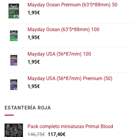
Mayday Ocean Premium (63'5*88mm) 50
1,95
€
Mayday Ocean (63'5*88mm) 100
1,95
€
Mayday USA (56*87mm) 100
1,95
€
Mayday USA (56*87mm) Premium (50)
1,95
€
ESTANTERÍA ROJA
Pack completo miniaturas Primal Blood
El
El
146,75
€
117,40
€