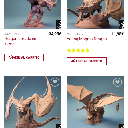
deseos
deseos
34,95
€
11,95
€
DRAGONS
MODELOS 3D
Dragón dorado en
Young Magma Dragon
vuelo
Valorado
AÑADIR AL CARRITO
con
5
de 5
AÑADIR AL CARRITO
Añadir
Añadir
a la
a la
lista
lista
de
de
deseos
deseos