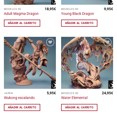
18,95
€
9,95
€
MODELOS 3D
MODELOS 3D
Adult Magma Dragon
Young Black Dragon
AÑADIR AL CARRITO
AÑADIR AL CARRITO
Añadir
Añadir
a la
a la
lista
lista
de
de
deseos
deseos
5,95
€
24,95
€
JAPAN
MODELOS 3D
Wukong escalando
Water Elemental
AÑADIR AL CARRITO
AÑADIR AL CARRITO