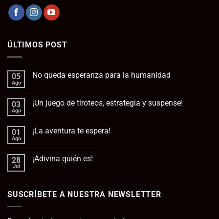
ÚLTIMOS POST
No queda esperanza para la humanidad
05
Ago
No
hay
comentarios
¡Un juego de tiroteos, estrategia y suspense!
03
en
No
Ago
No
queda
hay
esperanza
comentarios
para
¡La aventura te espera!
01
en
la
¡Un
Ago
No
humanidad
juego
hay
de
comentarios
tiroteos,
¡Adivina quién es!
28
en
estrategia
¡La
Jul
No
y
aventura
hay
suspense!
te
comentarios
espera!
en
SUSCRÍBETE A NUESTRA NEWSLETTER
¡Adivina
quién
es!