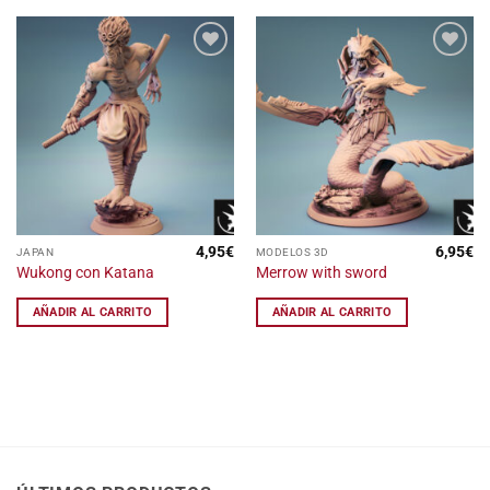
Añadir
Añadir
a la
a la
lista
lista
de
de
deseos
deseos
4,95
€
6,95
€
JAPAN
MODELOS 3D
Wukong con Katana
Merrow with sword
AÑADIR AL CARRITO
AÑADIR AL CARRITO