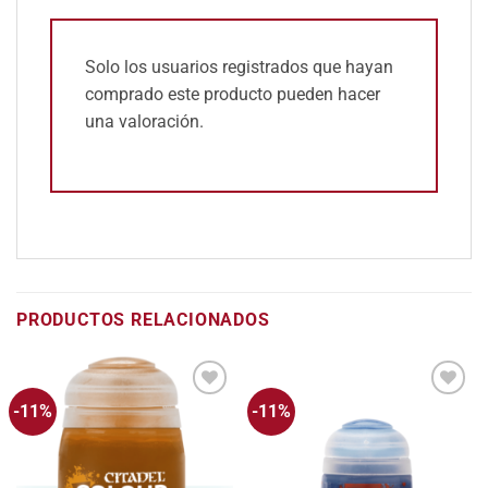
Solo los usuarios registrados que hayan
comprado este producto pueden hacer
una valoración.
PRODUCTOS RELACIONADOS
-11%
-11%
Añadir
Añadir
a la
a la
lista
lista
de
de
deseos
deseos