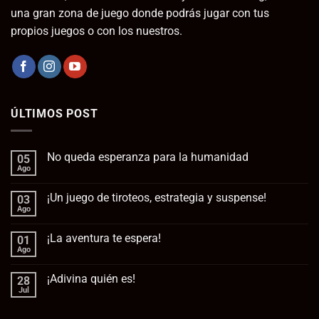
una gran zona de juego donde podrás jugar con tus
propios juegos o con los nuestros.
ÚLTIMOS POST
No queda esperanza para la humanidad
05
Ago
No
hay
comentarios
¡Un juego de tiroteos, estrategia y suspense!
03
en
No
Ago
No
queda
hay
esperanza
comentarios
para
¡La aventura te espera!
01
en
la
¡Un
Ago
No
humanidad
juego
hay
de
comentarios
tiroteos,
¡Adivina quién es!
28
en
estrategia
¡La
Jul
No
y
aventura
hay
suspense!
te
comentarios
espera!