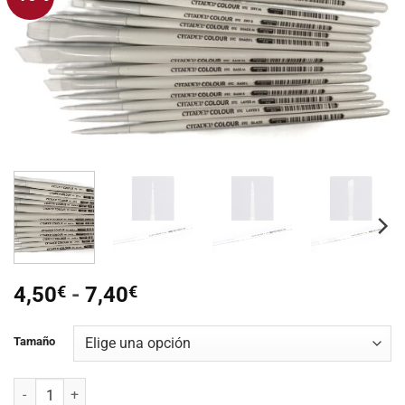
Añadir
a la
lista de
deseos
Rango
4,50
€
-
7,40
€
de
precios:
Tamaño
desde
4,50€
Pinceles Citadel Base STC cantidad
hasta