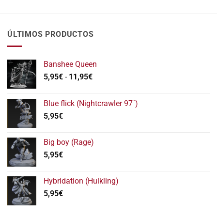
ÚLTIMOS PRODUCTOS
Banshee Queen
Rango
5,95
€
-
11,95
€
de
precios:
Blue flick (Nightcrawler 97´)
desde
5,95
€
5,95€
hasta
11,95€
Big boy (Rage)
5,95
€
Hybridation (Hulkling)
5,95
€