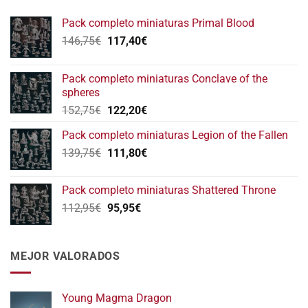
Pack completo miniaturas Primal Blood
El
El
146,75
€
117,40
€
precio
precio
original
actual
Pack completo miniaturas Conclave of the
era:
es:
spheres
146,75€.
117,40€.
El
El
152,75
€
122,20
€
precio
precio
Pack completo miniaturas Legion of the Fallen
original
actual
El
El
139,75
€
era:
111,80
€
es:
precio
precio
152,75€.
122,20€.
original
actual
Pack completo miniaturas Shattered Throne
era:
es:
El
El
112,95
€
95,95
€
139,75€.
111,80€.
precio
precio
original
actual
era:
es:
MEJOR VALORADOS
112,95€.
95,95€.
Young Magma Dragon