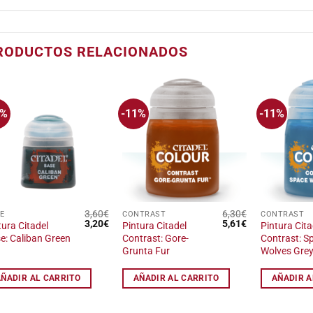
RODUCTOS RELACIONADOS
1%
-11%
-11%
Añadir
Añadir
a la
a la
lista
lista
de
de
deseos
deseos
3,60
€
6,30
€
E
CONTRAST
CONTRAST
El
El
El
El
3,20
€
5,61
€
tura Citadel
Pintura Citadel
Pintura Cita
precio
precio
precio
precio
e: Caliban Green
Contrast: Gore-
Contrast: S
original
actual
original
actual
Grunta Fur
Wolves Gre
era:
es:
era:
es:
3,60€.
3,20€.
6,30€.
5,61€.
AÑADIR AL CARRITO
AÑADIR AL CARRITO
AÑADIR A