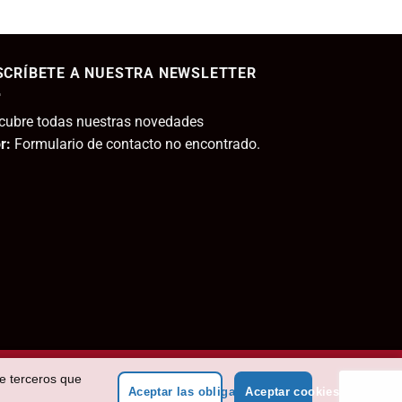
24,95€.
19,96€.
ecio
tual
SCRÍBETE A NUESTRA NEWSLETTER
,95€.
cubre todas nuestras novedades
r:
Formulario de contacto no encontrado.
de terceros que
Aceptar las obligatorias
Aceptar cookies