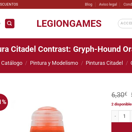
Blog
Aviso legal
Cond
ESCUENTOS
LEGIONGAMES
ACCED
D
ura Citadel Contrast: Gryph-Hound O
Catálogo
/
Pintura y Modelismo
/
Pinturas Citadel
/
6,30
€
1%
2 disponible
Añadir
a la
Pintura Ci
lista de
deseos