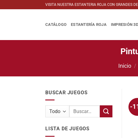
Saltar
VISITA NUESTRA ESTANTERIA ROJA CON GRANDES D
al
contenido
CATÁLOGO
ESTANTERÍA ROJA
IMPRESIÓN 3
Pint
Inicio
/
BUSCAR JUEGOS
-1
Buscar
por:
LISTA DE JUEGOS