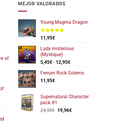
MEJOR VALORADOS
Young Magma Dragon
Valorado
11,95
€
l
con
5.00
de 5
recio
Lady misterious
ctual
(Mystique)
ve of
s:
Rango
5,45
€
-
12,95
€
17,40€.
de
l
Ferrum Rock Golems
precios:
recio
11,95
€
desde
ctual
5,45€
of
s:
hasta
22,20€.
Supernatural Character
12,95€
l
pack #1
recio
El
El
24,95
€
19,96
€
ctual
precio
precio
ed
s:
original
actual
11,80€.
era:
es: