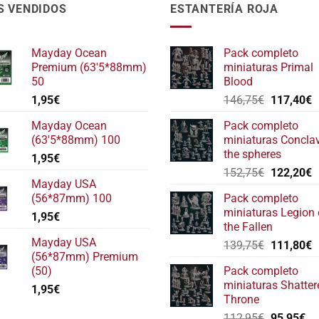
S VENDIDOS
ESTANTERÍA ROJA
Mayday Ocean
Pack completo
Premium (63'5*88mm)
miniaturas Primal
50
Blood
El
E
1,95
€
146,75
€
117,40
€
precio
p
Mayday Ocean
Pack completo
original
a
(63'5*88mm) 100
miniaturas Concla
era:
e
the spheres
1,95
€
146,75€.
1
El
E
152,75
€
122,20
€
Mayday USA
precio
p
(56*87mm) 100
Pack completo
original
a
miniaturas Legion 
1,95
€
era:
e
the Fallen
152,75€.
1
Mayday USA
El
E
139,75
€
111,80
€
(56*87mm) Premium
precio
p
(50)
Pack completo
original
a
miniaturas Shatter
1,95
€
era:
e
Throne
139,75€.
1
El
El
112,95
€
95,95
€