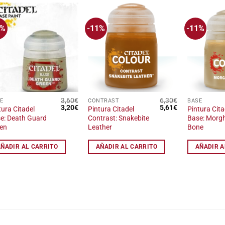
1%
-11%
-11%
Añadir
Añadir
a la
a la
lista
lista
de
de
deseos
deseos
3,60
€
6,30
€
E
CONTRAST
BASE
El
El
El
El
3,20
€
5,61
€
tura Citadel
Pintura Citadel
Pintura Cita
precio
precio
precio
precio
e: Death Guard
Contrast: Snakebite
Base: Morg
original
actual
original
actual
en
Leather
Bone
era:
es:
era:
es:
3,60€.
3,20€.
6,30€.
5,61€.
AÑADIR AL CARRITO
AÑADIR AL CARRITO
AÑADIR A