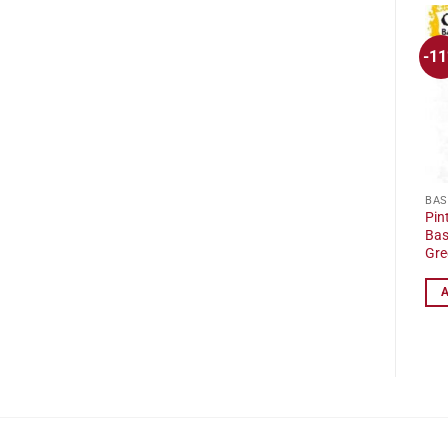
-1
BAS
Pin
Bas
Gre