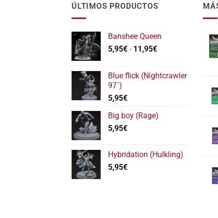
ÚLTIMOS PRODUCTOS
MÁ
Banshee Queen
Rango
5,95
€
-
11,95
€
de
precios:
Blue flick (Nightcrawler
desde
97´)
5,95€
5,95
€
hasta
11,95€
Big boy (Rage)
5,95
€
Hybridation (Hulkling)
5,95
€