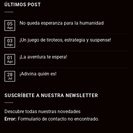
ÚLTIMOS POST
No queda esperanza para la humanidad
05
Ago
No
hay
comentarios
¡Un juego de tiroteos, estrategia y suspense!
03
en
No
Ago
No
queda
hay
esperanza
comentarios
para
¡La aventura te espera!
01
en
la
¡Un
Ago
No
humanidad
juego
hay
de
comentarios
tiroteos,
¡Adivina quién es!
28
en
estrategia
¡La
Jul
No
y
aventura
hay
suspense!
te
comentarios
espera!
en
SUSCRÍBETE A NUESTRA NEWSLETTER
¡Adivina
quién
es!
Descubre todas nuestras novedades
Error:
Formulario de contacto no encontrado.