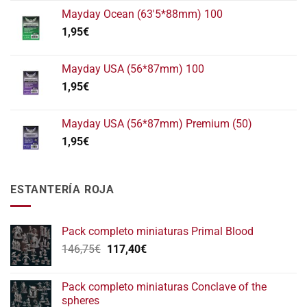
Mayday Ocean (63'5*88mm) 100
1,95
€
Mayday USA (56*87mm) 100
1,95
€
Mayday USA (56*87mm) Premium (50)
1,95
€
ESTANTERÍA ROJA
Pack completo miniaturas Primal Blood
El
El
146,75
€
117,40
€
precio
precio
original
actual
Pack completo miniaturas Conclave of the
era:
es:
spheres
146,75€.
117,40€.