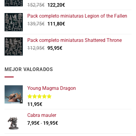
El
El
152,75
€
122,20
€
precio
precio
Pack completo miniaturas Legion of the Fallen
original
actual
El
El
139,75
€
era:
111,80
€
es:
precio
precio
152,75€.
122,20€.
original
actual
Pack completo miniaturas Shattered Throne
era:
es:
El
El
112,95
€
95,95
€
139,75€.
111,80€.
precio
precio
original
actual
era:
es:
MEJOR VALORADOS
112,95€.
95,95€.
Young Magma Dragon
Valorado
11,95
€
con
5.00
de 5
Cabra mauler
Rango
7,95
€
-
19,95
€
de
precios: