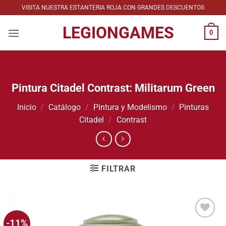
Saltar
VISITA NUESTRA ESTANTERIA ROJA CON GRANDES DESCUENTOS
al
LEGIONGAMES
contenido
0
Pintura Citadel Contrast: Militarum Green
Inicio
/
Catálogo
/
Pintura y Modelismo
/
Pinturas
Citadel
/
Contrast
FILTRAR
-11%