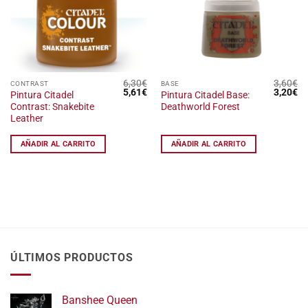
deseos
deseos
6,30
€
3,60
€
CONTRAST
BASE
El
El
El
El
5,61
€
3,20
€
Pintura Citadel
Pintura Citadel Base:
precio
precio
precio
pr
Contrast: Snakebite
Deathworld Forest
original
actual
original
ac
era:
es:
era:
es
Leather
6,30€.
5,61€.
3,60€.
3,
AÑADIR AL CARRITO
AÑADIR AL CARRITO
ÚLTIMOS PRODUCTOS
Banshee Queen