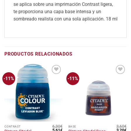
se aplica sobre una imprimación Contrast ligera,
te proporciona una capa base intensa y un
sombreado realista con una sola aplicación.
18 ml
PRODUCTOS RELACIONADOS
-11%
-11%
Añadir
Añadir
a la
a la
lista
lista
de
de
deseos
deseos
6,30
€
3,60
€
CONTRAST
BASE
El
El
El
El
5,61
€
3,20
€