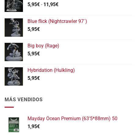
Rango
5,95
€
-
11,95
€
de
precios:
Blue flick (Nightcrawler 97´)
desde
5,95
€
5,95€
hasta
11,95€
Big boy (Rage)
5,95
€
Hybridation (Hulkling)
5,95
€
MÁS VENDIDOS
Mayday Ocean Premium (63'5*88mm) 50
1,95
€