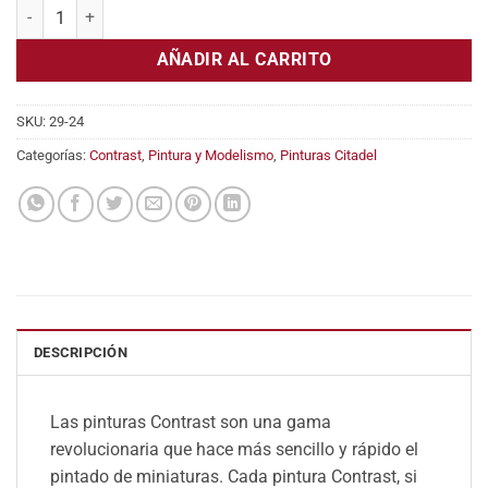
Pintura Citadel Contrast: Militarum Green cantidad
era:
es:
6,30€.
5,61€.
AÑADIR AL CARRITO
SKU:
29-24
Categorías:
Contrast
,
Pintura y Modelismo
,
Pinturas Citadel
DESCRIPCIÓN
Las pinturas Contrast son una gama
revolucionaria que hace más sencillo y rápido el
pintado de miniaturas. Cada pintura Contrast, si