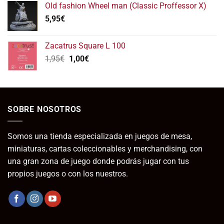
Old fashion Wheel man (Classic Proffessor X)
desde
5,95
€
7,95€
hasta
19,95€
Zacatrus Square L 100
El
El
1,95
€
1,00
€
precio
precio
original
actual
era:
es:
1,95€.
1,00€.
SOBRE NOSOTROS
Somos una tienda especializada en juegos de mesa,
miniaturas, cartas coleccionables y merchandising, con
una gran zona de juego donde podrás jugar con tus
propios juegos o con los nuestros.