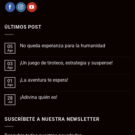
ÚLTIMOS POST
No queda esperanza para la humanidad
05
Ago
No
hay
comentarios
¡Un juego de tiroteos, estrategia y suspense!
03
en
No
Ago
No
queda
hay
esperanza
comentarios
para
¡La aventura te espera!
01
en
la
¡Un
Ago
No
humanidad
juego
hay
de
comentarios
tiroteos,
¡Adivina quién es!
28
en
estrategia
¡La
Jul
No
y
aventura
hay
suspense!
te
comentarios
espera!
en
SUSCRÍBETE A NUESTRA NEWSLETTER
¡Adivina
quién
es!