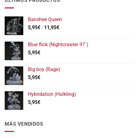
ÚLTIMOS PRODUCTOS
Banshee Queen
Rango
5,95
€
-
11,95
€
de
precios:
Blue flick (Nightcrawler 97´)
desde
5,95
€
5,95€
hasta
11,95€
Big boy (Rage)
5,95
€
Hybridation (Hulkling)
5,95
€
MÁS VENDIDOS