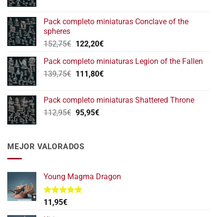
precio
precio
original
actual
Pack completo miniaturas Conclave of the
era:
es:
spheres
146,75€.
117,40€.
El
El
152,75
€
122,20
€
precio
precio
Pack completo miniaturas Legion of the Fallen
original
actual
El
El
139,75
€
era:
111,80
€
es:
precio
precio
152,75€.
122,20€.
original
actual
Pack completo miniaturas Shattered Throne
era:
es:
El
El
112,95
€
95,95
€
139,75€.
111,80€.
precio
precio
original
actual
era:
es:
MEJOR VALORADOS
112,95€.
95,95€.
Young Magma Dragon
Valorado
11,95
€
con
5.00
de 5