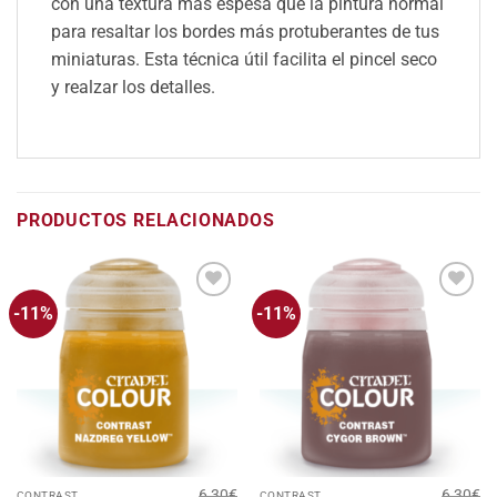
con una textura más espesa que la pintura normal
para resaltar los bordes más protuberantes de tus
miniaturas. Esta técnica útil facilita el pincel seco
y realzar los detalles.
PRODUCTOS RELACIONADOS
-11%
-11%
Añadir
Añadir
a la
a la
lista
lista
de
de
deseos
deseos
6,30
€
6,30
€
CONTRAST
CONTRAST