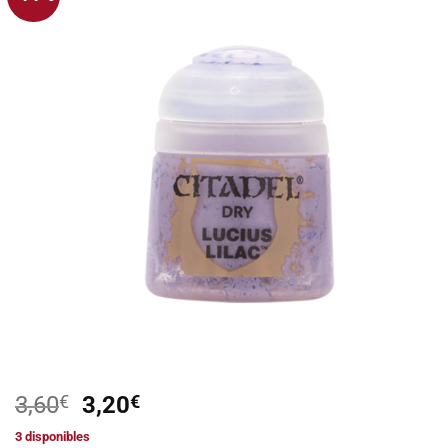
Añadir
a la
lista de
deseos
El
El
3,60
€
3,20
€
precio
precio
3 disponibles