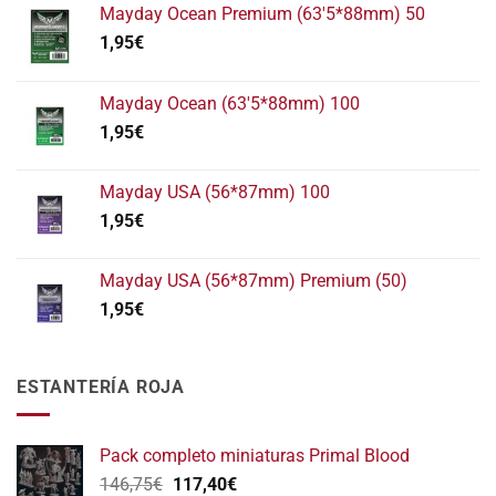
Mayday Ocean Premium (63'5*88mm) 50
1,95
€
Mayday Ocean (63'5*88mm) 100
1,95
€
Mayday USA (56*87mm) 100
1,95
€
Mayday USA (56*87mm) Premium (50)
1,95
€
ESTANTERÍA ROJA
Pack completo miniaturas Primal Blood
El
El
146,75
€
117,40
€