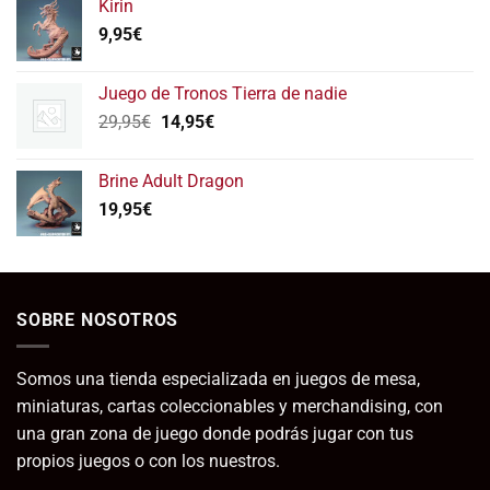
Kirin
9,95
€
Juego de Tronos Tierra de nadie
El
El
29,95
€
14,95
€
precio
precio
original
actual
Brine Adult Dragon
era:
es:
19,95
€
29,95€.
14,95€.
SOBRE NOSOTROS
Somos una tienda especializada en juegos de mesa,
miniaturas, cartas coleccionables y merchandising, con
una gran zona de juego donde podrás jugar con tus
propios juegos o con los nuestros.