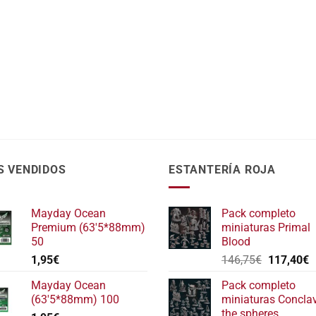
S VENDIDOS
ESTANTERÍA ROJA
Mayday Ocean
Pack completo
Premium (63'5*88mm)
miniaturas Primal
50
Blood
El
E
1,95
€
146,75
€
117,40
€
precio
p
Mayday Ocean
Pack completo
original
a
(63'5*88mm) 100
miniaturas Concla
era:
e
the spheres