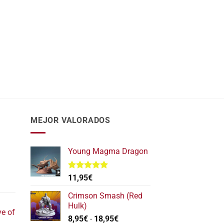
MEJOR VALORADOS
Young Magma Dragon
Valorado
11,95
€
l
con
5.00
de 5
recio
Crimson Smash (Red
ctual
Hulk)
ve of
s:
Rango
8,95
€
-
18,95
€