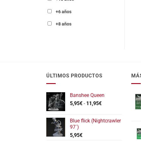
+6 años
+8 años
ÚLTIMOS PRODUCTOS
MÁ
Banshee Queen
Rango
5,95
€
-
11,95
€
de
precios:
Blue flick (Nightcrawler
desde
97´)
5,95€
5,95
€
hasta