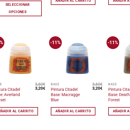
AÑADIR AL CARRITO
AÑADIR A
desde
SELECCIONAR
8,37€
iones
hasta
OPCIONES
11,43€
den
ir
1%
-11%
-11%
Añadir
Añadir
a la
a la
ina
lista
lista
de
de
deseos
deseos
ducto
3,60
€
3,60
€
E
BASE
BASE
El
El
El
El
3,20
€
3,20
€
tura Citadel
Pintura Citadel
Pintura Cita
precio
precio
precio
precio
e: Averland
Base: Macragge
Base: Death
original
actual
original
actual
set
Blue
Forest
era:
es:
era:
es:
3,60€.
3,20€.
3,60€.
3,20€.
AÑADIR AL CARRITO
AÑADIR AL CARRITO
AÑADIR A