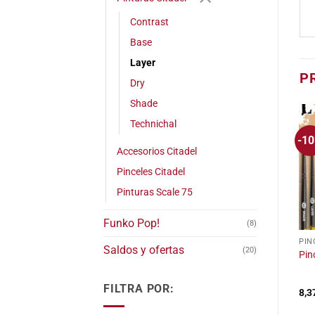
Contrast
Base
Layer
P
Dry
Shade
Technichal
-1
Accesorios Citadel
Pinceles Citadel
Pinturas Scale 75
Funko Pop!
(8)
PIN
Est
Saldos y ofertas
(20)
Pin
pro
tie
FILTRA POR:
múl
8,3
var