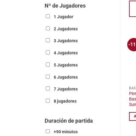
Las
Nº de Jugadores
opc
1 Jugador
se
pue
2 Jugadores
eleg
en
3 Jugadores
-1
la
4 Jugadores
pág
de
5 Jugadores
pro
6 Jugadores
BAS
7 Jugadores
Pin
Bas
8 jugadores
Sun
Duración de partida
+90 minutos