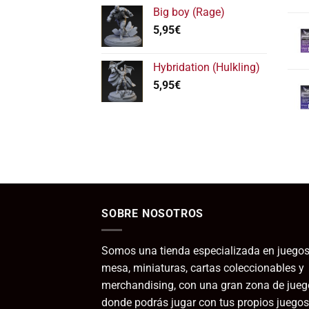
11,95€
Big boy (Rage)
5,95
€
Hybridation (Hulkling)
5,95
€
SOBRE NOSOTROS
Somos una tienda especializada en juegos
mesa, miniaturas, cartas coleccionables y
merchandising, con una gran zona de jueg
donde podrás jugar con tus propios juegos