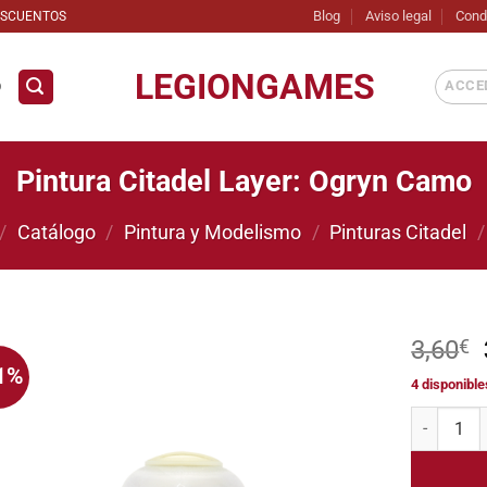
Blog
Aviso legal
Cond
ESCUENTOS
LEGIONGAMES
ACCED
D
Pintura Citadel Layer: Ogryn Camo
/
Catálogo
/
Pintura y Modelismo
/
Pinturas Citadel
/
3,60
€
1%
4 disponible
Añadir
a la
Pintura Ci
lista de
deseos