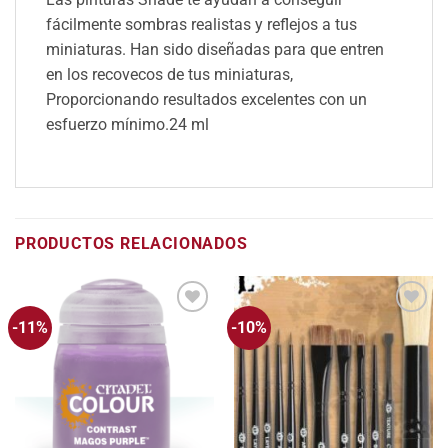
fácilmente sombras realistas y reflejos a tus
miniaturas. Han sido diseñadas para que entren
en los recovecos de tus miniaturas,
Proporcionando resultados excelentes con un
esfuerzo mínimo.
24 ml
PRODUCTOS RELACIONADOS
-11%
-10%
Añadir
Añadir
a la
a la
lista
lista
de
de
deseos
deseos