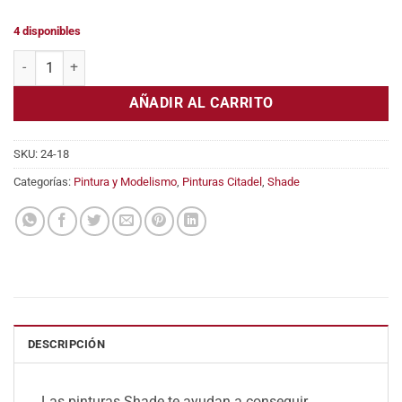
original
actual
era:
es:
4 disponibles
6,30€.
5,61€.
Pintura Citadel Shade: Casandora Yellow cantidad
AÑADIR AL CARRITO
SKU:
24-18
Categorías:
Pintura y Modelismo
,
Pinturas Citadel
,
Shade
DESCRIPCIÓN
Las pinturas Shade te ayudan a conseguir