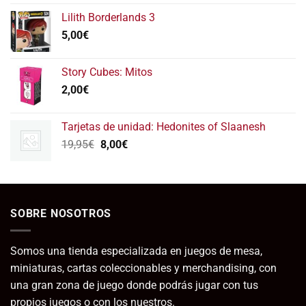
con
5.00
de 5
Lilith Borderlands 3
5,00
€
Story Cubes: Mitos
2,00
€
Tarjetas de unidad: Hedonites of Slaanesh
El
El
19,95
€
8,00
€
precio
precio
original
actual
era:
es:
19,95€.
8,00€.
SOBRE NOSOTROS
Somos una tienda especializada en juegos de mesa,
miniaturas, cartas coleccionables y merchandising, con
una gran zona de juego donde podrás jugar con tus
propios juegos o con los nuestros.