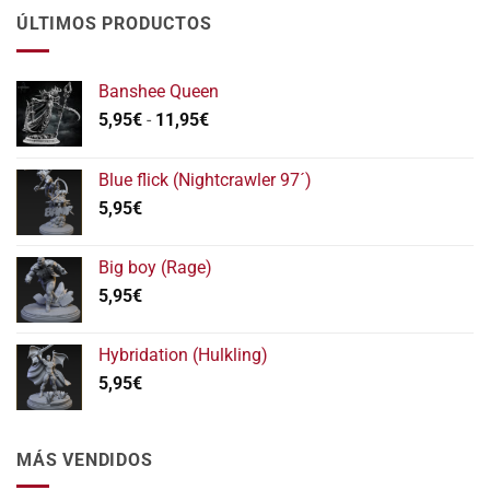
ÚLTIMOS PRODUCTOS
Banshee Queen
Rango
5,95
€
-
11,95
€
de
precios:
Blue flick (Nightcrawler 97´)
desde
5,95
€
5,95€
hasta
11,95€
Big boy (Rage)
5,95
€
Hybridation (Hulkling)
5,95
€
MÁS VENDIDOS