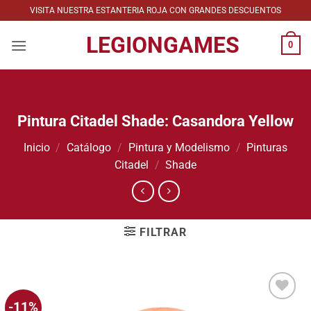
Saltar
VISITA NUESTRA ESTANTERIA ROJA CON GRANDES DESCUENTOS
al
LEGIONGAMES
contenido
0
Pintura Citadel Shade: Casandora Yellow
Inicio
/
Catálogo
/
Pintura y Modelismo
/
Pinturas
Citadel
/
Shade
FILTRAR
-11%