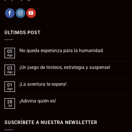
ÚLTIMOS POST
No queda esperanza para la humanidad
05
Ago
No
hay
comentarios
¡Un juego de tiroteos, estrategia y suspense!
03
en
No
Ago
No
queda
hay
esperanza
comentarios
para
¡La aventura te espera!
01
en
la
¡Un
Ago
No
humanidad
juego
hay
de
comentarios
tiroteos,
¡Adivina quién es!
28
en
estrategia
¡La
Jul
No
y
aventura
hay
suspense!
te
comentarios
espera!
en
SUSCRÍBETE A NUESTRA NEWSLETTER
¡Adivina
quién
es!