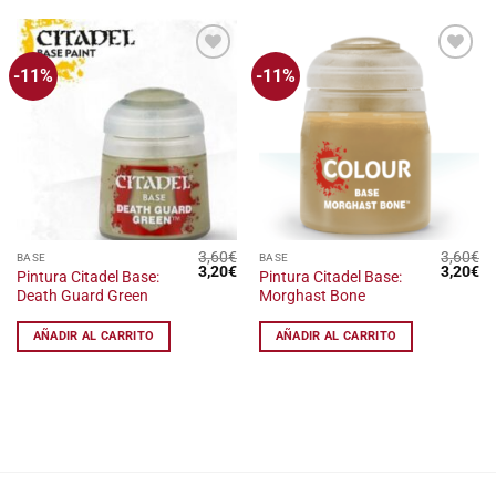
-11%
-11%
Añadir
Añadir
a la
a la
lista
lista
de
de
deseos
deseos
3,60
€
3,60
€
BASE
BASE
El
El
El
El
3,20
€
3,20
€
Pintura Citadel Base:
Pintura Citadel Base:
precio
precio
precio
pr
Death Guard Green
Morghast Bone
original
actual
original
ac
era:
es:
era:
es
3,60€.
3,20€.
3,60€.
3,
AÑADIR AL CARRITO
AÑADIR AL CARRITO