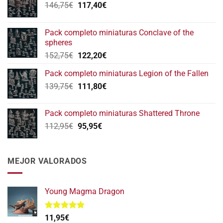
El
El
146,75
€
117,40
€
precio
precio
original
actual
Pack completo miniaturas Conclave of the
era:
es:
spheres
146,75€.
117,40€.
El
El
152,75
€
122,20
€
precio
precio
Pack completo miniaturas Legion of the Fallen
original
actual
El
El
139,75
€
era:
111,80
€
es:
precio
precio
152,75€.
122,20€.
original
actual
Pack completo miniaturas Shattered Throne
era:
es:
El
El
112,95
€
95,95
€
139,75€.
111,80€.
precio
precio
original
actual
era:
es:
MEJOR VALORADOS
112,95€.
95,95€.
Young Magma Dragon
Valorado
11,95
€