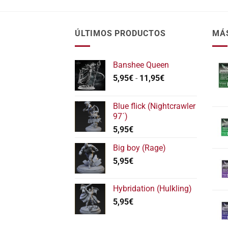
ÚLTIMOS PRODUCTOS
MÁ
Banshee Queen
Rango
5,95
€
-
11,95
€
de
precios:
Blue flick (Nightcrawler
desde
97´)
5,95€
5,95
€
hasta
11,95€
Big boy (Rage)
5,95
€
Hybridation (Hulkling)
5,95
€