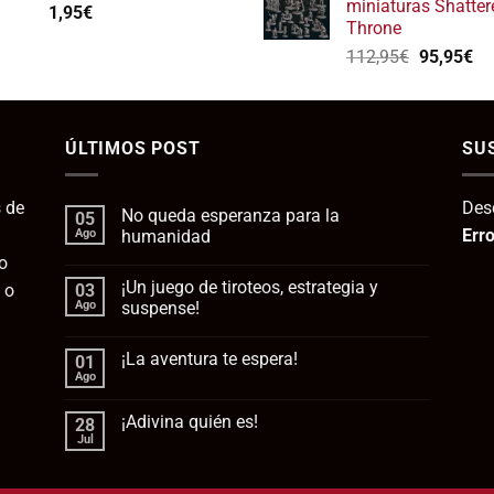
miniaturas Shatter
1,95
€
era:
e
Throne
139,75€.
1
El
El
112,95
€
95,95
€
precio
pr
original
ac
era:
es:
ÚLTIMOS POST
112,95€.
SU
95
 de
Des
No queda esperanza para la
05
Erro
Ago
humanidad
o
No
hay
¡Un juego de tiroteos, estrategia y
 o
03
comentarios
en
Ago
suspense!
No
queda
No
esperanza
hay
¡La aventura te espera!
01
para
comentarios
la
en
Ago
No
humanidad
¡Un
hay
juego
comentarios
de
¡Adivina quién es!
28
en
tiroteos,
¡La
Jul
estrategia
No
aventura
y
hay
te
suspense!
comentarios
espera!
en