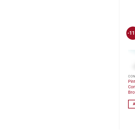
-1
CO
Pin
Con
Br