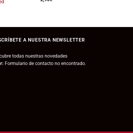
hasta
ed
s:
8,10€
11,80€.
ecio
tual
SCRÍBETE A NUESTRA NEWSLETTER
,95€.
cubre todas nuestras novedades
r:
Formulario de contacto no encontrado.