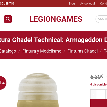
Blog
Aviso legal
Cond
ESCUENTOS
LEGIONGAMES
ACCED
D
tura Citadel Technical: Armageddon 
Catálogo
/
Pintura y Modelismo
/
Pinturas Citadel
/
T
6,30
€
1%
6 disponible
Añadir
a la
Pintura Ci
lista de
deseos