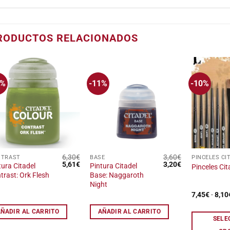
RODUCTOS RELACIONADOS
1%
-11%
-10%
Añadir
Añadir
a la
a la
lista
lista
de
de
deseos
deseos
6,30
€
3,60
€
NTRAST
BASE
PINCELES CI
Este
El
El
El
El
5,61
€
3,20
€
tura Citadel
Pintura Citadel
Pinceles Cit
precio
precio
precio
precio
producto
trast: Ork Flesh
Base: Naggaroth
original
actual
original
actual
tiene
Night
era:
es:
era:
es:
6,30€.
5,61€.
3,60€.
3,20€.
múltiples
7,45
€
-
8,10
variantes.
AÑADIR AL CARRITO
AÑADIR AL CARRITO
Las
SELE