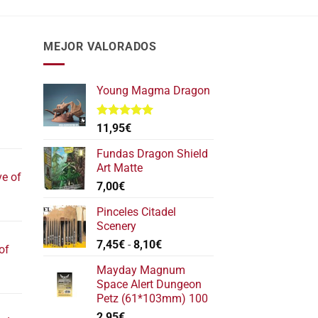
MEJOR VALORADOS
Young Magma Dragon
Valorado
11,95
€
l
con
5.00
de 5
recio
Fundas Dragon Shield
ctual
Art Matte
ve of
s:
7,00
€
17,40€.
l
Pinceles Citadel
recio
Scenery
ctual
Rango
7,45
€
-
8,10
€
of
s:
de
22,20€.
Mayday Magnum
precios:
l
Space Alert Dungeon
desde
recio
Petz (61*103mm) 100
7,45€
ctual
2,95
€