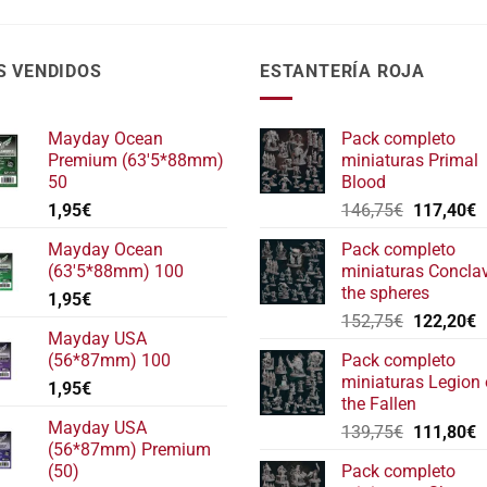
S VENDIDOS
ESTANTERÍA ROJA
Mayday Ocean
Pack completo
Premium (63'5*88mm)
miniaturas Primal
50
Blood
El
E
1,95
€
146,75
€
117,40
€
precio
p
Mayday Ocean
Pack completo
original
a
(63'5*88mm) 100
miniaturas Concla
era:
e
the spheres
1,95
€
146,75€.
1
El
E
152,75
€
122,20
€
Mayday USA
precio
p
(56*87mm) 100
Pack completo
original
a
miniaturas Legion 
1,95
€
era:
e
the Fallen
152,75€.
1
Mayday USA
El
E
139,75
€
111,80
€
(56*87mm) Premium
precio
p
(50)
Pack completo
original
a