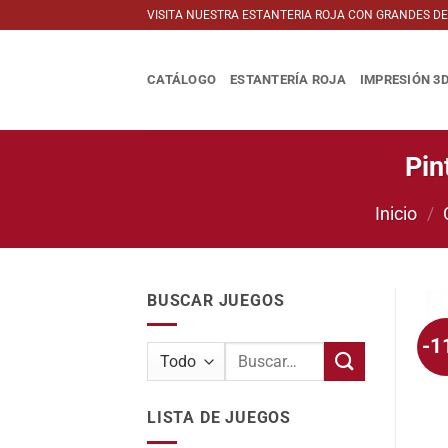
Saltar
VISITA NUESTRA ESTANTERIA ROJA CON GRANDES D
al
contenido
CATÁLOGO
ESTANTERÍA ROJA
IMPRESIÓN 3
Pin
Inicio
/
BUSCAR JUEGOS
-1
Buscar
por:
LISTA DE JUEGOS