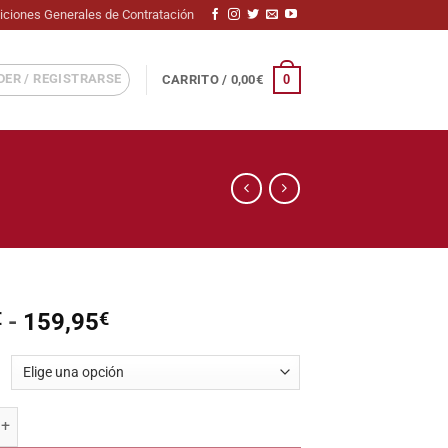
iciones Generales de Contratación
ER / REGISTRARSE
0
CARRITO /
0,00
€
Rango
€
-
159,95
€
de
precios:
desde
55,90€
he Fallen cantidad
hasta