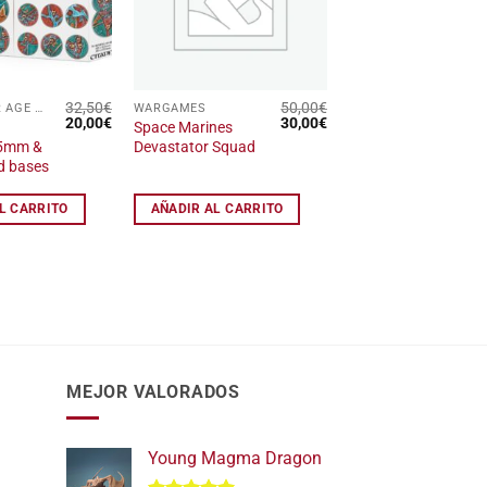
de
de
deseos
deseos
32,50
€
50,00
€
WARHAMMER AGE OF SIGMAR
WARGAMES
El
El
El
El
20,00
€
30,00
€
Space Marines
precio
precio
precio
precio
25mm &
Devastator Squad
original
actual
original
actual
d bases
era:
es:
era:
es:
32,50€.
20,00€.
50,00€.
30,00€.
L CARRITO
AÑADIR AL CARRITO
MEJOR VALORADOS
Young Magma Dragon