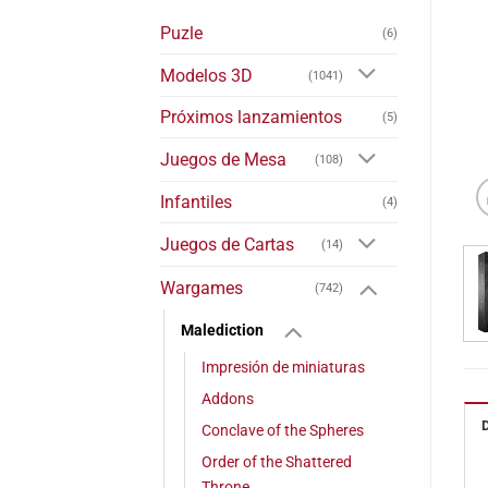
Puzle
(6)
Modelos 3D
(1041)
Próximos lanzamientos
(5)
Juegos de Mesa
(108)
Infantiles
(4)
Juegos de Cartas
(14)
Wargames
(742)
Malediction
Impresión de miniaturas
Addons
Conclave of the Spheres
Order of the Shattered
Throne