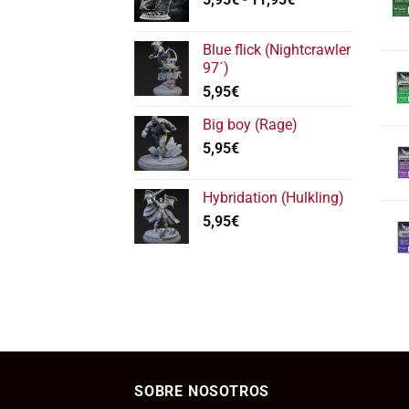
de
precios:
Blue flick (Nightcrawler
desde
97´)
5,95€
5,95
€
hasta
11,95€
Big boy (Rage)
5,95
€
Hybridation (Hulkling)
5,95
€
SOBRE NOSOTROS