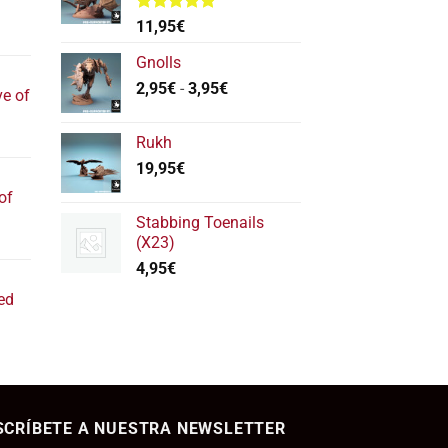
Valorado
11,95
€
l
con
5.00
de 5
recio
Gnolls
ctual
Rango
2,95
€
-
3,95
€
ve of
s:
de
17,40€.
precios:
l
Rukh
desde
recio
19,95
€
2,95€
ctual
hasta
of
s:
3,95€
Stabbing Toenails
22,20€.
l
(X23)
recio
4,95
€
ctual
ed
s:
11,80€.
ecio
tual
SCRÍBETE A NUESTRA NEWSLETTER
,95€.