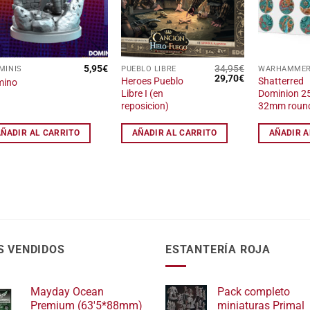
de
de
deseos
deseos
5,95
€
34,95
€
MINIS
PUEBLO LIBRE
El
El
29,70
€
Heroes Pueblo
Shatterred
mino
precio
precio
Libre I (en
Dominion 
original
actual
reposicion)
32mm roun
era:
es:
34,95€.
29,70€.
AÑADIR AL CARRITO
AÑADIR AL CARRITO
AÑADIR A
S VENDIDOS
ESTANTERÍA ROJA
Mayday Ocean
Pack completo
Premium (63'5*88mm)
miniaturas Primal