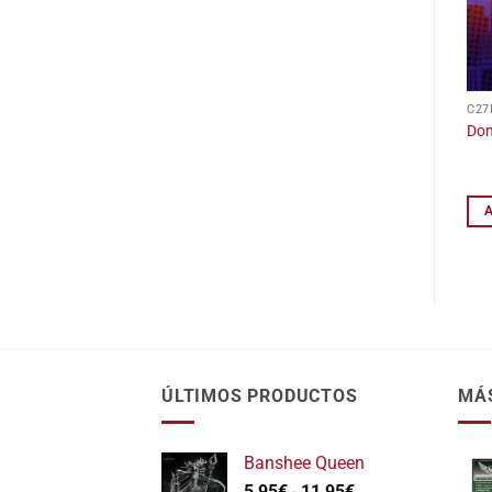
C27
Do
ÚLTIMOS PRODUCTOS
MÁ
Banshee Queen
Rango
5,95
€
-
11,95
€