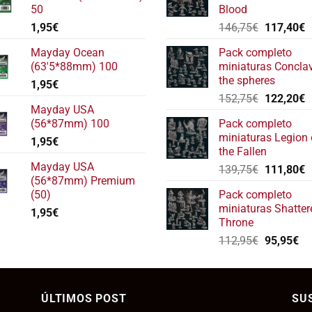
50
Blood
El
E
1,95
€
146,75
€
117,40
€
precio
p
Mayday Ocean
Pack completo
original
a
(63'5*88mm) 100
miniaturas Concla
era:
e
the spheres
1,95
€
146,75€.
1
El
E
152,75
€
122,20
€
Mayday USA
precio
p
(56*87mm) 100
Pack completo
original
a
miniaturas Legion 
1,95
€
era:
e
the Fallen
152,75€.
1
Mayday USA
El
E
139,75
€
111,80
€
(56*87mm) Premium
precio
p
(50)
Pack completo
original
a
miniaturas Shatter
1,95
€
era:
e
Throne
139,75€.
1
El
El
112,95
€
95,95
€
precio
pr
original
ac
era:
es:
ÚLTIMOS POST
112,95€.
SU
95