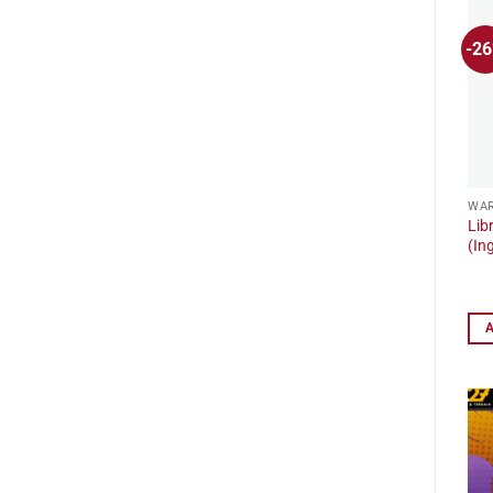
-2
WA
Lib
(In