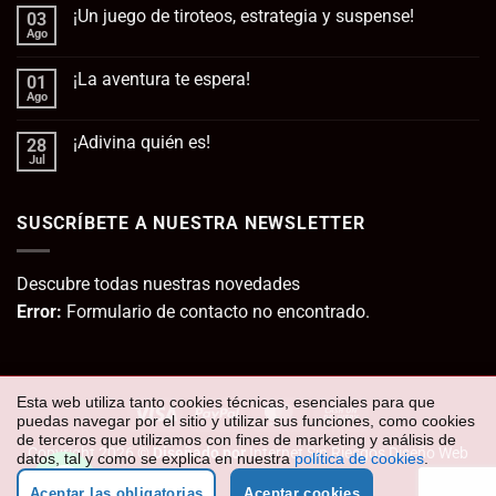
comentarios
¡Un juego de tiroteos, estrategia y suspense!
03
en
No
Ago
No
queda
hay
esperanza
comentarios
para
¡La aventura te espera!
01
en
la
¡Un
Ago
No
humanidad
juego
hay
de
comentarios
tiroteos,
¡Adivina quién es!
28
en
estrategia
¡La
Jul
No
y
aventura
hay
suspense!
te
comentarios
espera!
en
SUSCRÍBETE A NUESTRA NEWSLETTER
¡Adivina
quién
es!
Descubre todas nuestras novedades
Error:
Formulario de contacto no encontrado.
Esta web utiliza tanto cookies técnicas, esenciales para que
Visa
PayPal
MasterCard
Cash
puedas navegar por el sitio y utilizar sus funciones, como cookies
On
de terceros que utilizamos con fines de marketing y análisis de
Copyright 2026 ©
Diseñado por
Internet Sin Riesgos Diseño Web
datos, tal y como se explica en nuestra
política de cookies
.
Delivery
Aceptar las obligatorias
Aceptar cookies