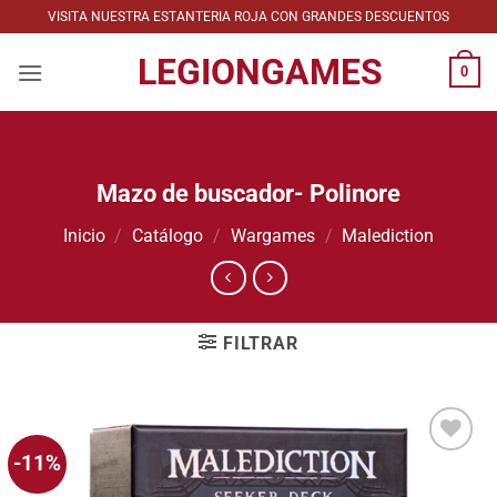
Saltar
VISITA NUESTRA ESTANTERIA ROJA CON GRANDES DESCUENTOS
al
LEGIONGAMES
contenido
0
Mazo de buscador- Polinore
Inicio
/
Catálogo
/
Wargames
/
Malediction
FILTRAR
-11%
Añadir
a la