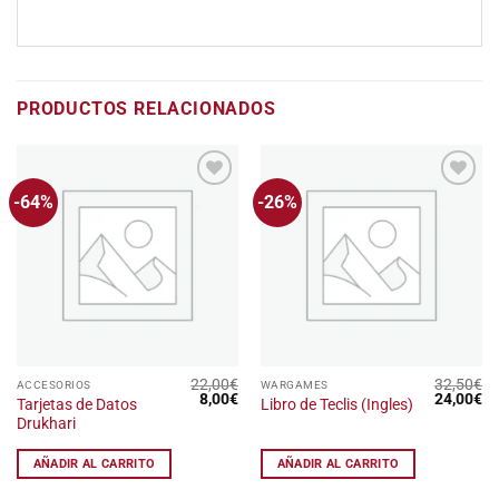
PRODUCTOS RELACIONADOS
-64%
-26%
Añadir
Añadir
a la
a la
lista
lista
de
de
deseos
deseos
22,00
€
32,50
€
ACCESORIOS
WARGAMES
El
El
El
El
8,00
€
24,00
€
Tarjetas de Datos
Libro de Teclis (Ingles)
precio
precio
precio
pr
Drukhari
original
actual
original
ac
era:
es:
era:
es
22,00€.
8,00€.
32,50€.
24
AÑADIR AL CARRITO
AÑADIR AL CARRITO