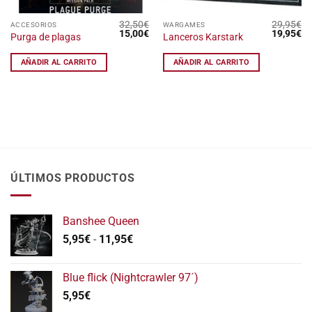
32,50
€
29,95
€
ACCESORIOS
WARGAMES
El
El
El
El
15,00
€
19,95
€
Purga de plagas
Lanceros Karstark
precio
precio
precio
pr
original
actual
original
ac
era:
es:
era:
es
AÑADIR AL CARRITO
AÑADIR AL CARRITO
32,50€.
15,00€.
29,95€.
19
ÚLTIMOS PRODUCTOS
Banshee Queen
Rango
5,95
€
-
11,95
€
de
precios:
Blue flick (Nightcrawler 97´)
desde
5,95
€
5,95€
hasta