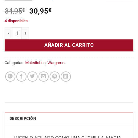
El
El
34,95
€
30,95
€
precio
precio
4 disponibles
original
actual
Mazo de buscador- Polinore cantidad
era:
es:
34,95€.
30,95€.
AÑADIR AL CARRITO
Categorías:
Malediction
,
Wargames
DESCRIPCIÓN