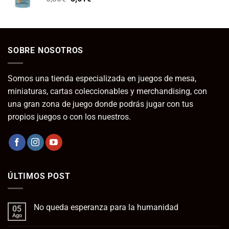
5,45€
precio
precio
hasta
original
actual
13,45€
era:
es:
6,30€.
5,61€.
SOBRE NOSOTROS
Somos una tienda especializada en juegos de mesa,
miniaturas, cartas coleccionables y merchandising, con
una gran zona de juego donde podrás jugar con tus
propios juegos o con los nuestros.
ÚLTIMOS POST
No queda esperanza para la humanidad
05
Ago
No
hay