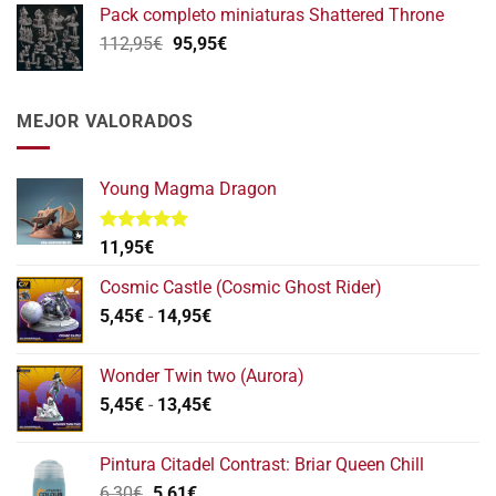
original
actual
Pack completo miniaturas Shattered Throne
era:
es:
El
El
112,95
€
95,95
€
139,75€.
111,80€.
precio
precio
original
actual
era:
es:
MEJOR VALORADOS
112,95€.
95,95€.
Young Magma Dragon
Valorado
11,95
€
con
5.00
de 5
Cosmic Castle (Cosmic Ghost Rider)
Rango
5,45
€
-
14,95
€
de
precios:
Wonder Twin two (Aurora)
desde
Rango
5,45
€
-
13,45
€
5,45€
de
hasta
precios:
14,95€
Pintura Citadel Contrast: Briar Queen Chill
desde
El
El
6,30
€
5,61
€