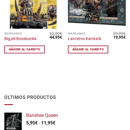
deseos
deseos
62,50
€
29,95
€
WARGAMES
WARGAMES
El
El
El
El
44,95
€
19,95
€
Big,ed Bossbunka
Lanceros Karstark
precio
precio
precio
pr
original
actual
original
ac
era:
es:
era:
es
AÑADIR AL CARRITO
AÑADIR AL CARRITO
62,50€.
44,95€.
29,95€.
19
ÚLTIMOS PRODUCTOS
Banshee Queen
Rango
5,95
€
-
11,95
€
de