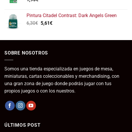
19,95€.
10,00€.
Pintura Citadel Contrast: Dark Angels Green
El
El
6,30
€
5,61
€
precio
precio
original
actual
era:
es:
6,30€.
5,61€.
SOBRE NOSOTROS
Somos una tienda especializada en juegos de mesa,
miniaturas, cartas coleccionables y merchandising, con
una gran zona de juego donde podrás jugar con tus
propios juegos o con los nuestros.
ÚLTIMOS POST