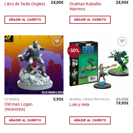
El
El
El
El
24,00
€
24,95
€
Drukhari Kabalite
Libro de Teclis (Ingles)
precio
precio
precio
pr
Warriors
original
actual
original
ac
era:
es:
era:
es
32,50€.
24,00€.
35,00€.
24
AÑADIR AL CARRITO
AÑADIR AL CARRITO
-50%
Añadir
Añadir
a la
a la
lista
lista
de
de
deseos
deseos
5,95
€
39,95
€
C27MINIS
MARVEL CRISIS PROTOCOL
El
El
19,95
€
Old man Logan
Loki y Hela
precio
pr
(Wolverine)
original
ac
era:
es
39,95€.
19
AÑADIR AL CARRITO
AÑADIR AL CARRITO