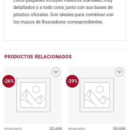
Estos paquetes incluyen nuestros standees, muy
detallados y a todo color, junto con sus bases de
plástico oficiales. Son ideales para combinar con
los mazos de Buscadores correspondientes.
PRODUCTOS RELACIONADOS
-26%
-29%
Añadir
Añadir
a la
a la
lista
lista
de
de
deseos
deseos
32,50
€
35,00
€
WARGAMES
WARGAMES