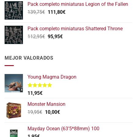
Pack completo miniaturas Legion of the Fallen
original
actual
El
El
139,75
€
era:
111,80
€
es:
precio
precio
152,75€.
122,20€.
original
actual
Pack completo miniaturas Shattered Throne
era:
es:
El
El
112,95
€
95,95
€
139,75€.
111,80€.
precio
precio
original
actual
era:
es:
MEJOR VALORADOS
112,95€.
95,95€.
Young Magma Dragon
Valorado
11,95
€
con
5.00
de 5
Monster Mansion
El
El
19,95
€
10,00
€
precio
precio
original
actual
Mayday Ocean (63'5*88mm) 100
era:
es:
1,95
€