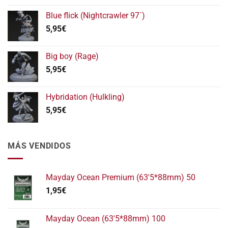
precios:
Blue flick (Nightcrawler 97´)
desde
5,95
€
5,95€
hasta
11,95€
Big boy (Rage)
5,95
€
Hybridation (Hulkling)
5,95
€
MÁS VENDIDOS
Mayday Ocean Premium (63'5*88mm) 50
1,95
€
Mayday Ocean (63'5*88mm) 100