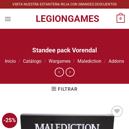
Saltar
VISITA NUESTRA ESTANTERIA ROJA CON GRANDES DESCUENTOS
al
LEGIONGAMES
contenido
0
Standee pack Vorendal
Inicio
/
Catálogo
/
Wargames
/
Malediction
/
Addons
FILTRAR
-25%
Añadir
a la