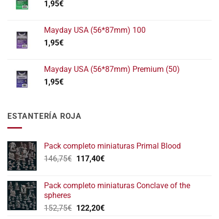
1,95
€
Mayday USA (56*87mm) 100
1,95
€
Mayday USA (56*87mm) Premium (50)
1,95
€
ESTANTERÍA ROJA
Pack completo miniaturas Primal Blood
El
El
146,75
€
117,40
€
precio
precio
original
actual
Pack completo miniaturas Conclave of the
era:
es:
spheres
146,75€.
117,40€.
El
El
152,75
€
122,20
€
precio
precio