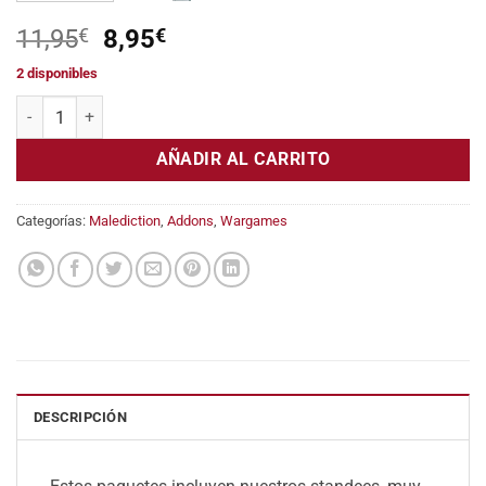
El
El
11,95
€
8,95
€
precio
precio
2 disponibles
original
actual
Standee pack Vorendal cantidad
era:
es:
11,95€.
8,95€.
AÑADIR AL CARRITO
Categorías:
Malediction
,
Addons
,
Wargames
DESCRIPCIÓN