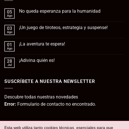
No queda esperanza para la humanidad
05
Ago
No
hay
comentarios
¡Un juego de tiroteos, estrategia y suspense!
03
en
No
Ago
No
queda
hay
esperanza
comentarios
para
¡La aventura te espera!
01
en
la
¡Un
Ago
No
humanidad
juego
hay
de
comentarios
tiroteos,
¡Adivina quién es!
28
en
estrategia
¡La
Jul
No
y
aventura
hay
suspense!
te
comentarios
espera!
en
SUSCRÍBETE A NUESTRA NEWSLETTER
¡Adivina
quién
es!
Descubre todas nuestras novedades
Error:
Formulario de contacto no encontrado.
Esta web utiliza tanto cookies técnicas, esenciales para que