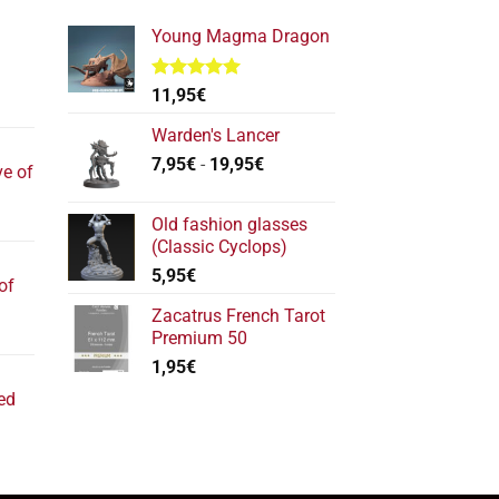
Young Magma Dragon
Valorado
11,95
€
l
con
5.00
de 5
recio
Warden's Lancer
ctual
Rango
7,95
€
-
19,95
€
ve of
s:
de
17,40€.
precios:
l
Old fashion glasses
desde
recio
(Classic Cyclops)
7,95€
ctual
5,95
€
hasta
of
s:
19,95€
22,20€.
Zacatrus French Tarot
l
Premium 50
recio
1,95
€
ctual
ed
s:
11,80€.
ecio
tual