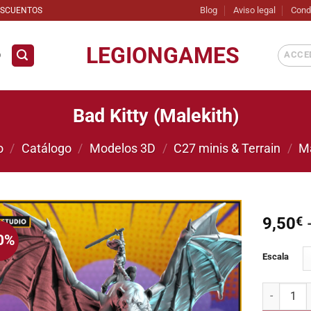
Blog
Aviso legal
Cond
ESCUENTOS
LEGIONGAMES
ACCED
D
Bad Kitty (Malekith)
o
/
Catálogo
/
Modelos 3D
/
C27 minis & Terrain
/
M
9,50
€
0%
Añadir
Escala
a la
lista de
deseos
Bad Kitty (