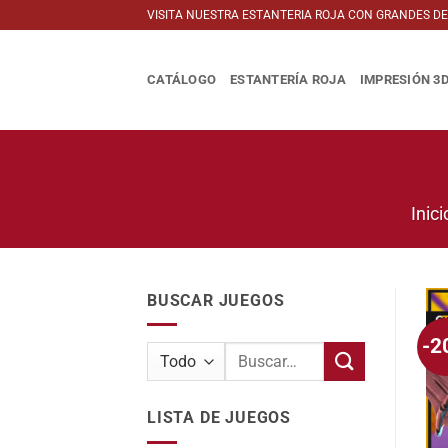
Saltar
VISITA NUESTRA ESTANTERIA ROJA CON GRANDES D
al
contenido
CATÁLOGO
ESTANTERÍA ROJA
IMPRESIÓN 3
Inici
BUSCAR JUEGOS
-2
Buscar
por:
LISTA DE JUEGOS