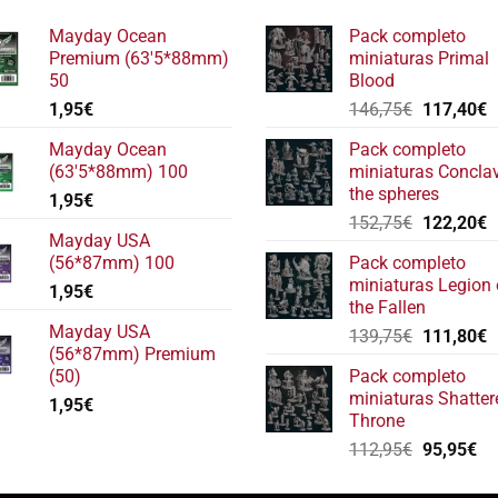
Mayday Ocean
Pack completo
Premium (63'5*88mm)
miniaturas Primal
50
Blood
El
E
1,95
€
146,75
€
117,40
€
precio
p
Mayday Ocean
Pack completo
original
a
(63'5*88mm) 100
miniaturas Concla
era:
e
the spheres
1,95
€
146,75€.
1
El
E
152,75
€
122,20
€
Mayday USA
precio
p
(56*87mm) 100
Pack completo
original
a
miniaturas Legion 
1,95
€
era:
e
the Fallen
152,75€.
1
Mayday USA
El
E
139,75
€
111,80
€
(56*87mm) Premium
precio
p
(50)
Pack completo
original
a
miniaturas Shatter
1,95
€
era:
e
Throne
139,75€.
1
El
El
112,95
€
95,95
€
precio
pr
original
ac