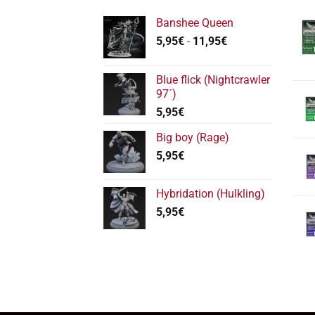
Banshee Queen
Rango
5,95
€
-
11,95
€
de
precios:
Blue flick (Nightcrawler
desde
97´)
5,95€
5,95
€
hasta
11,95€
Big boy (Rage)
5,95
€
Hybridation (Hulkling)
5,95
€