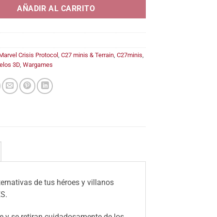
23,90€
AÑADIR AL CARRITO
Marvel Crisis Protocol
,
C27 minis & Terrain
,
C27minis
,
elos 3D
,
Wargames
ernativas de tus héroes y villanos
S.
 y se retiran cuidadosamente de los