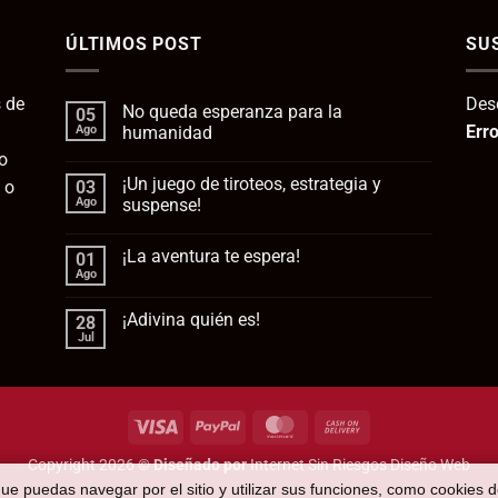
era:
es:
ÚLTIMOS POST
112,95€.
SU
95
 de
Des
No queda esperanza para la
05
Erro
Ago
humanidad
o
No
hay
¡Un juego de tiroteos, estrategia y
 o
03
comentarios
en
Ago
suspense!
No
queda
No
esperanza
hay
¡La aventura te espera!
01
para
comentarios
la
en
Ago
No
humanidad
¡Un
hay
juego
comentarios
de
¡Adivina quién es!
28
en
tiroteos,
¡La
Jul
estrategia
No
aventura
y
hay
te
suspense!
comentarios
espera!
en
¡Adivina
quién
Visa
PayPal
MasterCard
Cash
es!
On
Copyright 2026 ©
Diseñado por
Internet Sin Riesgos Diseño Web
Delivery
que puedas navegar por el sitio y utilizar sus funciones, como cookies 