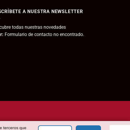
SCRÍBETE A NUESTRA NEWSLETTER
,95€.
cubre todas nuestras novedades
r:
Formulario de contacto no encontrado.
de terceros que