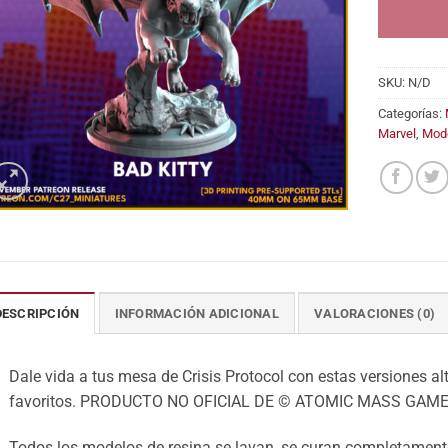
SKU:
N/D
Categorías:
Marvel
,
Mod
DESCRIPCIÓN
INFORMACIÓN ADICIONAL
VALORACIONES (0)
Dale vida a tus mesa de Crisis Protocol con estas versiones alt
favoritos. PRODUCTO NO OFICIAL DE © ATOMIC MASS GAME
Todos los modelos de resina se lavan, se curan completamente