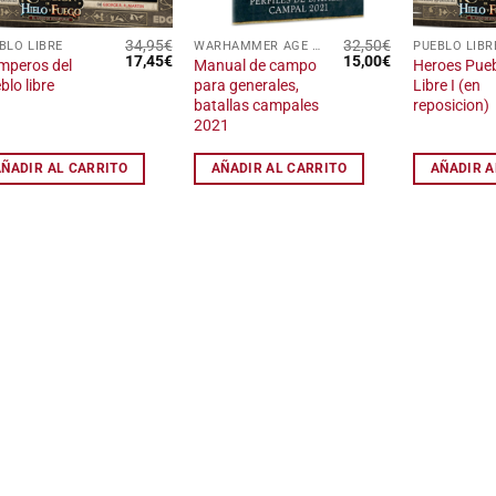
34,95
€
32,50
€
BLO LIBRE
WARHAMMER AGE OF SIGMAR
PUEBLO LIBR
El
El
El
El
17,45
€
15,00
€
mperos del
Manual de campo
Heroes Pue
precio
precio
precio
precio
blo libre
para generales,
Libre I (en
original
actual
original
actual
batallas campales
reposicion)
era:
es:
era:
es:
34,95€.
17,45€.
32,50€.
15,00€.
2021
AÑADIR AL CARRITO
AÑADIR AL CARRITO
AÑADIR A