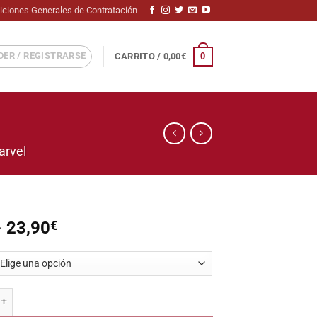
iciones Generales de Contratación
ER / REGISTRARSE
0
CARRITO /
0,00
€
arvel
Rango
-
23,90
€
de
precios:
desde
9,50€
Malekith) cantidad
hasta