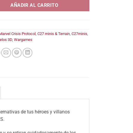
14,95€
AÑADIR AL CARRITO
Marvel Crisis Protocol
,
C27 minis & Terrain
,
C27minis
,
elos 3D
,
Wargames
ernativas de tus héroes y villanos
S.
 y se retiran cuidadosamente de los