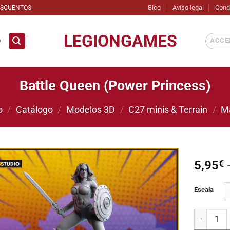
Blog
Aviso legal
Cond
ESCUENTOS
LEGIONGAMES
ACCED
D
Battle Queen (Power Princess)
o
/
Catálogo
/
Modelos 3D
/
C27 minis & Terrain
/
M
5,95
€
Añadir
Escala
a la
lista de
deseos
Battle Que