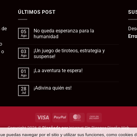
era:
es:
ÚLTIMOS POST
112,95€.
SU
95
 de
Des
No queda esperanza para la
05
Erro
Ago
humanidad
o
No
hay
¡Un juego de tiroteos, estrategia y
 o
03
comentarios
en
Ago
suspense!
No
queda
No
esperanza
hay
¡La aventura te espera!
01
para
comentarios
la
en
Ago
No
humanidad
¡Un
hay
juego
comentarios
de
¡Adivina quién es!
28
en
tiroteos,
¡La
Jul
estrategia
No
aventura
y
hay
te
suspense!
comentarios
espera!
en
¡Adivina
quién
Visa
PayPal
MasterCard
Cash
es!
On
Copyright 2026 ©
Diseñado por
Internet Sin Riesgos Diseño Web
Delivery
que puedas navegar por el sitio y utilizar sus funciones, como cookies 