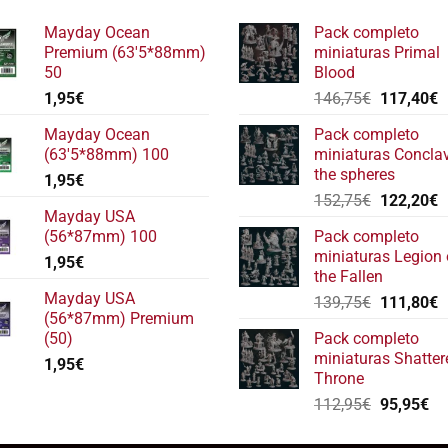
Mayday Ocean
Pack completo
Premium (63'5*88mm)
miniaturas Primal
50
Blood
El
E
1,95
€
146,75
€
117,40
€
precio
p
Mayday Ocean
Pack completo
original
a
(63'5*88mm) 100
miniaturas Concla
era:
e
the spheres
1,95
€
146,75€.
1
El
E
152,75
€
122,20
€
Mayday USA
precio
p
(56*87mm) 100
Pack completo
original
a
miniaturas Legion 
1,95
€
era:
e
the Fallen
152,75€.
1
Mayday USA
El
E
139,75
€
111,80
€
(56*87mm) Premium
precio
p
(50)
Pack completo
original
a
miniaturas Shatter
1,95
€
era:
e
Throne
139,75€.
1
El
El
112,95
€
95,95
€
precio
pr
original
ac