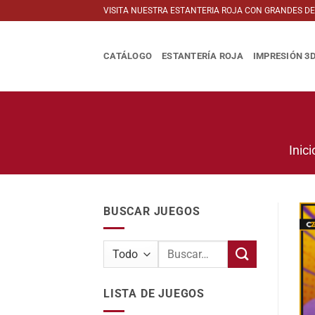
Saltar
VISITA NUESTRA ESTANTERIA ROJA CON GRANDES D
al
contenido
CATÁLOGO
ESTANTERÍA ROJA
IMPRESIÓN 3
Inici
BUSCAR JUEGOS
Buscar
por:
LISTA DE JUEGOS