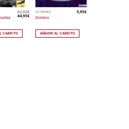
62,50
€
5,95
€
C27MINIS
El
El
44,95
€
sbunka
Domino
precio
precio
original
actual
era:
es:
62,50€.
44,95€.
L CARRITO
AÑADIR AL CARRITO