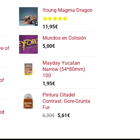
Young Magma Dragon
Valorado
11,95
€
l
con
5.00
de 5
recio
Mundos en Colisión
ctual
5,00
€
ve of
s:
17,40€.
l
Mayday Yucatan
recio
Narrow (54*80mm)
ctual
100
of
s:
1,95
€
22,20€.
l
Pintura Citadel
recio
Contrast: Gore-Grunta
ctual
Fur
ed
s:
El
El
6,30
€
5,61
€
11,80€.
precio
precio
original
actual
ecio
era:
es:
tual