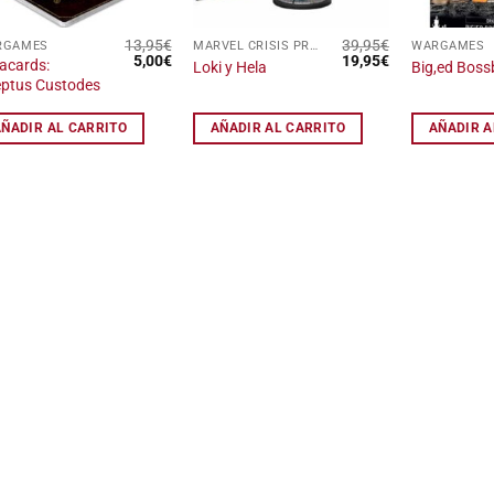
13,95
€
39,95
€
RGAMES
MARVEL CRISIS PROTOCOL
WARGAMES
El
El
El
El
5,00
€
19,95
€
acards:
Loki y Hela
Big,ed Bos
precio
precio
precio
precio
ptus Custodes
original
actual
original
actual
era:
es:
era:
es:
13,95€.
5,00€.
39,95€.
19,95€.
AÑADIR AL CARRITO
AÑADIR AL CARRITO
AÑADIR A