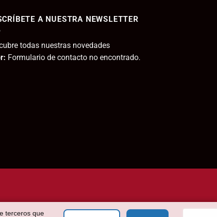
6,30€.
5,61€.
SCRÍBETE A NUESTRA NEWSLETTER
,95€.
cubre todas nuestras novedades
r:
Formulario de contacto no encontrado.
de terceros que