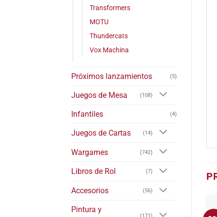
Transformers
MOTU
Thundercats
Vox Machina
Próximos lanzamientos
(5)
Juegos de Mesa
(108)
Infantiles
(4)
Juegos de Cartas
(14)
Wargames
(742)
Libros de Rol
(7)
P
Accesorios
(56)
Pintura y
(171)