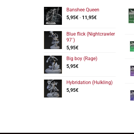
Banshee Queen
Rango
5,95
€
-
11,95
€
de
precios:
Blue flick (Nightcrawler
desde
97´)
5,95€
5,95
€
hasta
11,95€
Big boy (Rage)
5,95
€
Hybridation (Hulkling)
5,95
€