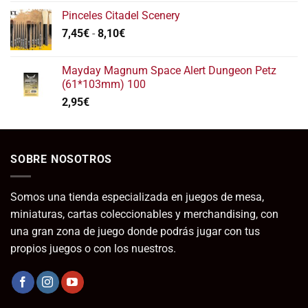
Pinceles Citadel Scenery
Rango
7,45
€
-
8,10
€
de
precios:
Mayday Magnum Space Alert Dungeon Petz
desde
(61*103mm) 100
7,45€
2,95
€
hasta
8,10€
SOBRE NOSOTROS
Somos una tienda especializada en juegos de mesa,
miniaturas, cartas coleccionables y merchandising, con
una gran zona de juego donde podrás jugar con tus
propios juegos o con los nuestros.