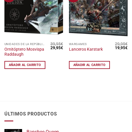
lista
lista
de
de
deseos
deseos
39,95
€
29,95
€
UNIDADES DE LA REPÚBLICA GALÁCTICA
WARGAMES
El
El
El
El
29,95
€
19,95
€
Ornitóptero Mosvispa
Lanceros Karstark
precio
precio
precio
pr
Raddaugh
original
actual
original
ac
era:
es:
era:
es
39,95€.
29,95€.
29,95€.
19
AÑADIR AL CARRITO
AÑADIR AL CARRITO
ÚLTIMOS PRODUCTOS
Banshee Queen