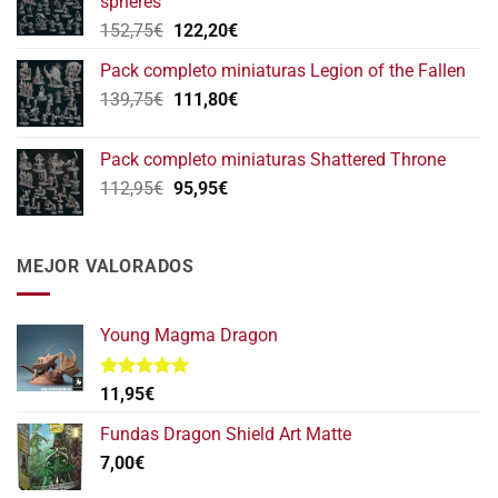
spheres
146,75€.
117,40€.
El
El
152,75
€
122,20
€
precio
precio
Pack completo miniaturas Legion of the Fallen
original
actual
El
El
139,75
€
era:
111,80
€
es:
precio
precio
152,75€.
122,20€.
original
actual
Pack completo miniaturas Shattered Throne
era:
es:
El
El
112,95
€
95,95
€
139,75€.
111,80€.
precio
precio
original
actual
era:
es:
MEJOR VALORADOS
112,95€.
95,95€.
Young Magma Dragon
Valorado
11,95
€
con
5.00
de 5
Fundas Dragon Shield Art Matte
7,00
€