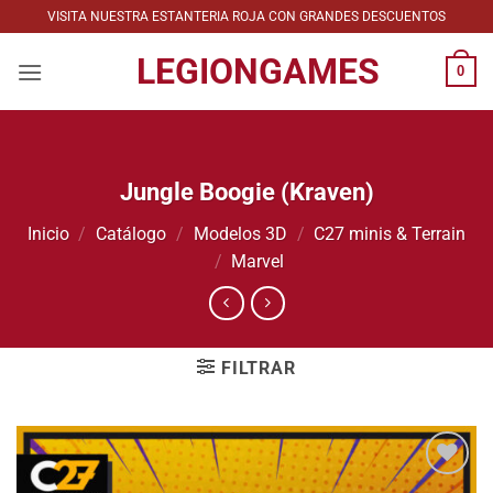
Saltar
VISITA NUESTRA ESTANTERIA ROJA CON GRANDES DESCUENTOS
al
LEGIONGAMES
contenido
0
Jungle Boogie (Kraven)
Inicio
/
Catálogo
/
Modelos 3D
/
C27 minis & Terrain
/
Marvel
FILTRAR