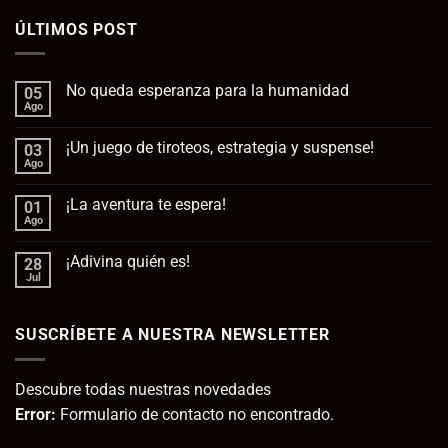
ÚLTIMOS POST
No queda esperanza para la humanidad
05
Ago
No
hay
comentarios
¡Un juego de tiroteos, estrategia y suspense!
03
en
No
Ago
No
queda
hay
esperanza
comentarios
para
¡La aventura te espera!
01
en
la
¡Un
Ago
No
humanidad
juego
hay
de
comentarios
tiroteos,
¡Adivina quién es!
28
en
estrategia
¡La
Jul
No
y
aventura
hay
suspense!
te
comentarios
espera!
en
SUSCRÍBETE A NUESTRA NEWSLETTER
¡Adivina
quién
es!
Descubre todas nuestras novedades
Error:
Formulario de contacto no encontrado.