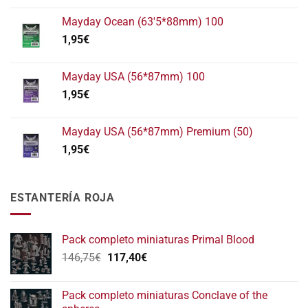
Mayday Ocean (63'5*88mm) 100
1,95
€
Mayday USA (56*87mm) 100
1,95
€
Mayday USA (56*87mm) Premium (50)
1,95
€
ESTANTERÍA ROJA
Pack completo miniaturas Primal Blood
El
El
146,75
€
117,40
€
precio
precio
original
actual
Pack completo miniaturas Conclave of the
era:
es: