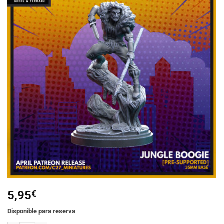
Añadir
a la
lista de
deseos
5,95
€
Disponible para reserva