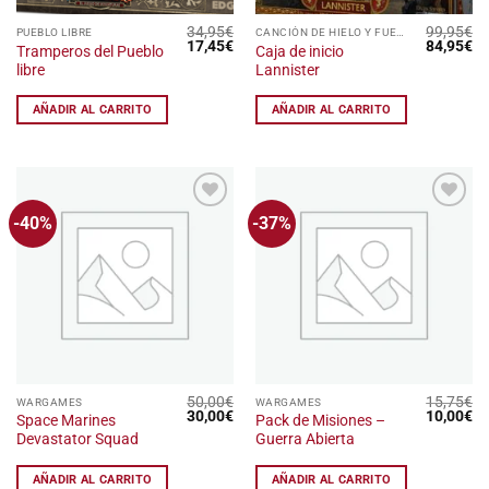
34,95
€
99,95
€
PUEBLO LIBRE
CANCIÓN DE HIELO Y FUEGO: EL JUEGO DE MINIATURAS
El
El
El
El
17,45
€
84,95
€
Tramperos del Pueblo
Caja de inicio
precio
precio
precio
pr
libre
Lannister
original
actual
original
ac
era:
es:
era:
es
34,95€.
17,45€.
99,95€.
84
AÑADIR AL CARRITO
AÑADIR AL CARRITO
-40%
-37%
Añadir
Añadir
a la
a la
lista
lista
de
de
deseos
deseos
50,00
€
15,75
€
WARGAMES
WARGAMES
El
El
El
El
30,00
€
10,00
€
Space Marines
Pack de Misiones –
precio
precio
precio
pr
Devastator Squad
Guerra Abierta
original
actual
original
ac
era:
es:
era:
es
50,00€.
30,00€.
15,75€.
10
AÑADIR AL CARRITO
AÑADIR AL CARRITO