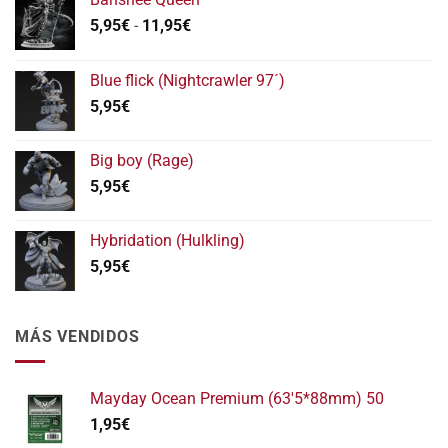
Rango
5,95
€
-
11,95
€
de
precios:
Blue flick (Nightcrawler 97´)
desde
5,95
€
5,95€
hasta
11,95€
Big boy (Rage)
5,95
€
Hybridation (Hulkling)
5,95
€
MÁS VENDIDOS
Mayday Ocean Premium (63'5*88mm) 50
1,95
€