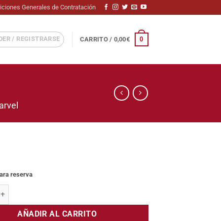
iciones Generales de Contratación
ER / REGISTRARSE
0
CARRITO /
0,00
€
arvel
para reserva
e Wings (Sauron) cantidad
AÑADIR AL CARRITO