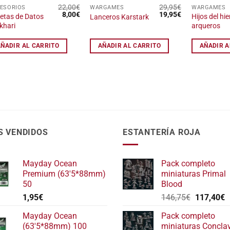
22,00
€
29,95
€
ESORIOS
WARGAMES
WARGAMES
El
El
El
El
8,00
€
19,95
€
jetas de Datos
Hijos del hie
Lanceros Karstark
precio
precio
precio
precio
khari
arqueros
original
actual
original
actual
era:
es:
era:
es:
22,00€.
8,00€.
29,95€.
19,95€.
AÑADIR AL CARRITO
AÑADIR AL CARRITO
AÑADIR A
S VENDIDOS
ESTANTERÍA ROJA
Mayday Ocean
Pack completo
Premium (63'5*88mm)
miniaturas Primal
50
Blood
El
E
1,95
€
146,75
€
117,40
€
precio
p
Mayday Ocean
Pack completo
original
a
(63'5*88mm) 100
miniaturas Concla
era:
e