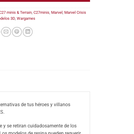
C27 minis & Terrain
,
C27minis
,
Marvel
,
Marvel Crisis
delos 3D
,
Wargames
ernativas de tus héroes y villanos
S.
 y se retiran cuidadosamente de los
 Los modelos de resina pueden requerir