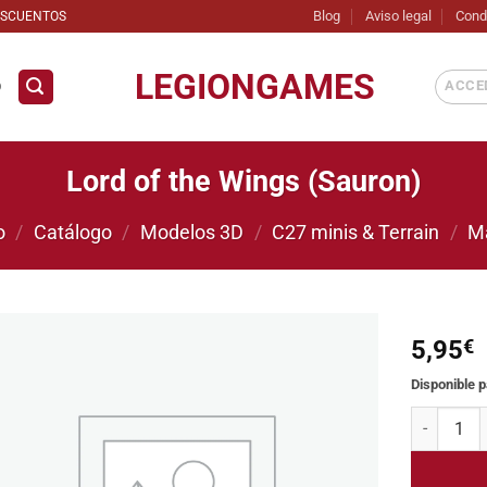
Blog
Aviso legal
Cond
ESCUENTOS
LEGIONGAMES
ACCED
D
Lord of the Wings (Sauron)
o
/
Catálogo
/
Modelos 3D
/
C27 minis & Terrain
/
M
5,95
€
Disponible 
Añadir
a la
Lord of th
lista de
deseos