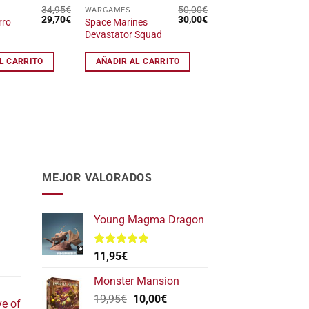
34,95
€
50,00
€
WARGAMES
El
El
El
El
29,70
€
30,00
€
rro
Space Marines
precio
precio
precio
precio
Devastator Squad
original
actual
original
actual
era:
es:
era:
es:
34,95€.
29,70€.
50,00€.
30,00€.
L CARRITO
AÑADIR AL CARRITO
MEJOR VALORADOS
Young Magma Dragon
Valorado
11,95
€
l
con
5.00
de 5
recio
Monster Mansion
ctual
El
El
19,95
€
10,00
€
ve of
s: