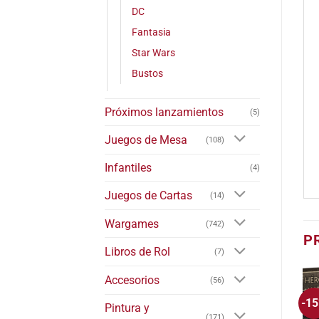
DC
Fantasia
Star Wars
Bustos
Próximos lanzamientos
(5)
Juegos de Mesa
(108)
Infantiles
(4)
Juegos de Cartas
(14)
Wargames
(742)
P
Libros de Rol
(7)
Accesorios
(56)
-1
Pintura y
(171)