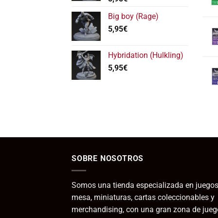
hasta
11,95€
Big boy (Rage)
5,95
€
Hybridation (Hulkling)
5,95
€
SOBRE NOSOTROS
Somos una tienda especializada en juegos
mesa, miniaturas, cartas coleccionables y
merchandising, con una gran zona de jueg