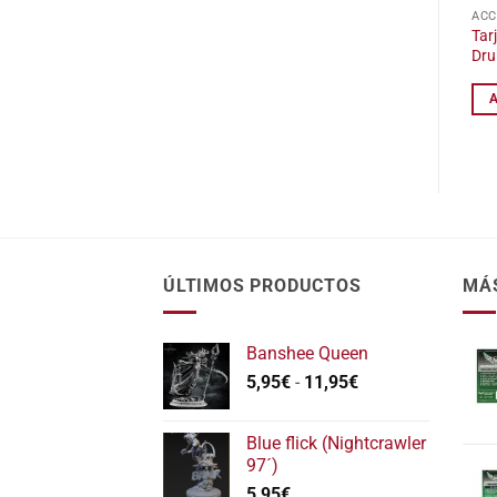
ACC
Tar
Dru
ÚLTIMOS PRODUCTOS
MÁ
Banshee Queen
Rango
5,95
€
-
11,95
€
de
precios:
Blue flick (Nightcrawler
desde
97´)
5,95€
5,95
€