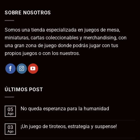
SOBRE NOSOTROS
Somos una tienda especializada en juegos de mesa,
miniaturas, cartas coleccionables y merchandising, con
una gran zona de juego donde podrás jugar con tus
propios juegos o con los nuestros.
ÚLTIMOS POST
No queda esperanza para la humanidad
05
Ago
No
hay
comentarios
¡Un juego de tiroteos, estrategia y suspense!
03
en
No
Ago
No
queda
hay
esperanza