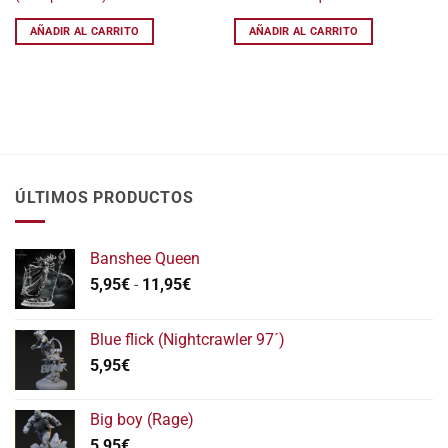
era:
es:
era:
es
34,95€.
29,70€.
50,00€.
30
AÑADIR AL CARRITO
AÑADIR AL CARRITO
ÚLTIMOS PRODUCTOS
Banshee Queen
Rango
5,95
€
-
11,95
€
de
precios:
Blue flick (Nightcrawler 97´)
desde
5,95
€
5,95€
hasta
11,95€
Big boy (Rage)
5,95
€