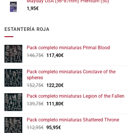
Mayday USA (56*87mm) Premium (50)
1,95
€
ESTANTERÍA ROJA
Pack completo miniaturas Primal Blood
El
El
146,75
€
117,40
€
precio
precio
original
actual
Pack completo miniaturas Conclave of the
era:
es:
spheres
146,75€.
117,40€.
El
El
152,75
€
122,20
€
precio
precio
Pack completo miniaturas Legion of the Fallen
original
actual
El
El
139,75
€
era:
111,80
€
es:
precio
precio
152,75€.
122,20€.
original
actual
Pack completo miniaturas Shattered Throne
era:
es:
El
El
112,95
€
95,95
€
139,75€.
111,80€.