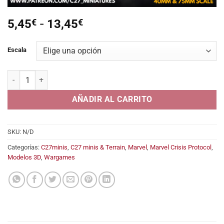
Rango
5,45
€
-
13,45
€
de
precios:
Escala
desde
5,45€
Self-friend (Warlock) cantidad
hasta
13,45€
AÑADIR AL CARRITO
SKU:
N/D
Categorías:
C27minis
,
C27 minis & Terrain
,
Marvel
,
Marvel Crisis Protocol
,
Modelos 3D
,
Wargames