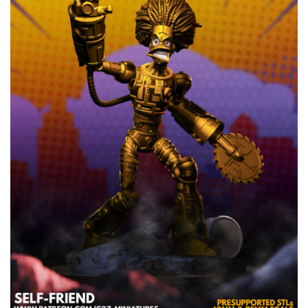
Añadir
a la
lista de
deseos