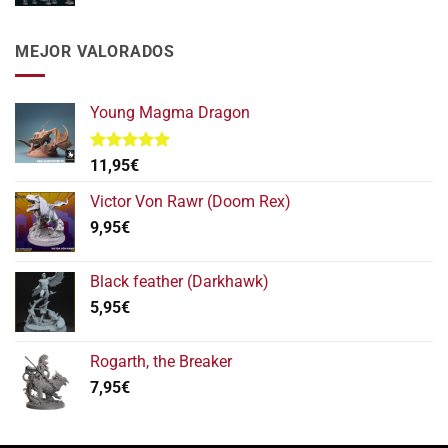
precio
precio
original
actual
era:
es:
MEJOR VALORADOS
112,95€.
95,95€.
Young Magma Dragon
Valorado
11,95
€
con
5.00
de 5
Victor Von Rawr (Doom Rex)
9,95
€
Black feather (Darkhawk)
5,95
€
Rogarth, the Breaker
7,95
€