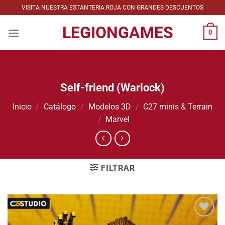
Saltar
VISITA NUESTRA ESTANTERIA ROJA CON GRANDES DESCUENTOS
al
LEGIONGAMES
contenido
0
Self-friend (Warlock)
Inicio
/
Catálogo
/
Modelos 3D
/
C27 minis & Terrain
/
Marvel
FILTRAR