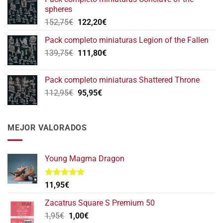
era:
es:
spheres
146,75€.
117,40€.
El
El
152,75
€
122,20
€
precio
precio
Pack completo miniaturas Legion of the Fallen
original
actual
El
El
139,75
€
era:
111,80
€
es:
precio
precio
152,75€.
122,20€.
original
actual
Pack completo miniaturas Shattered Throne
era:
es:
El
El
112,95
€
95,95
€
139,75€.
111,80€.
precio
precio
original
actual
era:
es:
MEJOR VALORADOS
112,95€.
95,95€.
Young Magma Dragon
Valorado
11,95
€
con
5.00
de 5
Zacatrus Square S Premium 50
El
El
1,95
€
1,00
€