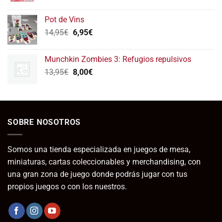
precio
precio
original
actual
Pot de Vins
era:
es:
El
El
14,95
€
6,95
€
1,95€.
1,00€.
precio
precio
original
actual
Munchkin Zombies 3: Refugios repulsivos
era:
es:
El
El
13,95
€
8,00
€
14,95€.
6,95€.
precio
precio
original
actual
era:
es:
13,95€.
8,00€.
SOBRE NOSOTROS
Somos una tienda especializada en juegos de mesa,
miniaturas, cartas coleccionables y merchandising, con
una gran zona de juego donde podrás jugar con tus
propios juegos o con los nuestros.