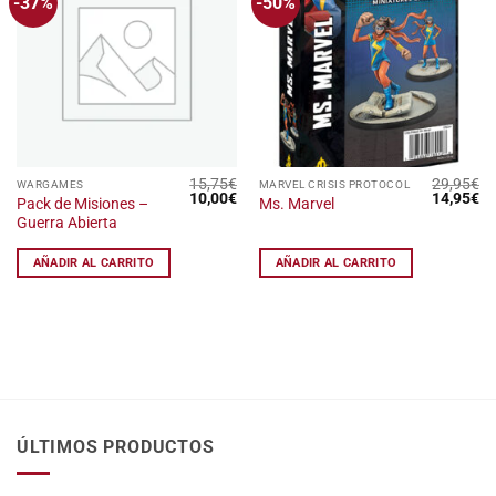
-37%
-50%
Añadir
Añadir
a la
a la
lista
lista
de
de
deseos
deseos
15,75
€
29,95
€
WARGAMES
MARVEL CRISIS PROTOCOL
El
El
El
El
10,00
€
14,95
€
Pack de Misiones –
Ms. Marvel
precio
precio
precio
pr
Guerra Abierta
original
actual
original
ac
era:
es:
era:
es
15,75€.
10,00€.
29,95€.
14
AÑADIR AL CARRITO
AÑADIR AL CARRITO
ÚLTIMOS PRODUCTOS