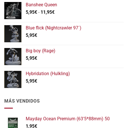
Banshee Queen
Rango
5,95
€
-
11,95
€
de
precios:
Blue flick (Nightcrawler 97´)
desde
5,95
€
5,95€
hasta
11,95€
Big boy (Rage)
5,95
€
Hybridation (Hulkling)
5,95
€
MÁS VENDIDOS
Mayday Ocean Premium (63'5*88mm) 50
1,95
€