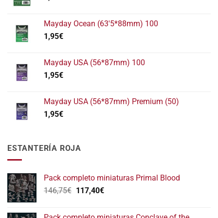
Mayday Ocean (63'5*88mm) 100
1,95
€
Mayday USA (56*87mm) 100
1,95
€
Mayday USA (56*87mm) Premium (50)
1,95
€
ESTANTERÍA ROJA
Pack completo miniaturas Primal Blood
El
El
146,75
€
117,40
€
precio
precio
original
actual
Pack completo miniaturas Conclave of the