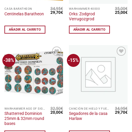
34,95
€
35,00
€
CASA BARATHEON
WARHAMMER 40000
El
El
El
El
29,70
€
25,00
€
Orks: Zodgrod
Centinelas Baratheon
precio
precio
precio
pr
Verrugozgrod
original
actual
original
ac
era:
es:
era:
es
34,95€.
29,70€.
35,00€.
25
AÑADIR AL CARRITO
AÑADIR AL CARRITO
-38%
-15%
Añadir
Añadir
a la
a la
lista
lista
de
de
deseos
deseos
32,50
€
34,95
€
WARHAMMER AGE OF SIGMAR
CANCIÓN DE HIELO Y FUEGO: EL JUEGO DE MINIATURAS
El
El
El
El
20,00
€
29,70
€
Shatterred Dominion
Segadores de la casa
precio
precio
precio
pr
25mm & 32mm round
Harlaw
original
actual
original
ac
era:
es:
era:
es
bases
32,50€.
20,00€.
34,95€.
29