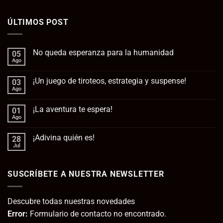
ÚLTIMOS POST
No queda esperanza para la humanidad
05
Ago
No
hay
comentarios
¡Un juego de tiroteos, estrategia y suspense!
03
en
No
Ago
No
queda
hay
esperanza
comentarios
para
¡La aventura te espera!
01
en
la
¡Un
Ago
No
humanidad
juego
hay
de
comentarios
tiroteos,
¡Adivina quién es!
28
en
estrategia
¡La
Jul
No
y
aventura
hay
suspense!
te
comentarios
espera!
en
SUSCRÍBETE A NUESTRA NEWSLETTER
¡Adivina
quién
es!
Descubre todas nuestras novedades
Error:
Formulario de contacto no encontrado.