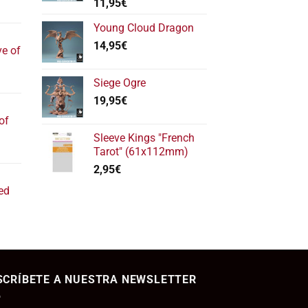
Valorado
11,95
€
l
con
5.00
de 5
recio
Young Cloud Dragon
ctual
14,95
€
ve of
s:
17,40€.
l
Siege Ogre
recio
19,95
€
ctual
of
s:
Sleeve Kings "French
22,20€.
l
Tarot" (61x112mm)
recio
2,95
€
ctual
ed
s:
11,80€.
ecio
tual
SCRÍBETE A NUESTRA NEWSLETTER
,95€.