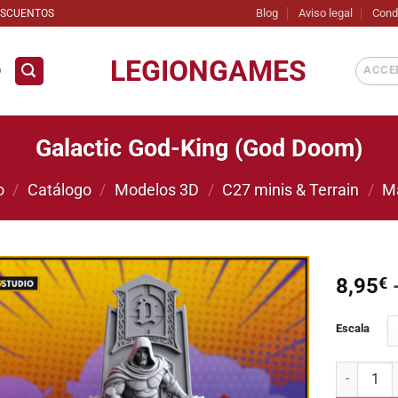
Blog
Aviso legal
Cond
ESCUENTOS
LEGIONGAMES
ACCED
D
Galactic God-King (God Doom)
o
/
Catálogo
/
Modelos 3D
/
C27 minis & Terrain
/
M
8,95
€
Añadir
Escala
a la
lista de
deseos
Galactic G