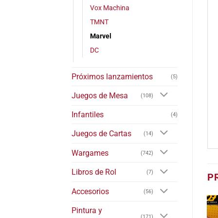
Vox Machina
TMNT
Marvel
DC
Próximos lanzamientos
(5)
Juegos de Mesa
(108)
Infantiles
(4)
Juegos de Cartas
(14)
Wargames
(742)
Libros de Rol
(7)
P
Accesorios
(56)
Pintura y
(171)