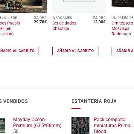
34,95
€
24,95
€
BLO LIBRE
WARGAMES
El
El
El
El
29,70
€
12,00
€
oes Pueblo
Set de dados
Ornitóptero
precio
precio
precio
precio
e I (en
Chaotica
Mosvispa
original
actual
original
actual
osicion)
Raddaugh
era:
es:
era:
es:
34,95€.
29,70€.
24,95€.
12,00€.
AÑADIR AL CARRITO
AÑADIR AL CARRITO
AÑADIR A
S VENDIDOS
ESTANTERÍA ROJA
Mayday Ocean
Pack completo
Premium (63'5*88mm)
miniaturas Primal
50
Blood