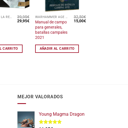
39,95
€
32,50
€
UNIDADES DE LA REPÚBLICA GALÁCTICA
WARHAMMER AGE OF SIGMAR
El
El
El
El
29,95
€
15,00
€
Manual de campo
precio
precio
precio
precio
para generales,
original
actual
original
actual
batallas campales
era:
es:
era:
es:
39,95€.
29,95€.
32,50€.
15,00€.
2021
L CARRITO
AÑADIR AL CARRITO
MEJOR VALORADOS
Young Magma Dragon