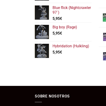
precios:
Blue flick (Nightcrawler
desde
97´)
5,95€
5,95
€
hasta
11,95€
Big boy (Rage)
5,95
€
Hybridation (Hulkling)
5,95
€
SOBRE NOSOTROS