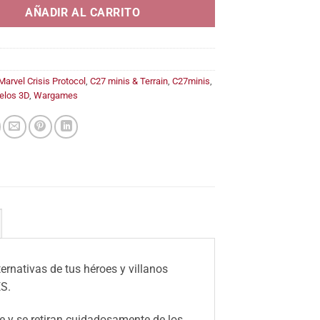
18,95€
AÑADIR AL CARRITO
Marvel Crisis Protocol
,
C27 minis & Terrain
,
C27minis
,
elos 3D
,
Wargames
ernativas de tus héroes y villanos
S.
 y se retiran cuidadosamente de los