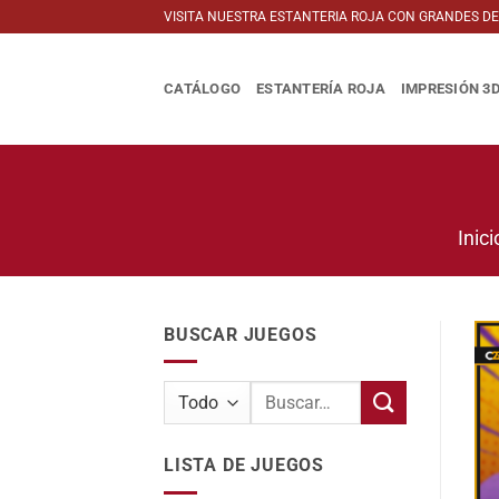
Saltar
VISITA NUESTRA ESTANTERIA ROJA CON GRANDES D
al
contenido
CATÁLOGO
ESTANTERÍA ROJA
IMPRESIÓN 3
Inici
BUSCAR JUEGOS
Buscar
por:
LISTA DE JUEGOS