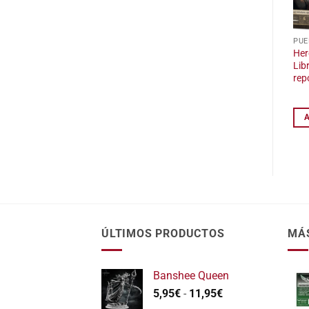
PUE
Her
Libr
rep
ÚLTIMOS PRODUCTOS
MÁ
Banshee Queen
Rango
5,95
€
-
11,95
€
de