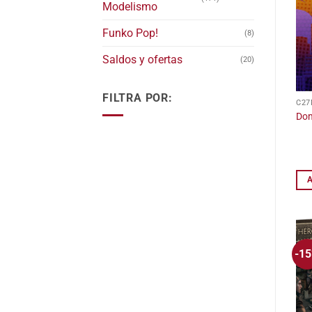
Modelismo
Funko Pop!
(8)
Saldos y ofertas
(20)
FILTRA POR:
C27
Do
-1