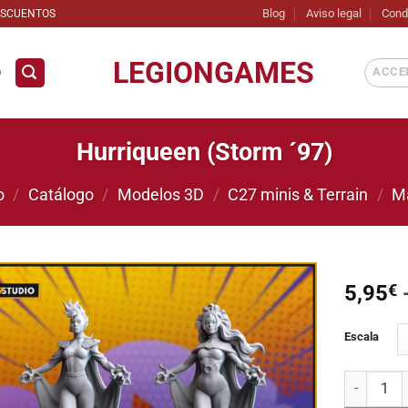
Blog
Aviso legal
Cond
ESCUENTOS
LEGIONGAMES
ACCED
D
Hurriqueen (Storm ´97)
o
/
Catálogo
/
Modelos 3D
/
C27 minis & Terrain
/
M
5,95
€
Añadir
Escala
a la
lista de
deseos
Hurriqueen