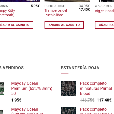
5,95
€
34,95
€
MINIS
PUEBLO LIBRE
WARGAMES
El
El
17,45
€
mpy Kitty
Tramperos del
Big,ed Bos
precio
precio
bretooth)
Pueblo libre
original
actual
era:
es:
34,95€.
17,45€.
AÑADIR AL CARRITO
AÑADIR AL CARRITO
AÑADIR A
S VENDIDOS
ESTANTERÍA ROJA
Mayday Ocean
Pack completo
Premium (63'5*88mm)
miniaturas Primal
50
Blood
El
E
1,95
€
146,75
€
117,40
€
precio
p
Mayday Ocean
Pack completo
original
a