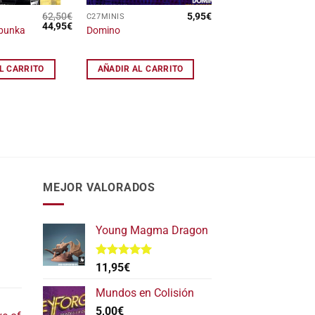
62,50
€
5,95
€
C27MINIS
El
El
44,95
€
sbunka
Domino
precio
precio
original
actual
era:
es:
62,50€.
44,95€.
L CARRITO
AÑADIR AL CARRITO
MEJOR VALORADOS
Young Magma Dragon
Valorado
11,95
€
l
con
5.00
de 5
recio
Mundos en Colisión
ctual
5,00
€