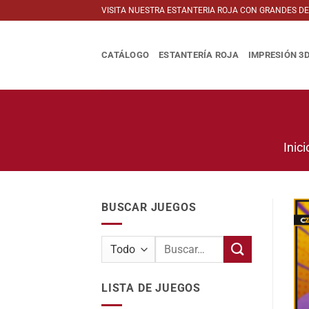
Saltar
VISITA NUESTRA ESTANTERIA ROJA CON GRANDES D
al
contenido
CATÁLOGO
ESTANTERÍA ROJA
IMPRESIÓN 3
Inici
BUSCAR JUEGOS
Buscar
por:
LISTA DE JUEGOS