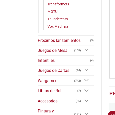
Transformers
MOTU
Thundercats
Vox Machina
Próximos lanzamientos
(5)
Juegos de Mesa
(108)
Infantiles
(4)
Juegos de Cartas
(14)
Wargames
(742)
Libros de Rol
(7)
P
Accesorios
(56)
Pintura y
(171)