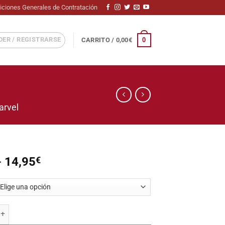
iciones Generales de Contratación
ER / REGISTRARSE
0
CARRITO /
0,00
€
arvel
Rango
-
14,95
€
de
precios:
desde
5,95€
 (Storm ´97) cantidad
hasta