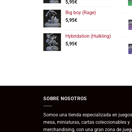
5,95
€
hasta
11,95€
Big boy (Rage)
5,95
€
Hybridation (Hulkling)
5,95
€
SOBRE NOSOTROS
Somos una tienda especializada en juegos
mesa, miniaturas, cartas coleccionables y
merchandising, con una gran zona de jueg