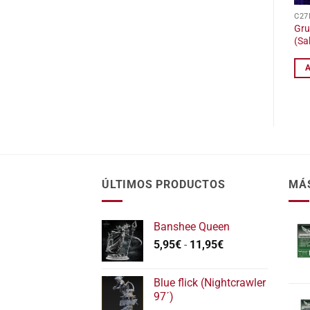
C27
Gru
(Sa
ÚLTIMOS PRODUCTOS
MÁ
Banshee Queen
Rango
5,95
€
-
11,95
€
de
precios:
Blue flick (Nightcrawler
desde
97´)
5,95€