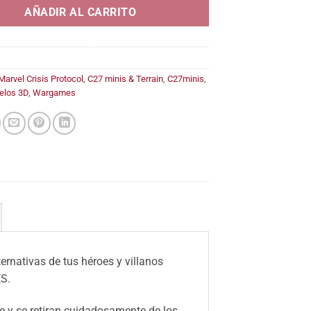
14,95€
AÑADIR AL CARRITO
Marvel Crisis Protocol
,
C27 minis & Terrain
,
C27minis
,
elos 3D
,
Wargames
ernativas de tus héroes y villanos
S.
 y se retiran cuidadosamente de los