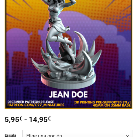
Añadir
a la
lista de
deseos
Rango
5,95
€
-
14,95
€
de
precios:
Escala