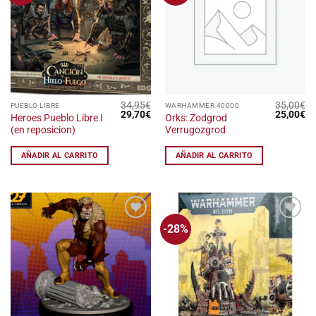
lista
lista
de
de
deseos
deseos
34,95
€
35,00
€
PUEBLO LIBRE
WARHAMMER 40000
El
El
El
El
29,70
€
25,00
€
Heroes Pueblo Libre I
Orks: Zodgrod
precio
precio
precio
pr
(en reposicion)
Verrugozgrod
original
actual
original
ac
era:
es:
era:
es
34,95€.
29,70€.
35,00€.
25
AÑADIR AL CARRITO
AÑADIR AL CARRITO
-28%
Añadir
Añadir
a la
a la
lista
lista
de
de
deseos
deseos