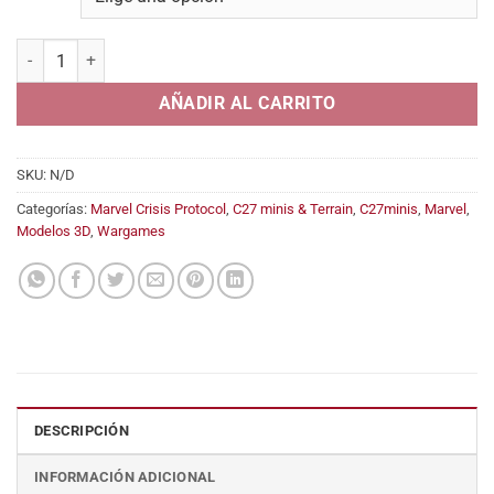
desde
5,95€
Jean Doe (Jean Grey as Marvel Girl) cantidad
hasta
14,95€
AÑADIR AL CARRITO
SKU:
N/D
Categorías:
Marvel Crisis Protocol
,
C27 minis & Terrain
,
C27minis
,
Marvel
,
Modelos 3D
,
Wargames
DESCRIPCIÓN
INFORMACIÓN ADICIONAL