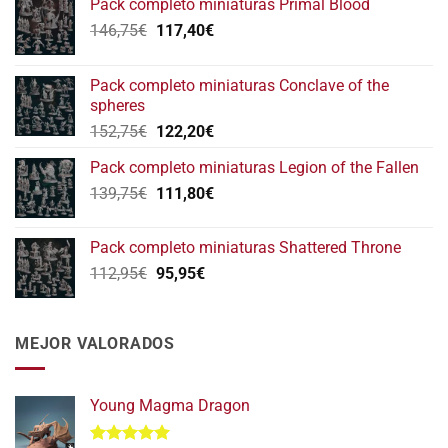
Pack completo miniaturas Primal Blood
El
El
146,75
€
117,40
€
precio
precio
original
actual
Pack completo miniaturas Conclave of the
era:
es:
spheres
146,75€.
117,40€.
El
El
152,75
€
122,20
€
precio
precio
Pack completo miniaturas Legion of the Fallen
original
actual
El
El
139,75
€
era:
111,80
€
es:
precio
precio
152,75€.
122,20€.
original
actual
Pack completo miniaturas Shattered Throne
era:
es:
El
El
112,95
€
95,95
€
139,75€.
111,80€.
precio
precio
original
actual
era:
es:
MEJOR VALORADOS
112,95€.
95,95€.
Young Magma Dragon