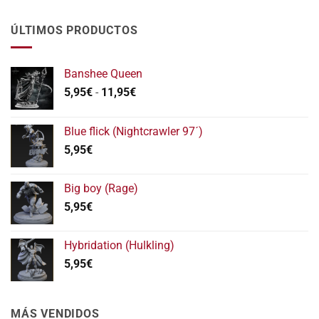
ÚLTIMOS PRODUCTOS
Banshee Queen
Rango
5,95
€
-
11,95
€
de
precios:
Blue flick (Nightcrawler 97´)
desde
5,95
€
5,95€
hasta
11,95€
Big boy (Rage)
5,95
€
Hybridation (Hulkling)
5,95
€
MÁS VENDIDOS