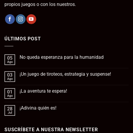
propios juegos o con los nuestros.
ÚLTIMOS POST
No queda esperanza para la humanidad
05
Ago
No
hay
comentarios
¡Un juego de tiroteos, estrategia y suspense!
03
en
No
Ago
No
queda
hay
esperanza
comentarios
para
¡La aventura te espera!
01
en
la
¡Un
Ago
No
humanidad
juego
hay
de
comentarios
tiroteos,
¡Adivina quién es!
28
en
estrategia
¡La
Jul
No
y
aventura
hay
suspense!
te
comentarios
espera!
en
SUSCRÍBETE A NUESTRA NEWSLETTER
¡Adivina