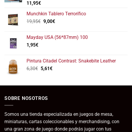
Valorado
11,95
€
con
5.00
de 5
Munchkin Tablero Terrorífico
El
El
19,95
€
9,00
€
precio
precio
original
actual
Mayday USA (56*87mm) 100
era:
es:
1,95
€
19,95€.
9,00€.
Pintura Citadel Contrast: Snakebite Leather
El
El
6,30
€
5,61
€
precio
precio
original
actual
era:
es:
6,30€.
5,61€.
SOBRE NOSOTROS
Somos una tienda especializada en juegos de mesa,
miniaturas, cartas coleccionables y merchandising, con
una gran zona de juego donde podrás jugar con tus