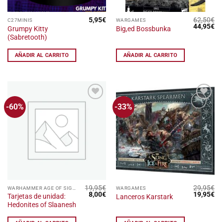
5,95
€
62,50
€
C27MINIS
WARGAMES
El
El
44,95
€
Grumpy Kitty
Big,ed Bossbunka
precio
pr
(Sabretooth)
original
ac
era:
es
62,50€.
44
AÑADIR AL CARRITO
AÑADIR AL CARRITO
-60%
-33%
Añadir
Añadir
a la
a la
lista
lista
de
de
deseos
deseos
19,95
€
29,95
€
WARHAMMER AGE OF SIGMAR
WARGAMES
El
El
El
El
8,00
€
19,95
€
Tarjetas de unidad:
Lanceros Karstark
precio
precio
precio
pr
Hedonites of Slaanesh
original
actual
original
ac
era:
es:
era:
es
19,95€.
8,00€.
29,95€.
19