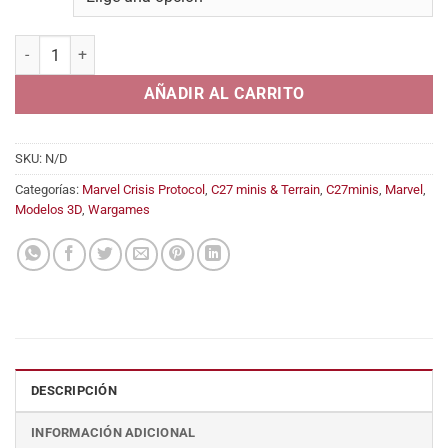
desde
5,45€
Lady Hiss (Viper) cantidad
hasta
12,95€
AÑADIR AL CARRITO
SKU:
N/D
Categorías:
Marvel Crisis Protocol
,
C27 minis & Terrain
,
C27minis
,
Marvel
,
Modelos 3D
,
Wargames
DESCRIPCIÓN
INFORMACIÓN ADICIONAL