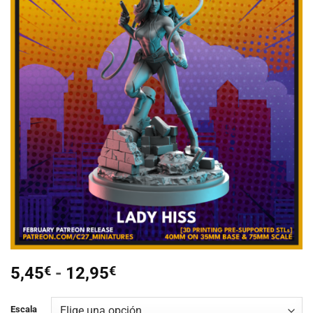
Añadir
a la
lista de
deseos
Rango
5,45
€
-
12,95
€
de
precios:
Escala