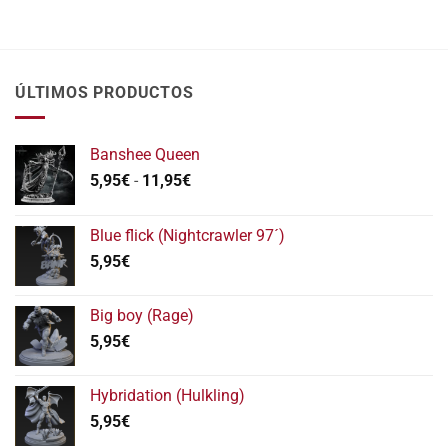
ÚLTIMOS PRODUCTOS
Banshee Queen
Rango
5,95
€
-
11,95
€
de
precios:
Blue flick (Nightcrawler 97´)
desde
5,95
€
5,95€
hasta
11,95€
Big boy (Rage)
5,95
€
Hybridation (Hulkling)
5,95
€