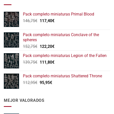
Pack completo miniaturas Primal Blood
El
El
146,75
€
117,40
€
precio
precio
original
actual
Pack completo miniaturas Conclave of the
era:
es:
spheres
146,75€.
117,40€.
El
El
152,75
€
122,20
€
precio
precio
Pack completo miniaturas Legion of the Fallen
original
actual
El
El
139,75
€
era:
111,80
€
es:
precio
precio
152,75€.
122,20€.
original
actual
Pack completo miniaturas Shattered Throne
era:
es:
El
El
112,95
€
95,95
€
139,75€.
111,80€.
precio
precio
original
actual
era:
es:
MEJOR VALORADOS
112,95€.
95,95€.