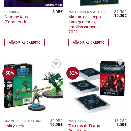
5,95
€
32,50
€
C27MINIS
WARHAMMER AGE OF SIGMAR
El
El
15,00
€
Grumpy Kitty
Manual de campo
precio
pr
(Sabretooth)
para generales,
original
ac
era:
es
batallas campales
32,50€.
15
2021
AÑADIR AL CARRITO
AÑADIR AL CARRITO
-50%
-62%
Añadir
Añadir
a la
a la
lista
lista
de
de
deseos
deseos
39,95
€
13,25
€
MARVEL CRISIS PROTOCOL
WARGAMES
El
El
El
El
19,95
€
5,00
€
Tarjetas de Datos
Loki y Hela
precio
precio
precio
pr
Deathwatch