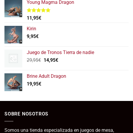
Young Magma Dragon
Valorado
11,95
€
con
5.00
de 5
Kirin
9,95
€
Juego de Tronos Tierra de nadie
El
El
29,95
€
14,95
€
precio
precio
original
actual
Brine Adult Dragon
era:
es:
19,95
€
29,95€.
14,95€.
SOBRE NOSOTROS
Somos una tienda especializada en juegos de mesa,