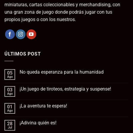
miniaturas, cartas coleccionables y merchandising, con
una gran zona de juego donde podrás jugar con tus
propios juegos o con los nuestros.
ÚLTIMOS POST
No queda esperanza para la humanidad
05
Ago
No
hay
comentarios
¡Un juego de tiroteos, estrategia y suspense!
03
en
No
Ago
No
queda
hay
esperanza
comentarios
para
¡La aventura te espera!
01
en
la
¡Un
Ago
No
humanidad
juego
hay
de
comentarios
tiroteos,
¡Adivina quién es!
28
en
estrategia
¡La
Jul
No
y
aventura
hay