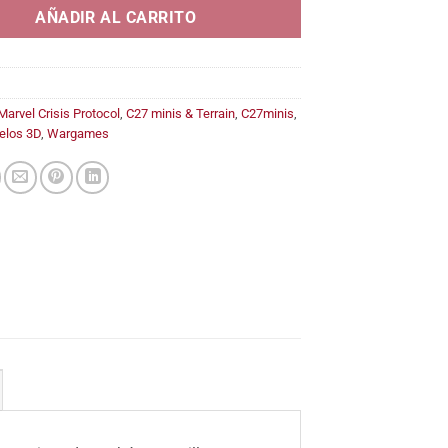
14,95€
AÑADIR AL CARRITO
Marvel Crisis Protocol
,
C27 minis & Terrain
,
C27minis
,
elos 3D
,
Wargames