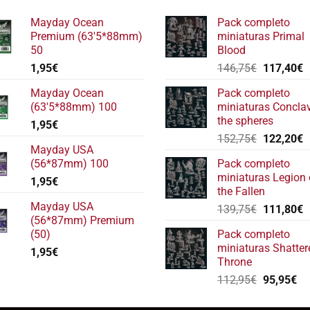
Mayday Ocean
Pack completo
Premium (63'5*88mm)
miniaturas Primal
50
Blood
El
E
1,95
€
146,75
€
117,40
€
precio
p
Mayday Ocean
Pack completo
original
a
(63'5*88mm) 100
miniaturas Concla
era:
e
the spheres
1,95
€
146,75€.
1
El
E
152,75
€
122,20
€
Mayday USA
precio
p
(56*87mm) 100
Pack completo
original
a
miniaturas Legion 
1,95
€
era:
e
the Fallen
152,75€.
1
Mayday USA
El
E
139,75
€
111,80
€
(56*87mm) Premium
precio
p
(50)
Pack completo
original
a
miniaturas Shatter
1,95
€
era:
e
Throne
139,75€.
1
El
El
112,95
€
95,95
€
precio
pr
original
ac