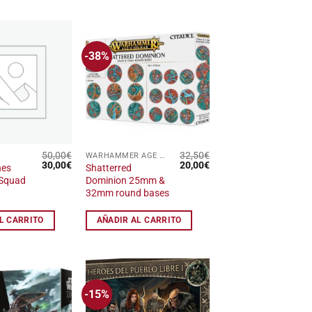
-38%
Añadir
Añadir
a la
a la
lista
lista
de
de
deseos
deseos
50,00
€
32,50
€
WARHAMMER AGE OF SIGMAR
El
El
El
El
30,00
€
20,00
€
nes
Shatterred
precio
precio
precio
precio
 Squad
Dominion 25mm &
original
actual
original
actual
32mm round bases
era:
es:
era:
es:
50,00€.
30,00€.
32,50€.
20,00€.
L CARRITO
AÑADIR AL CARRITO
-15%
Añadir
Añadir
a la
a la