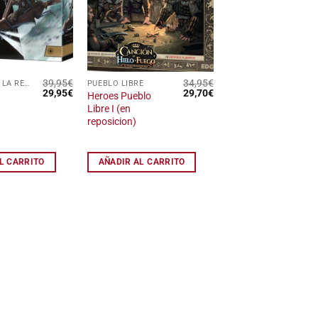
lista
lista
de
de
deseos
deseos
39,95
€
34,95
€
UNIDADES DE LA REPÚBLICA GALÁCTICA
PUEBLO LIBRE
El
El
El
El
29,95
€
29,70
€
Heroes Pueblo
precio
precio
precio
precio
Libre I (en
original
actual
original
actual
reposicion)
era:
es:
era:
es:
39,95€.
29,95€.
34,95€.
29,70€.
L CARRITO
AÑADIR AL CARRITO