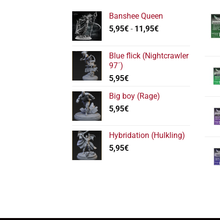
Banshee Queen
Rango
5,95
€
-
11,95
€
de
precios:
Blue flick (Nightcrawler
desde
97´)
5,95€
5,95
€
hasta
11,95€
Big boy (Rage)
5,95
€
Hybridation (Hulkling)
5,95
€