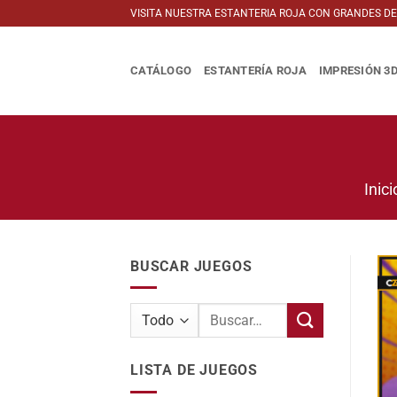
Saltar
VISITA NUESTRA ESTANTERIA ROJA CON GRANDES D
al
contenido
CATÁLOGO
ESTANTERÍA ROJA
IMPRESIÓN 3
Inici
BUSCAR JUEGOS
Buscar
por:
LISTA DE JUEGOS