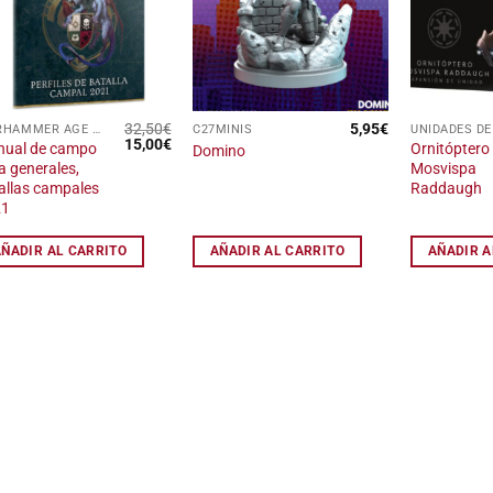
lista
lista
de
de
deseos
deseos
32,50
€
5,95
€
WARHAMMER AGE OF SIGMAR
C27MINIS
El
El
15,00
€
ual de campo
Ornitóptero
Domino
precio
precio
a generales,
Mosvispa
original
actual
allas campales
Raddaugh
era:
es:
32,50€.
15,00€.
21
AÑADIR AL CARRITO
AÑADIR AL CARRITO
AÑADIR A