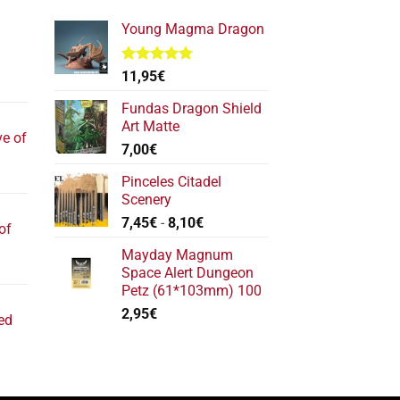
Young Magma Dragon
Valorado
11,95
€
l
con
5.00
de 5
recio
Fundas Dragon Shield
ctual
Art Matte
ve of
s:
7,00
€
17,40€.
l
Pinceles Citadel
recio
Scenery
ctual
Rango
7,45
€
-
8,10
€
of
s:
de
22,20€.
Mayday Magnum
precios:
l
Space Alert Dungeon
desde
recio
Petz (61*103mm) 100
7,45€
ctual
2,95
€
hasta
ed
s:
8,10€
11,80€.
ecio
tual