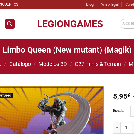
Blog
Aviso legal
Cond
ESCUENTOS
LEGIONGAMES
ACCED
D
Limbo Queen (New mutant) (Magik)
o
/
Catálogo
/
Modelos 3D
/
C27 minis & Terrain
/
M
5,95
€
Añadir
Escala
a la
lista de
deseos
Limbo Quee