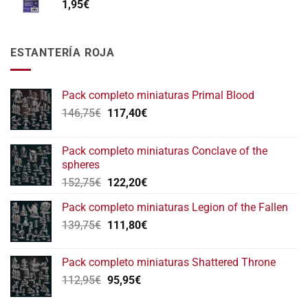
1,95
€
ESTANTERÍA ROJA
Pack completo miniaturas Primal Blood
El
El
146,75
€
117,40
€
precio
precio
original
actual
Pack completo miniaturas Conclave of the
era:
es:
spheres
146,75€.
117,40€.
El
El
152,75
€
122,20
€
precio
precio
Pack completo miniaturas Legion of the Fallen
original
actual
El
El
139,75
€
era:
111,80
€
es:
precio
precio
152,75€.
122,20€.
original
actual
Pack completo miniaturas Shattered Throne
era:
es:
El
El
112,95
€
95,95
€
139,75€.
111,80€.
precio
precio