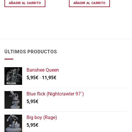
34,95€.
29,70€.
32,50€.
24
AÑADIR AL CARRITO
AÑADIR AL CARRITO
ÚLTIMOS PRODUCTOS
Banshee Queen
Rango
5,95
€
-
11,95
€
de
precios:
Blue flick (Nightcrawler 97´)
desde
5,95
€
5,95€
hasta
11,95€
Big boy (Rage)
5,95
€