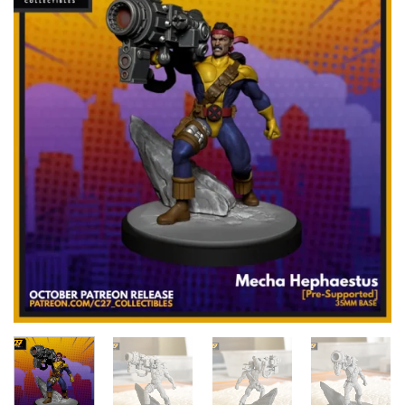
Añadir
a la
lista de
deseos