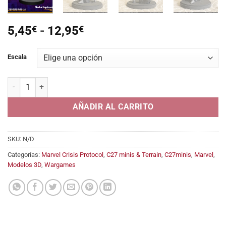
Rango
5,45
€
-
12,95
€
de
precios:
Escala
desde
5,45€
Mecha Hephaestus (Forge) cantidad
hasta
12,95€
AÑADIR AL CARRITO
SKU:
N/D
Categorías:
Marvel Crisis Protocol
,
C27 minis & Terrain
,
C27minis
,
Marvel
,
Modelos 3D
,
Wargames