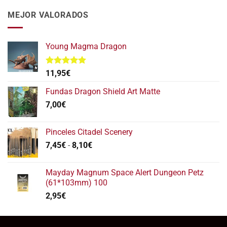
original
actual
era:
es:
MEJOR VALORADOS
112,95€.
95,95€.
Young Magma Dragon
Valorado
11,95
€
con
5.00
de 5
Fundas Dragon Shield Art Matte
7,00
€
Pinceles Citadel Scenery
Rango
7,45
€
-
8,10
€
de
precios:
Mayday Magnum Space Alert Dungeon Petz
desde
(61*103mm) 100
7,45€
2,95
€
hasta
8,10€