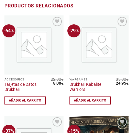
PRODUCTOS RELACIONADOS
-64%
-29%
Añadir
Añadir
a la
a la
lista
lista
de
de
deseos
deseos
22,00
€
35,00
€
ACCESORIOS
WARGAMES
El
El
El
El
8,00
€
24,95
€
Tarjetas de Datos
Drukhari Kabalite
precio
precio
precio
pr
Drukhari
Warriors
original
actual
original
ac
era:
es:
era:
es
22,00€.
8,00€.
35,00€.
24
AÑADIR AL CARRITO
AÑADIR AL CARRITO
-37%
-15%
Añadir
Añadir