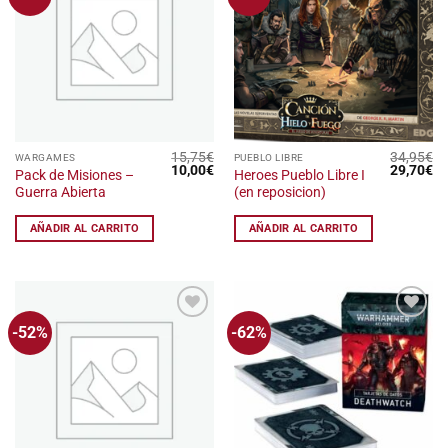
a la
a la
lista
lista
de
de
deseos
deseos
15,75
€
34,95
€
WARGAMES
PUEBLO LIBRE
El
El
El
El
10,00
€
29,70
€
Pack de Misiones –
Heroes Pueblo Libre I
precio
precio
precio
pr
Guerra Abierta
(en reposicion)
original
actual
original
ac
era:
es:
era:
es
15,75€.
10,00€.
34,95€.
29
AÑADIR AL CARRITO
AÑADIR AL CARRITO
-52%
-62%
Añadir
Añadir
a la
a la
lista
lista
de
de
deseos
deseos