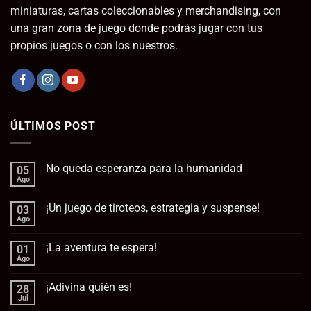
miniaturas, cartas coleccionables y merchandising, con
una gran zona de juego donde podrás jugar con tus
propios juegos o con los nuestros.
ÚLTIMOS POST
No queda esperanza para la humanidad
05
Ago
No
hay
comentarios
¡Un juego de tiroteos, estrategia y suspense!
03
en
No
Ago
No
queda
hay
esperanza
comentarios
para
¡La aventura te espera!
01
en
la
¡Un
Ago
No
humanidad
juego
hay
de
comentarios
tiroteos,
¡Adivina quién es!
28
en
estrategia
¡La
Jul
No
y
aventura
hay