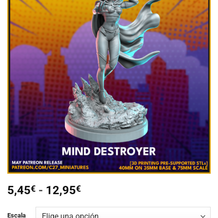
Añadir
a la
lista de
deseos
Rango
5,45
€
-
12,95
€
de
precios:
Escala