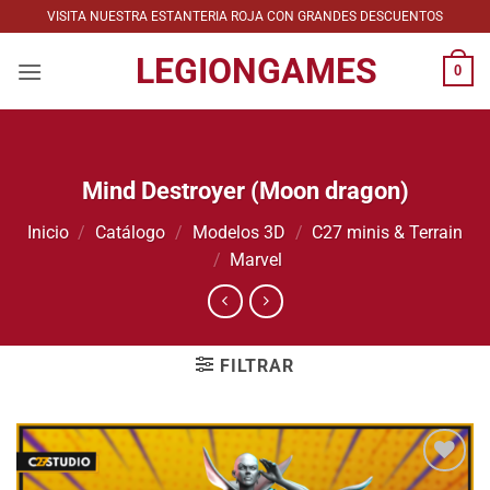
Saltar
VISITA NUESTRA ESTANTERIA ROJA CON GRANDES DESCUENTOS
al
LEGIONGAMES
contenido
0
Mind Destroyer (Moon dragon)
Inicio
/
Catálogo
/
Modelos 3D
/
C27 minis & Terrain
/
Marvel
FILTRAR