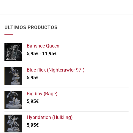
ÚLTIMOS PRODUCTOS
Banshee Queen
Rango
5,95
€
-
11,95
€
de
precios:
Blue flick (Nightcrawler 97´)
desde
5,95
€
5,95€
hasta
11,95€
Big boy (Rage)
5,95
€
Hybridation (Hulkling)
5,95
€