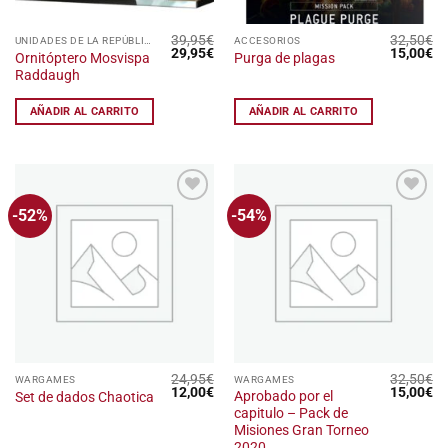
39,95
€
32,50
€
UNIDADES DE LA REPÚBLICA GALÁCTICA
ACCESORIOS
El
El
El
El
29,95
€
15,00
€
Ornitóptero Mosvispa
Purga de plagas
precio
precio
precio
pr
Raddaugh
original
actual
original
ac
era:
es:
era:
es
39,95€.
29,95€.
32,50€.
15
AÑADIR AL CARRITO
AÑADIR AL CARRITO
-52%
-54%
Añadir
Añadir
a la
a la
lista
lista
de
de
deseos
deseos
24,95
€
32,50
€
WARGAMES
WARGAMES
El
El
El
El
12,00
€
15,00
€
Aprobado por el
Set de dados Chaotica
precio
precio
precio
pr
capitulo – Pack de
original
actual
original
ac
era:
es:
era:
es
Misiones Gran Torneo
24,95€.
12,00€.
32,50€.
15
2020