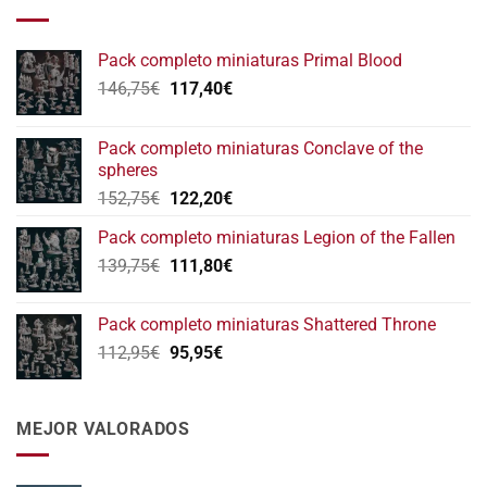
Pack completo miniaturas Primal Blood
El
El
146,75
€
117,40
€
precio
precio
original
actual
Pack completo miniaturas Conclave of the
era:
es:
spheres
146,75€.
117,40€.
El
El
152,75
€
122,20
€
precio
precio
Pack completo miniaturas Legion of the Fallen
original
actual
El
El
139,75
€
era:
111,80
€
es:
precio
precio
152,75€.
122,20€.
original
actual
Pack completo miniaturas Shattered Throne
era:
es:
El
El
112,95
€
95,95
€
139,75€.
111,80€.
precio
precio
original
actual
era:
es:
MEJOR VALORADOS
112,95€.
95,95€.