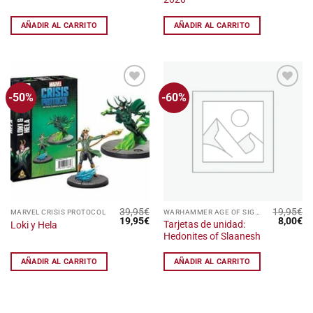
AÑADIR AL CARRITO
AÑADIR AL CARRITO
-50%
-60%
Añadir
Añadir
a la
a la
lista
lista
de
de
deseos
deseos
39,95
€
19,95
€
MARVEL CRISIS PROTOCOL
WARHAMMER AGE OF SIGMAR
El
El
El
El
19,95
€
8,00
€
Tarjetas de unidad:
Loki y Hela
precio
precio
precio
pr
Hedonites of Slaanesh
original
actual
original
ac
era:
es:
era:
es
39,95€.
19,95€.
19,95€.
8,
AÑADIR AL CARRITO
AÑADIR AL CARRITO