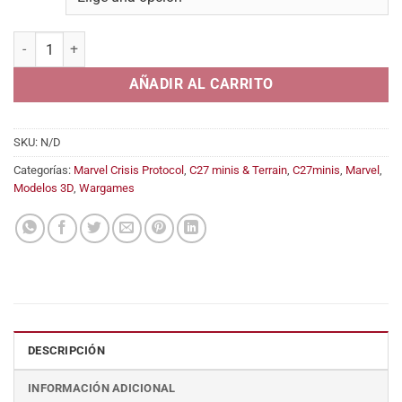
desde
5,45€
Mind Destroyer (Moon dragon) cantidad
hasta
12,95€
AÑADIR AL CARRITO
SKU:
N/D
Categorías:
Marvel Crisis Protocol
,
C27 minis & Terrain
,
C27minis
,
Marvel
,
Modelos 3D
,
Wargames
DESCRIPCIÓN
INFORMACIÓN ADICIONAL