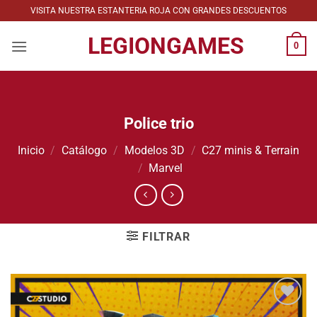
Saltar
VISITA NUESTRA ESTANTERIA ROJA CON GRANDES DESCUENTOS
al
LEGIONGAMES
contenido
0
Police trio
Inicio
/
Catálogo
/
Modelos 3D
/
C27 minis & Terrain
/
Marvel
FILTRAR