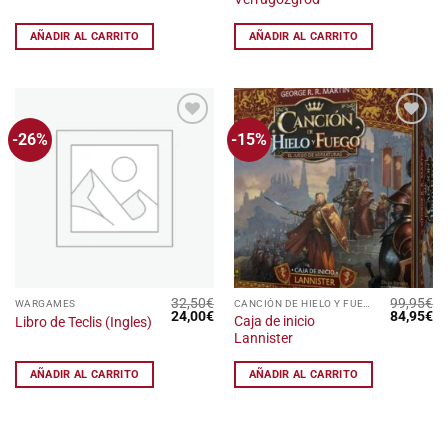
original
actual
original
ac
era:
es:
era:
es
39,95€.
19,95€.
35,00€.
25
AÑADIR AL CARRITO
AÑADIR AL CARRITO
-26%
-15%
Añadir
Añadir
a la
a la
lista
lista
de
de
deseos
deseos
32,50
€
99,95
€
WARGAMES
CANCIÓN DE HIELO Y FUEGO: EL JUEGO DE MINIATURAS
El
El
El
El
24,00
€
84,95
€
Caja de inicio
Libro de Teclis (Ingles)
precio
precio
precio
pr
Lannister
original
actual
original
ac
era:
es:
era:
es
32,50€.
24,00€.
99,95€.
84
AÑADIR AL CARRITO
AÑADIR AL CARRITO