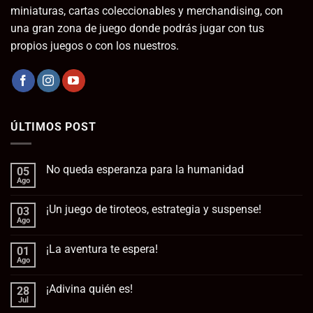
miniaturas, cartas coleccionables y merchandising, con
una gran zona de juego donde podrás jugar con tus
propios juegos o con los nuestros.
ÚLTIMOS POST
No queda esperanza para la humanidad
05
Ago
No
hay
comentarios
¡Un juego de tiroteos, estrategia y suspense!
03
en
No
Ago
No
queda
hay
esperanza
comentarios
para
¡La aventura te espera!
01
en
la
¡Un
Ago
No
humanidad
juego
hay
de
comentarios
tiroteos,
¡Adivina quién es!
28
en
estrategia
¡La
Jul
No
y
aventura
hay