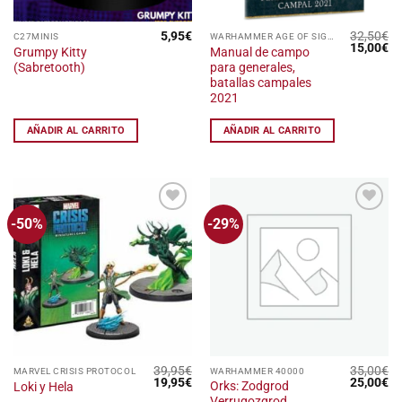
5,95
€
32,50
€
C27MINIS
WARHAMMER AGE OF SIGMAR
El
El
15,00
€
Grumpy Kitty
Manual de campo
precio
pr
(Sabretooth)
para generales,
original
ac
era:
es
batallas campales
32,50€.
15
2021
AÑADIR AL CARRITO
AÑADIR AL CARRITO
-50%
-29%
Añadir
Añadir
a la
a la
lista
lista
de
de
deseos
deseos
39,95
€
35,00
€
MARVEL CRISIS PROTOCOL
WARHAMMER 40000
El
El
El
El
19,95
€
25,00
€
Orks: Zodgrod
Loki y Hela
precio
precio
precio
pr
Verrugozgrod