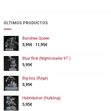
ÚLTIMOS PRODUCTOS
Banshee Queen
Rango
5,95
€
-
11,95
€
de
precios:
Blue flick (Nightcrawler 97´)
desde
5,95
€
5,95€
hasta
11,95€
Big boy (Rage)
5,95
€
Hybridation (Hulkling)
5,95
€