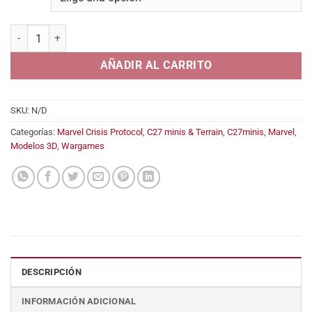
desde
5,45€
Police trio cantidad
hasta
12,95€
AÑADIR AL CARRITO
SKU:
N/D
Categorías:
Marvel Crisis Protocol
,
C27 minis & Terrain
,
C27minis
,
Marvel
,
Modelos 3D
,
Wargames
DESCRIPCIÓN
INFORMACIÓN ADICIONAL