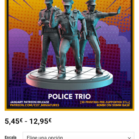
Añadir
a la
lista de
deseos
Rango
5,45
€
-
12,95
€
de
precios:
Escala