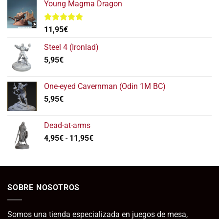
Young Magma Dragon
Valorado
11,95
€
con
5.00
de 5
Steel 4 (Ironlad)
5,95
€
One-eyed Cavernman (Odin 1M BC)
5,95
€
Dead-at-arms
Rango
4,95
€
-
11,95
€
de
precios:
desde
4,95€
SOBRE NOSOTROS
hasta
11,95€
Somos una tienda especializada en juegos de mesa,