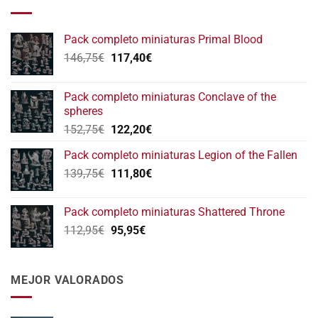
Pack completo miniaturas Primal Blood
El
El
146,75
€
117,40
€
precio
precio
original
actual
Pack completo miniaturas Conclave of the
era:
es:
spheres
146,75€.
117,40€.
El
El
152,75
€
122,20
€
precio
precio
Pack completo miniaturas Legion of the Fallen
original
actual
El
El
139,75
€
era:
111,80
€
es:
precio
precio
152,75€.
122,20€.
original
actual
Pack completo miniaturas Shattered Throne
era:
es:
El
El
112,95
€
95,95
€
139,75€.
111,80€.
precio
precio
original
actual
era:
es:
MEJOR VALORADOS
112,95€.
95,95€.