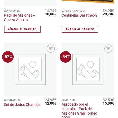
15,75
€
34,95
€
WARGAMES
CASA BARATHEON
El
El
El
El
10,00
€
29,70
€
Pack de Misiones –
Centinelas Baratheon
precio
precio
precio
pr
Guerra Abierta
original
actual
original
ac
era:
es:
era:
es
15,75€.
10,00€.
34,95€.
29
AÑADIR AL CARRITO
AÑADIR AL CARRITO
-52%
-54%
Añadir
Añadir
a la
a la
lista
lista
de
de
deseos
deseos
24,95
€
32,50
€
WARGAMES
WARGAMES
El
El
El
El
12,00
€
15,00
€
Aprobado por el
Set de dados Chaotica
precio
precio
precio
pr
capitulo – Pack de
original
actual
original
ac
era:
es:
era:
es
Misiones Gran Torneo
24,95€.
12,00€.
32,50€.
15
2020