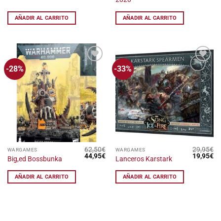
AÑADIR AL CARRITO
AÑADIR AL CARRITO
-28%
-33%
Añadir
Añadir
a la
a la
lista
lista
de
de
deseos
deseos
62,50
€
29,95
€
WARGAMES
WARGAMES
El
El
El
El
44,95
€
19,95
€
Big,ed Bossbunka
Lanceros Karstark
precio
precio
precio
pr
original
actual
original
ac
era:
es:
era:
es
AÑADIR AL CARRITO
AÑADIR AL CARRITO
62,50€.
44,95€.
29,95€.
19