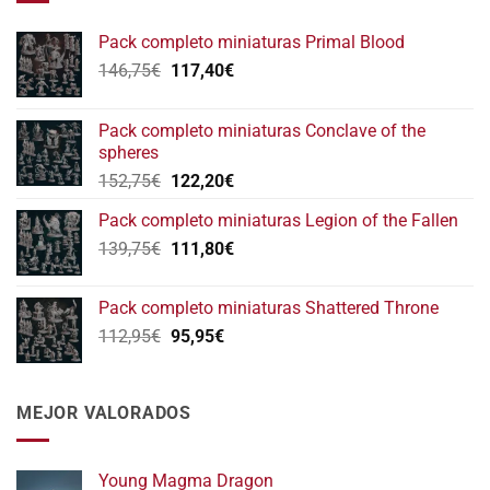
Pack completo miniaturas Primal Blood
El
El
146,75
€
117,40
€
precio
precio
original
actual
Pack completo miniaturas Conclave of the
era:
es:
spheres
146,75€.
117,40€.
El
El
152,75
€
122,20
€
precio
precio
Pack completo miniaturas Legion of the Fallen
original
actual
El
El
139,75
€
era:
111,80
€
es:
precio
precio
152,75€.
122,20€.
original
actual
Pack completo miniaturas Shattered Throne
era:
es:
El
El
112,95
€
95,95
€
139,75€.
111,80€.
precio
precio
original
actual
era:
es:
MEJOR VALORADOS
112,95€.
95,95€.
Young Magma Dragon