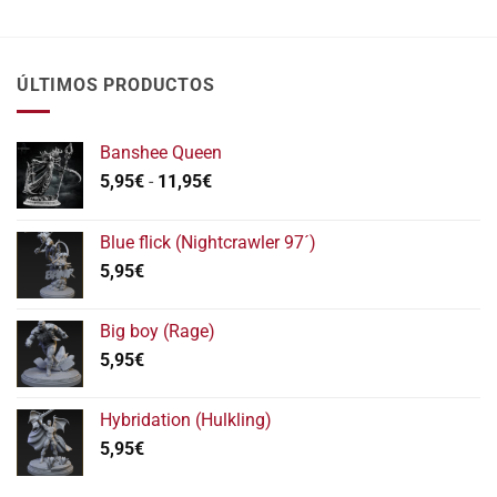
ÚLTIMOS PRODUCTOS
Banshee Queen
Rango
5,95
€
-
11,95
€
de
precios:
Blue flick (Nightcrawler 97´)
desde
5,95
€
5,95€
hasta
11,95€
Big boy (Rage)
5,95
€
Hybridation (Hulkling)
5,95
€