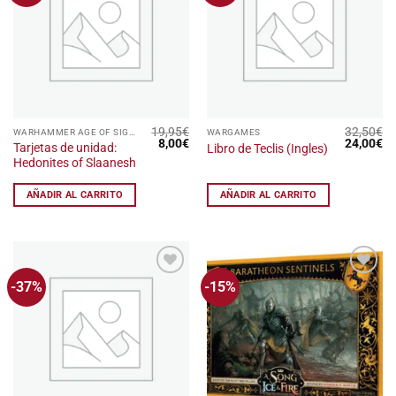
lista
lista
de
de
deseos
deseos
19,95
€
32,50
€
WARHAMMER AGE OF SIGMAR
WARGAMES
El
El
El
El
8,00
€
24,00
€
Tarjetas de unidad:
Libro de Teclis (Ingles)
precio
precio
precio
pr
Hedonites of Slaanesh
original
actual
original
ac
era:
es:
era:
es
19,95€.
8,00€.
32,50€.
24
AÑADIR AL CARRITO
AÑADIR AL CARRITO
-37%
-15%
Añadir
Añadir
a la
a la
lista
lista
de
de
deseos
deseos