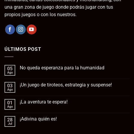
una gran zona de juego donde podrás jugar con tus
propios juegos o con los nuestros.
ÚLTIMOS POST
No queda esperanza para la humanidad
05
Ago
No
hay
comentarios
¡Un juego de tiroteos, estrategia y suspense!
03
en
No
Ago
No
queda
hay
esperanza
comentarios
para
¡La aventura te espera!
01
en
la
¡Un
Ago
No
humanidad
juego
hay
de
comentarios
tiroteos,
¡Adivina quién es!
28
en
estrategia
¡La
Jul
No
y
aventura
hay
suspense!
te
comentarios