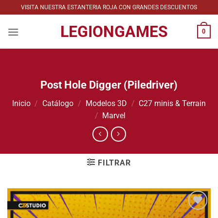
Saltar
VISITA NUESTRA ESTANTERIA ROJA CON GRANDES DESCUENTOS
al
LEGIONGAMES
contenido
0
Post Hole Digger (Piledriver)
Inicio
/
Catálogo
/
Modelos 3D
/
C27 minis & Terrain
/
Marvel
FILTRAR