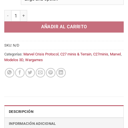
desde
5,45€
Post Hole Digger (Piledriver) cantidad
hasta
12,95€
AÑADIR AL CARRITO
SKU:
N/D
Categorías:
Marvel Crisis Protocol
,
C27 minis & Terrain
,
C27minis
,
Marvel
,
Modelos 3D
,
Wargames
DESCRIPCIÓN
INFORMACIÓN ADICIONAL