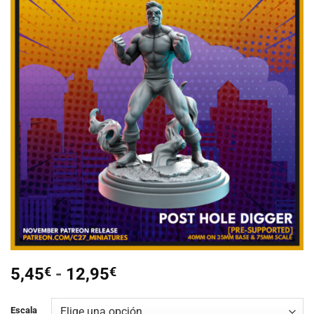
Añadir
a la
lista de
deseos
Rango
5,45
€
-
12,95
€
de
precios:
Escala