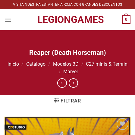
Saltar
VISITA NUESTRA ESTANTERIA ROJA CON GRANDES DESCUENTOS
al
LEGIONGAMES
contenido
0
Reaper (Death Horseman)
Inicio
/
Catálogo
/
Modelos 3D
/
C27 minis & Terrain
/
Marvel
FILTRAR