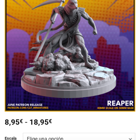
Añadir
a la
lista de
deseos
Rango
8,95
€
-
18,95
€
de
precios:
Escala