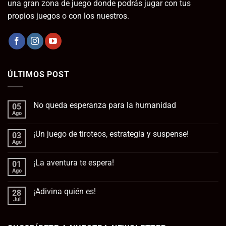
una gran zona de juego donde podrás jugar con tus
propios juegos o con los nuestros.
ÚLTIMOS POST
No queda esperanza para la humanidad
05
Ago
No
hay
comentarios
¡Un juego de tiroteos, estrategia y suspense!
03
en
No
Ago
No
queda
hay
esperanza
comentarios
para
¡La aventura te espera!
01
en
la
¡Un
Ago
No
humanidad
juego
hay
de
comentarios
tiroteos,
¡Adivina quién es!
28
en
estrategia
¡La
Jul
No
y
aventura
hay
suspense!
te
comentarios
espera!
en