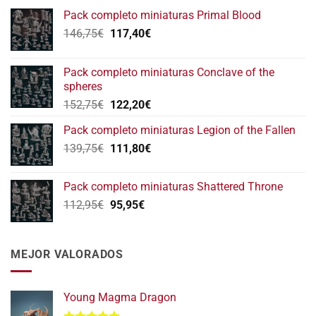
Pack completo miniaturas Primal Blood
El
El
146,75
€
117,40
€
precio
precio
original
actual
Pack completo miniaturas Conclave of the
era:
es:
spheres
146,75€.
117,40€.
El
El
152,75
€
122,20
€
precio
precio
Pack completo miniaturas Legion of the Fallen
original
actual
El
El
139,75
€
era:
111,80
€
es:
precio
precio
152,75€.
122,20€.
original
actual
Pack completo miniaturas Shattered Throne
era:
es:
El
El
112,95
€
95,95
€
139,75€.
111,80€.
precio
precio
original
actual
era:
es:
MEJOR VALORADOS
112,95€.
95,95€.
Young Magma Dragon