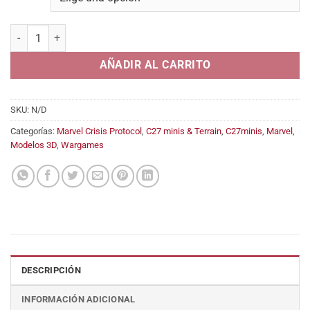
desde
8,95€
Reaper (Death Horseman) cantidad
hasta
18,95€
AÑADIR AL CARRITO
SKU:
N/D
Categorías:
Marvel Crisis Protocol
,
C27 minis & Terrain
,
C27minis
,
Marvel
,
Modelos 3D
,
Wargames
DESCRIPCIÓN
INFORMACIÓN ADICIONAL