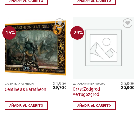
AÑADIR AL CARRITO
AÑADIR AL CARRITO
-15%
-29%
Añadir
Añadir
a la
a la
lista
lista
de
de
deseos
deseos
34,95
€
35,00
€
CASA BARATHEON
WARHAMMER 40000
El
El
El
El
29,70
€
25,00
€
Orks: Zodgrod
Centinelas Baratheon
precio
precio
precio
pr
Verrugozgrod
original
actual
original
ac
era:
es:
era:
es
34,95€.
29,70€.
35,00€.
25
AÑADIR AL CARRITO
AÑADIR AL CARRITO