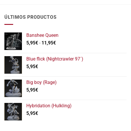
ÚLTIMOS PRODUCTOS
Banshee Queen
Rango
5,95
€
-
11,95
€
de
precios:
Blue flick (Nightcrawler 97´)
desde
5,95
€
5,95€
hasta
11,95€
Big boy (Rage)
5,95
€
Hybridation (Hulkling)
5,95
€