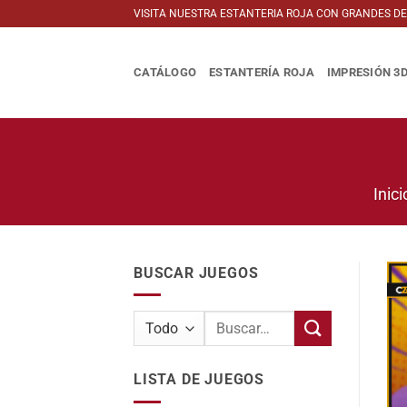
Saltar
VISITA NUESTRA ESTANTERIA ROJA CON GRANDES D
al
contenido
CATÁLOGO
ESTANTERÍA ROJA
IMPRESIÓN 3
Inici
BUSCAR JUEGOS
Buscar
por:
LISTA DE JUEGOS