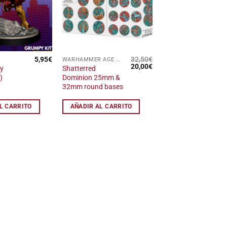
lista
lista
de
de
deseos
deseos
5,95
€
32,50
€
WARHAMMER AGE OF SIGMAR
El
El
20,00
€
ty
Shatterred
precio
precio
)
Dominion 25mm &
original
actual
32mm round bases
era:
es:
32,50€.
20,00€.
L CARRITO
AÑADIR AL CARRITO