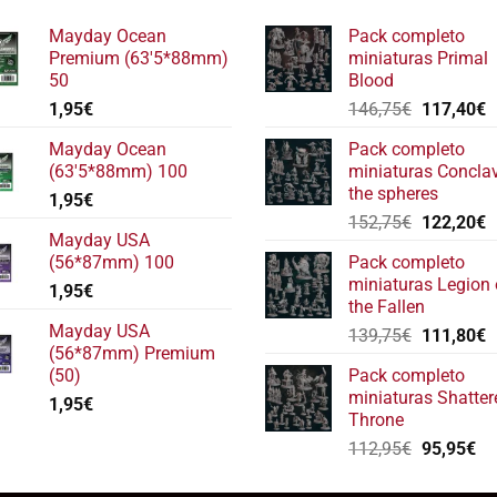
Mayday Ocean
Pack completo
Premium (63'5*88mm)
miniaturas Primal
50
Blood
El
E
1,95
€
146,75
€
117,40
€
precio
p
Mayday Ocean
Pack completo
original
a
(63'5*88mm) 100
miniaturas Concla
era:
e
the spheres
1,95
€
146,75€.
1
El
E
152,75
€
122,20
€
Mayday USA
precio
p
(56*87mm) 100
Pack completo
original
a
miniaturas Legion 
1,95
€
era:
e
the Fallen
152,75€.
1
Mayday USA
El
E
139,75
€
111,80
€
(56*87mm) Premium
precio
p
(50)
Pack completo
original
a
miniaturas Shatter
1,95
€
era:
e
Throne
139,75€.
1
El
El
112,95
€
95,95
€
precio
pr
original
ac