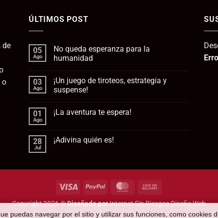
era:
es:
ÚLTIMOS POST
112,95€.
SU
95
 de
Des
No queda esperanza para la
05
Erro
Ago
humanidad
o
No
hay
¡Un juego de tiroteos, estrategia y
 o
03
comentarios
en
Ago
suspense!
No
queda
No
esperanza
hay
¡La aventura te espera!
01
para
comentarios
la
en
Ago
No
humanidad
¡Un
hay
juego
comentarios
de
¡Adivina quién es!
28
en
tiroteos,
¡La
Jul
estrategia
No
aventura
y
hay
te
suspense!
comentarios
espera!
en
¡Adivina
quién
Visa
PayPal
MasterCard
Cash
es!
On
Copyright 2026 ©
Diseñado por
Internet Sin Riesgos Diseño Web
Delivery
que puedas navegar por el sitio y utilizar sus funciones, como cookies 