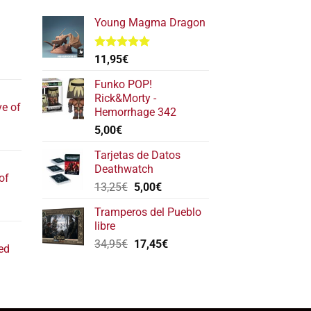
Young Magma Dragon
Valorado
11,95
€
l
con
5.00
de 5
recio
Funko POP!
ctual
Rick&Morty -
ve of
s:
Hemorrhage 342
17,40€.
5,00
€
l
recio
Tarjetas de Datos
ctual
Deathwatch
of
s:
El
El
13,25
€
5,00
€
22,20€.
precio
precio
l
Tramperos del Pueblo
original
actual
recio
libre
era:
es:
ctual
El
El
34,95
€
17,45
€
13,25€.
5,00€.
ed
s:
precio
precio
11,80€.
original
actual
era:
es:
ecio
34,95€.
17,45€.
tual