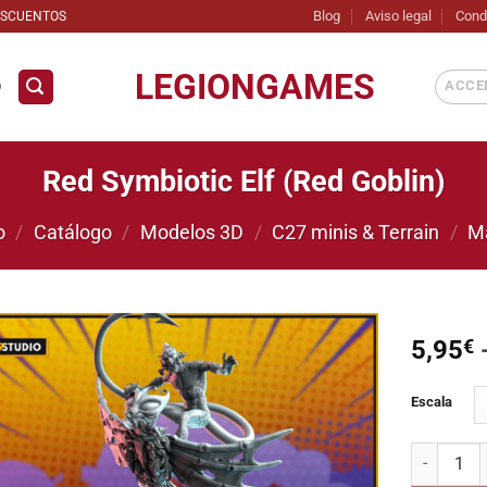
Blog
Aviso legal
Cond
ESCUENTOS
LEGIONGAMES
ACCED
D
Red Symbiotic Elf (Red Goblin)
o
/
Catálogo
/
Modelos 3D
/
C27 minis & Terrain
/
M
5,95
€
Añadir
Escala
a la
lista de
deseos
Red Symbio