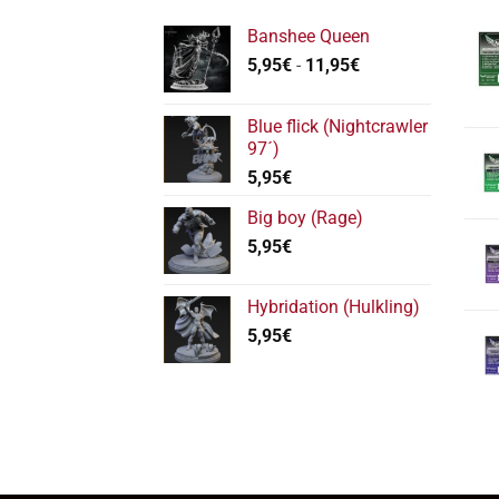
Banshee Queen
Rango
5,95
€
-
11,95
€
de
precios:
Blue flick (Nightcrawler
desde
97´)
5,95€
5,95
€
hasta
11,95€
Big boy (Rage)
5,95
€
Hybridation (Hulkling)
5,95
€