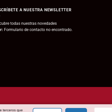
SCRÍBETE A NUESTRA NEWSLETTER
,95€.
cubre todas nuestras novedades
r:
Formulario de contacto no encontrado.
de terceros que