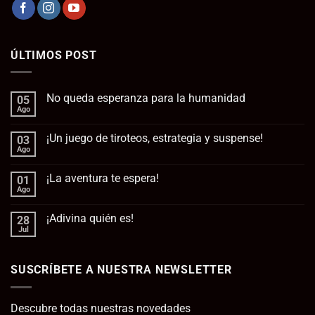
ÚLTIMOS POST
No queda esperanza para la humanidad
05
Ago
No
hay
comentarios
¡Un juego de tiroteos, estrategia y suspense!
03
en
No
Ago
No
queda
hay
esperanza
comentarios
para
¡La aventura te espera!
01
en
la
¡Un
Ago
No
humanidad
juego
hay
de
comentarios
tiroteos,
¡Adivina quién es!
28
en
estrategia
¡La
Jul
No
y
aventura
hay
suspense!
te
comentarios
espera!
en
SUSCRÍBETE A NUESTRA NEWSLETTER
¡Adivina
quién
es!
Descubre todas nuestras novedades