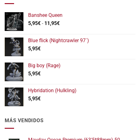
Banshee Queen
Rango
5,95
€
-
11,95
€
de
precios:
Blue flick (Nightcrawler 97´)
desde
5,95
€
5,95€
hasta
11,95€
Big boy (Rage)
5,95
€
Hybridation (Hulkling)
5,95
€
MÁS VENDIDOS
Mayday Ocean Premium (63'5*88mm) 50