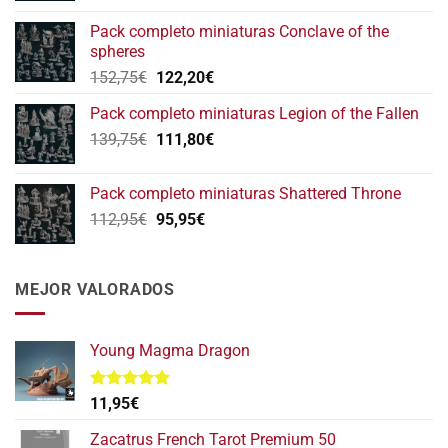
original
actual
Pack completo miniaturas Conclave of the
era:
es:
spheres
146,75€.
117,40€.
El
El
152,75
€
122,20
€
precio
precio
Pack completo miniaturas Legion of the Fallen
original
actual
El
El
139,75
€
era:
111,80
€
es:
precio
precio
152,75€.
122,20€.
original
actual
Pack completo miniaturas Shattered Throne
era:
es:
El
El
112,95
€
95,95
€
139,75€.
111,80€.
precio
precio
original
actual
era:
es:
MEJOR VALORADOS
112,95€.
95,95€.
Young Magma Dragon
Valorado
11,95
€
con
5.00
de 5
Zacatrus French Tarot Premium 50