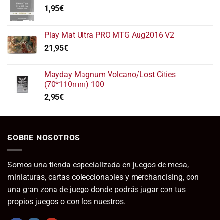
1,95
€
Play Mat Ultra PRO MTG Aug2016 V2
21,95
€
Mayday Magnum Volcano/Lost Cities
(70*110mm) 100
2,95
€
SOBRE NOSOTROS
Somos una tienda especializada en juegos de mesa,
miniaturas, cartas coleccionables y merchandising, con
una gran zona de juego donde podrás jugar con tus
propios juegos o con los nuestros.