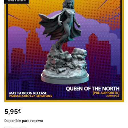
Añadir
a la
lista de
deseos
5,95
€
Disponible para reserva