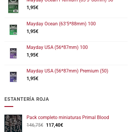
1,95
€
Mayday Ocean (63'5*88mm) 100
1,95
€
Mayday USA (56*87mm) 100
1,95
€
Mayday USA (56*87mm) Premium (50)
1,95
€
ESTANTERÍA ROJA
Pack completo miniaturas Primal Blood
El
El
146,75
€
117,40
€
precio
precio