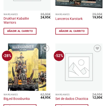
35,00
€
29,95
€
WARGAMES
WARGAMES
El
El
El
El
24,95
€
19,95
€
Drukhari Kabalite
Lanceros Karstark
precio
precio
precio
pr
Warriors
original
actual
original
ac
era:
es:
era:
es
35,00€.
24,95€.
29,95€.
19
AÑADIR AL CARRITO
AÑADIR AL CARRITO
-28%
-52%
Añadir
Añadir
a la
a la
lista
lista
de
de
deseos
deseos
62,50
€
24,95
€
WARGAMES
WARGAMES
El
El
El
El
44,95
€
12,00
€
Big,ed Bossbunka
Set de dados Chaotica
precio
precio
precio
pr
original
actual
original
ac