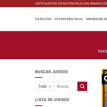
Saltar
VISITA NUESTRA ESTANTERIA ROJA CON GRANDES D
al
contenido
CATÁLOGO
ESTANTERÍA ROJA
IMPRESIÓN 3
Inici
BUSCAR JUEGOS
Buscar
por:
LISTA DE JUEGOS