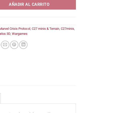
12,95€
AÑADIR AL CARRITO
Marvel Crisis Protocol
,
C27 minis & Terrain
,
C27minis
,
elos 3D
,
Wargames