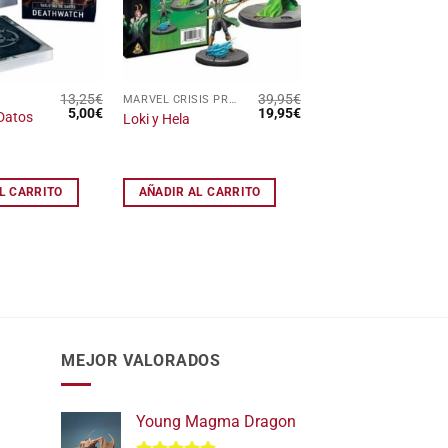
de
de
deseos
deseos
13,25
€
39,95
€
MARVEL CRISIS PROTOCOL
El
El
El
El
5,00
€
19,95
€
 Datos
Loki y Hela
precio
precio
precio
precio
h
original
actual
original
actual
era:
es:
era:
es:
13,25€.
5,00€.
39,95€.
19,95€.
L CARRITO
AÑADIR AL CARRITO
MEJOR VALORADOS
Young Magma Dragon