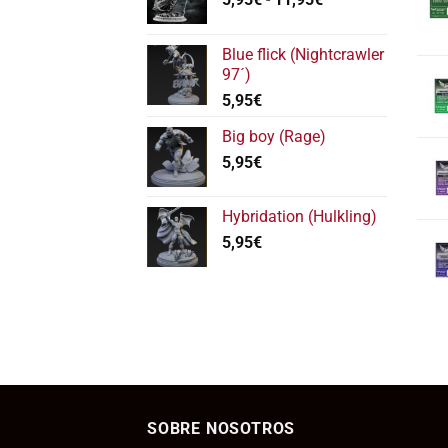
de
precios:
Blue flick (Nightcrawler
desde
97´)
5,95€
5,95
€
hasta
11,95€
Big boy (Rage)
5,95
€
Hybridation (Hulkling)
5,95
€
SOBRE NOSOTROS