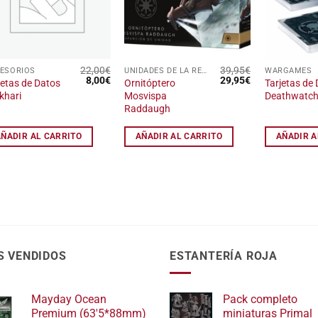
de
de
deseos
deseos
22,00
€
39,95
€
ESORIOS
UNIDADES DE LA REPÚBLICA GALÁCTICA
WARGAMES
El
El
El
El
8,00
€
29,95
€
jetas de Datos
Ornitóptero
Tarjetas de
precio
precio
precio
precio
khari
Mosvispa
Deathwatc
original
actual
original
actual
Raddaugh
era:
es:
era:
es:
22,00€.
8,00€.
39,95€.
29,95€.
AÑADIR AL CARRITO
AÑADIR AL CARRITO
AÑADIR A
S VENDIDOS
ESTANTERÍA ROJA
Mayday Ocean
Pack completo
Premium (63'5*88mm)
miniaturas Primal