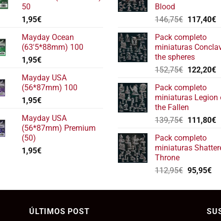
50
Blood
El
E
1,95
€
146,75
€
117,40
€
precio
p
Mayday Ocean
Pack completo
original
a
(63'5*88mm) 100
miniaturas Concla
era:
e
the spheres
1,95
€
146,75€.
1
El
E
152,75
€
122,20
€
Mayday USA
precio
p
(56*87mm) 100
Pack completo
original
a
miniaturas Legion 
1,95
€
era:
e
the Fallen
152,75€.
1
Mayday USA
El
E
139,75
€
111,80
€
(56*87mm) Premium
precio
p
(50)
Pack completo
original
a
miniaturas Shatter
1,95
€
era:
e
Throne
139,75€.
1
El
El
112,95
€
95,95
€
precio
pr
original
ac
era:
es:
ÚLTIMOS POST
112,95€.
SU
95