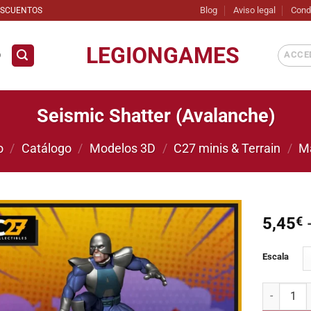
Blog
Aviso legal
Cond
ESCUENTOS
LEGIONGAMES
ACCED
D
Seismic Shatter (Avalanche)
o
/
Catálogo
/
Modelos 3D
/
C27 minis & Terrain
/
M
5,45
€
Añadir
Escala
a la
lista de
deseos
Seismic Sh