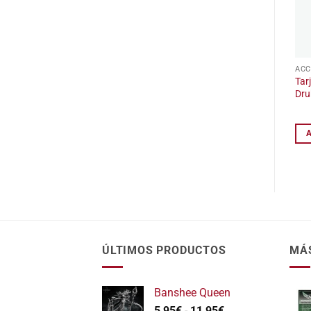
ACC
Tar
Dru
ÚLTIMOS PRODUCTOS
MÁ
Banshee Queen
Rango
5,95
€
-
11,95
€